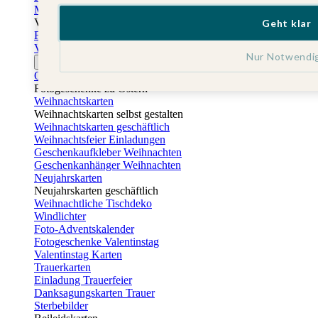
Muttertagskarten
Vatertag
Geht klar
Fotogeschenke Vatertag
Vatertagskarten
Nur Notwendi
Ostern
Osterkarten
Fotogeschenke zu Ostern
Weihnachtskarten
Weihnachtskarten selbst gestalten
Weihnachtskarten geschäftlich
Weihnachtsfeier Einladungen
Geschenkaufkleber Weihnachten
Geschenkanhänger Weihnachten
Neujahrskarten
Neujahrskarten geschäftlich
Weihnachtliche Tischdeko
Windlichter
Foto-Adventskalender
Fotogeschenke Valentinstag
Valentinstag Karten
Trauerkarten
Einladung Trauerfeier
Danksagungskarten Trauer
Sterbebilder