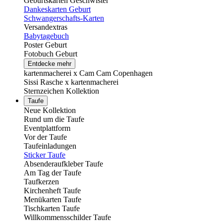
Geburtskarten Geschwister
Dankeskarten Geburt
Schwangerschafts-Karten
Versandextras
Babytagebuch
Poster Geburt
Fotobuch Geburt
Entdecke mehr
kartenmacherei x Cam Cam Copenhagen
Sissi Rasche x kartenmacherei
Sternzeichen Kollektion
Taufe
Neue Kollektion
Rund um die Taufe
Eventplattform
Vor der Taufe
Taufeinladungen
Sticker Taufe
Absenderaufkleber Taufe
Am Tag der Taufe
Taufkerzen
Kirchenheft Taufe
Menükarten Taufe
Tischkarten Taufe
Willkommensschilder Taufe