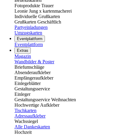
Beileidskarten
Fotoprodukte Trauer
Leonie Jung x kartenmacherei
Individuelle Grußkarten
Grußkarten Geschäftlich
Partyeinladungen
Umzugskarten
Eventplattform
Eventplattform
Extras
Magazin
Wandbilder & Poster
Briefumschläge
Absenderaufkleber
Empfängeraufkleber
Einlegeblätter
Gestaltungsservice
Einleger
Gestaltungsservice Weihnachten
Hochwertige Aufkleber
Tischkarten
Adressaufkleber
Wachssiegel
Alle Dankeskarten
Hochzeit