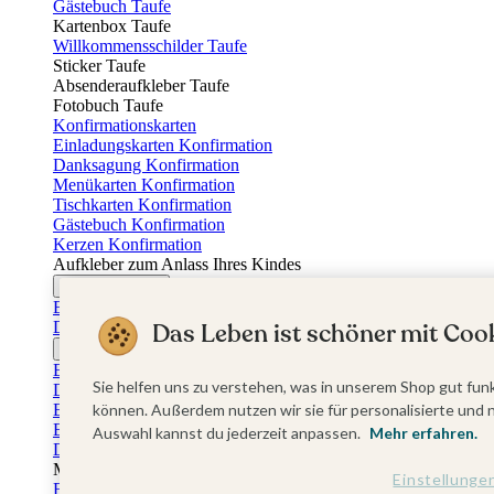
Gästebuch Taufe
Kartenbox Taufe
Willkommensschilder Taufe
Sticker Taufe
Absenderaufkleber Taufe
Fotobuch Taufe
Konfirmationskarten
Einladungskarten Konfirmation
Danksagung Konfirmation
Menükarten Konfirmation
Tischkarten Konfirmation
Gästebuch Konfirmation
Kerzen Konfirmation
Aufkleber zum Anlass Ihres Kindes
Firmungskarten
Einladungskarten Firmung
Das Leben ist schöner mit Cook
Dankeskarten Firmung
Jugendweihekarten
Einladungskarten Jugendweihe
Sie helfen uns zu verstehen, was in unserem Shop gut funk
Dankeskarten Jugendweihe
Einschulungskarten
können. Außerdem nutzen wir sie für personalisierte und 
Einladungskarten Einschulung
Auswahl kannst du jederzeit anpassen.
Mehr erfahren.
Danksagung Einschulung
Muttertag
Einstellunge
Fotogeschenke Muttertag