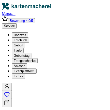
Magazin
Bewertung 4,9/5
Service
Hochzeit
Fotobuch
Geburt
Taufe
Geburtstag
Fotogeschenke
Anlässe
Eventplattform
Extras