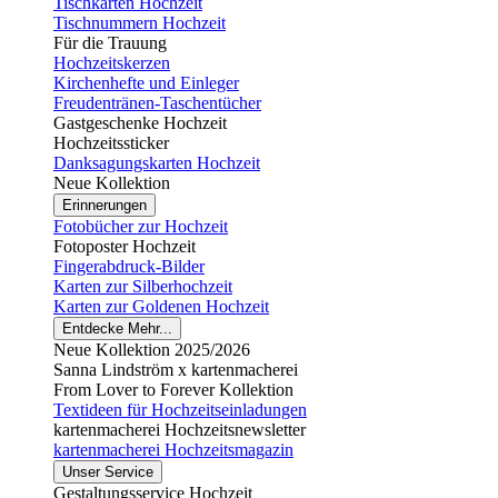
Tischkarten Hochzeit
Tischnummern Hochzeit
Für die Trauung
Hochzeitskerzen
Kirchenhefte und Einleger
Freudentränen-Taschentücher
Gastgeschenke Hochzeit
Hochzeitssticker
Danksagungskarten Hochzeit
Neue Kollektion
Erinnerungen
Fotobücher zur Hochzeit
Fotoposter Hochzeit
Fingerabdruck-Bilder
Karten zur Silberhochzeit
Karten zur Goldenen Hochzeit
Entdecke Mehr...
Neue Kollektion 2025/2026
Sanna Lindström x kartenmacherei
From Lover to Forever Kollektion
Textideen für Hochzeitseinladungen
kartenmacherei Hochzeitsnewsletter
kartenmacherei Hochzeitsmagazin
Unser Service
Gestaltungsservice Hochzeit