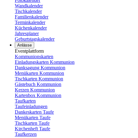
Fotokalender
Wandkalender
Tischkalender
Familienkalender
Terminkalender
Küchenkalender
Jahresplaner
Geburtstagskalender
Anlässe
Eventplattform
Kommunionskarten
Einladungskarten Kommunion
Danksagung Kommunion
Menükarten Kommunion
Tischkarten Kommunion
Gästebuch Kommunion
Kerzen Kommunion
Kartenbox Kommunion
Taufkarten
Taufeinladungen
Dankeskarten Taufe
Menükarten Taufe
Tischkarten Taufe
Kirchenheft Taufe
Taufkerzen