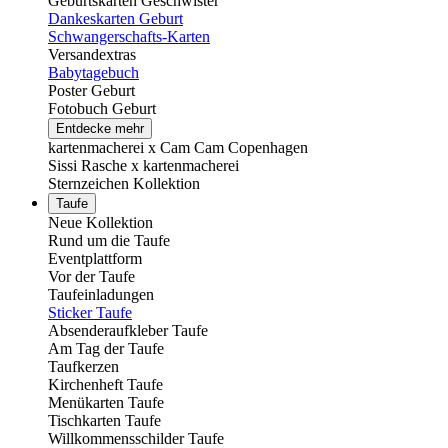
Geburtskarten Geschwister
Dankeskarten Geburt
Schwangerschafts-Karten
Versandextras
Babytagebuch
Poster Geburt
Fotobuch Geburt
Entdecke mehr
kartenmacherei x Cam Cam Copenhagen
Sissi Rasche x kartenmacherei
Sternzeichen Kollektion
Taufe
Neue Kollektion
Rund um die Taufe
Eventplattform
Vor der Taufe
Taufeinladungen
Sticker Taufe
Absenderaufkleber Taufe
Am Tag der Taufe
Taufkerzen
Kirchenheft Taufe
Menükarten Taufe
Tischkarten Taufe
Willkommensschilder Taufe