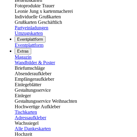
Beileidskarten
Fotoprodukte Trauer
Leonie Jung x kartenmacherei
Individuelle Grußkarten
Grußkarten Geschäftlich
Partyeinladungen
Umzugskarten
Eventplattform
Eventplattform
Extras
Magazin
Wandbilder & Poster
Briefumschläge
Absenderaufkleber
Empfängeraufkleber
Einlegeblätter
Gestaltungsservice
Einleger
Gestaltungsservice Weihnachten
Hochwertige Aufkleber
Tischkarten
Adressaufkleber
Wachssiegel
Alle Dankeskarten
Hochzeit