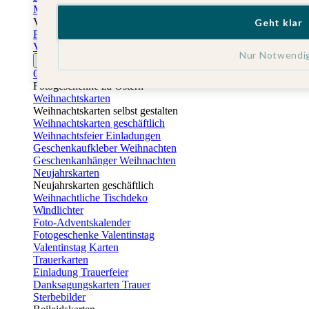
Muttertagskarten
Vatertag
Geht klar
Fotogeschenke Vatertag
Vatertagskarten
Nur Notwendi
Ostern
Osterkarten
Fotogeschenke zu Ostern
Weihnachtskarten
Weihnachtskarten selbst gestalten
Weihnachtskarten geschäftlich
Weihnachtsfeier Einladungen
Geschenkaufkleber Weihnachten
Geschenkanhänger Weihnachten
Neujahrskarten
Neujahrskarten geschäftlich
Weihnachtliche Tischdeko
Windlichter
Foto-Adventskalender
Fotogeschenke Valentinstag
Valentinstag Karten
Trauerkarten
Einladung Trauerfeier
Danksagungskarten Trauer
Sterbebilder