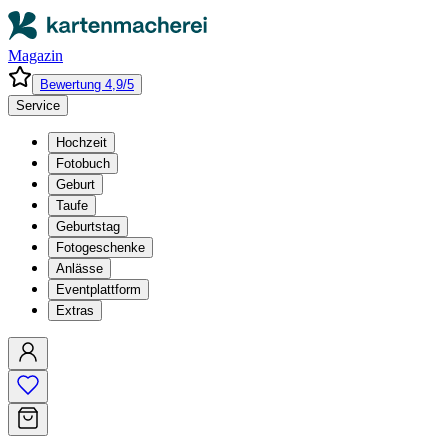
Magazin
Bewertung 4,9/5
Service
Hochzeit
Fotobuch
Geburt
Taufe
Geburtstag
Fotogeschenke
Anlässe
Eventplattform
Extras