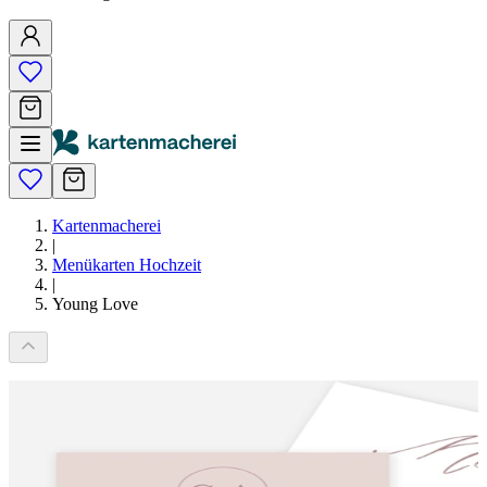
Kartenmacherei
|
Menükarten Hochzeit
|
Young Love