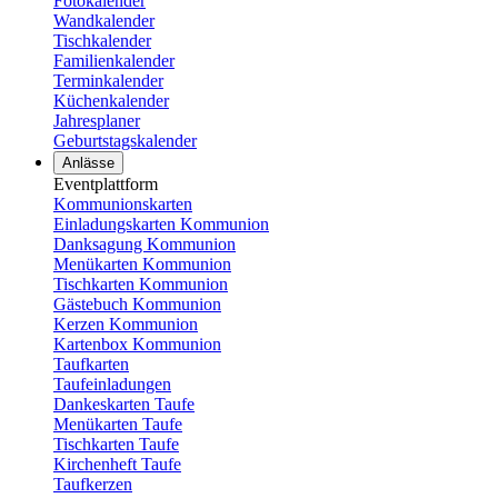
Fotokalender
Wandkalender
Tischkalender
Familienkalender
Terminkalender
Küchenkalender
Jahresplaner
Geburtstagskalender
Anlässe
Eventplattform
Kommunionskarten
Einladungskarten Kommunion
Danksagung Kommunion
Menükarten Kommunion
Tischkarten Kommunion
Gästebuch Kommunion
Kerzen Kommunion
Kartenbox Kommunion
Taufkarten
Taufeinladungen
Dankeskarten Taufe
Menükarten Taufe
Tischkarten Taufe
Kirchenheft Taufe
Taufkerzen