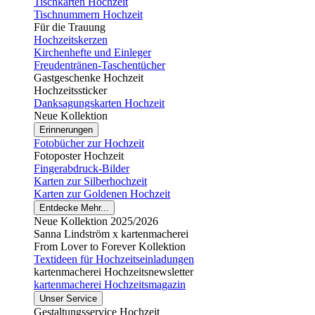
Tischkarten Hochzeit
Tischnummern Hochzeit
Für die Trauung
Hochzeitskerzen
Kirchenhefte und Einleger
Freudentränen-Taschentücher
Gastgeschenke Hochzeit
Hochzeitssticker
Danksagungskarten Hochzeit
Neue Kollektion
Erinnerungen
Fotobücher zur Hochzeit
Fotoposter Hochzeit
Fingerabdruck-Bilder
Karten zur Silberhochzeit
Karten zur Goldenen Hochzeit
Entdecke Mehr...
Neue Kollektion 2025/2026
Sanna Lindström x kartenmacherei
From Lover to Forever Kollektion
Textideen für Hochzeitseinladungen
kartenmacherei Hochzeitsnewsletter
kartenmacherei Hochzeitsmagazin
Unser Service
Gestaltungsservice Hochzeit