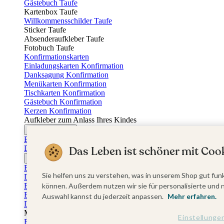
Gästebuch Taufe
Kartenbox Taufe
Willkommensschilder Taufe
Sticker Taufe
Absenderaufkleber Taufe
Fotobuch Taufe
Konfirmationskarten
Einladungskarten Konfirmation
Danksagung Konfirmation
Menükarten Konfirmation
Tischkarten Konfirmation
Gästebuch Konfirmation
Kerzen Konfirmation
Aufkleber zum Anlass Ihres Kindes
Firmungskarten
Einladungskarten Firmung
Das Leben ist schöner mit Cook
Dankeskarten Firmung
Jugendweihekarten
Einladungskarten Jugendweihe
Sie helfen uns zu verstehen, was in unserem Shop gut funk
Dankeskarten Jugendweihe
Einschulungskarten
können. Außerdem nutzen wir sie für personalisierte und 
Einladungskarten Einschulung
Auswahl kannst du jederzeit anpassen.
Mehr erfahren.
Danksagung Einschulung
Muttertag
Einstellunge
Fotogeschenke Muttertag