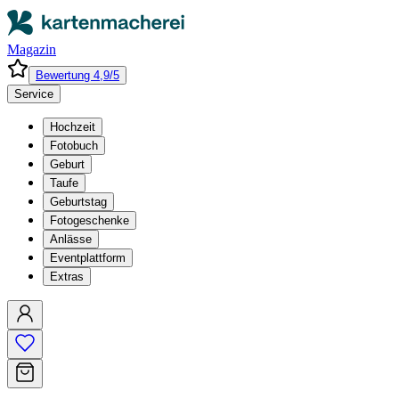
Magazin
Bewertung 4,9/5
Service
Hochzeit
Fotobuch
Geburt
Taufe
Geburtstag
Fotogeschenke
Anlässe
Eventplattform
Extras