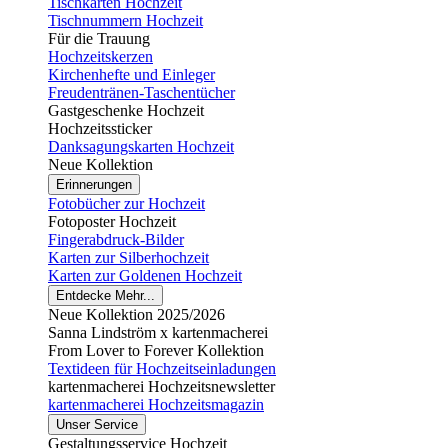
Tischkarten Hochzeit
Tischnummern Hochzeit
Für die Trauung
Hochzeitskerzen
Kirchenhefte und Einleger
Freudentränen-Taschentücher
Gastgeschenke Hochzeit
Hochzeitssticker
Danksagungskarten Hochzeit
Neue Kollektion
Erinnerungen
Fotobücher zur Hochzeit
Fotoposter Hochzeit
Fingerabdruck-Bilder
Karten zur Silberhochzeit
Karten zur Goldenen Hochzeit
Entdecke Mehr...
Neue Kollektion 2025/2026
Sanna Lindström x kartenmacherei
From Lover to Forever Kollektion
Textideen für Hochzeitseinladungen
kartenmacherei Hochzeitsnewsletter
kartenmacherei Hochzeitsmagazin
Unser Service
Gestaltungsservice Hochzeit