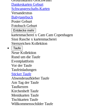
Geburtskarten Geschwister
Dankeskarten Geburt
Schwangerschafts-Karten
Versandextras
Babytagebuch
Poster Geburt
Fotobuch Geburt
Entdecke mehr
kartenmacherei x Cam Cam Copenhagen
Sissi Rasche x kartenmacherei
Sternzeichen Kollektion
Taufe
Neue Kollektion
Rund um die Taufe
Eventplattform
Vor der Taufe
Taufeinladungen
Sticker Taufe
Absenderaufkleber Taufe
Am Tag der Taufe
Taufkerzen
Kirchenheft Taufe
Menükarten Taufe
Tischkarten Taufe
Willkommensschilder Taufe