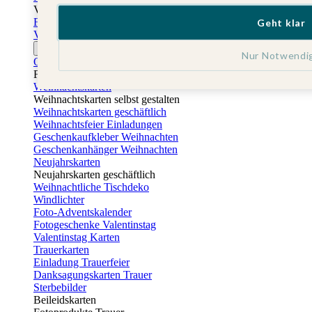
Vatertag
Fotogeschenke Vatertag
Geht klar
Vatertagskarten
Ostern
Nur Notwendi
Osterkarten
Fotogeschenke zu Ostern
Weihnachtskarten
Weihnachtskarten selbst gestalten
Weihnachtskarten geschäftlich
Weihnachtsfeier Einladungen
Geschenkaufkleber Weihnachten
Geschenkanhänger Weihnachten
Neujahrskarten
Neujahrskarten geschäftlich
Weihnachtliche Tischdeko
Windlichter
Foto-Adventskalender
Fotogeschenke Valentinstag
Valentinstag Karten
Trauerkarten
Einladung Trauerfeier
Danksagungskarten Trauer
Sterbebilder
Beileidskarten