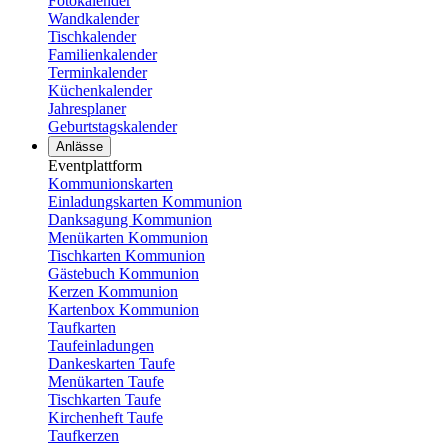
Fotokalender
Wandkalender
Tischkalender
Familienkalender
Terminkalender
Küchenkalender
Jahresplaner
Geburtstagskalender
Anlässe
Eventplattform
Kommunionskarten
Einladungskarten Kommunion
Danksagung Kommunion
Menükarten Kommunion
Tischkarten Kommunion
Gästebuch Kommunion
Kerzen Kommunion
Kartenbox Kommunion
Taufkarten
Taufeinladungen
Dankeskarten Taufe
Menükarten Taufe
Tischkarten Taufe
Kirchenheft Taufe
Taufkerzen