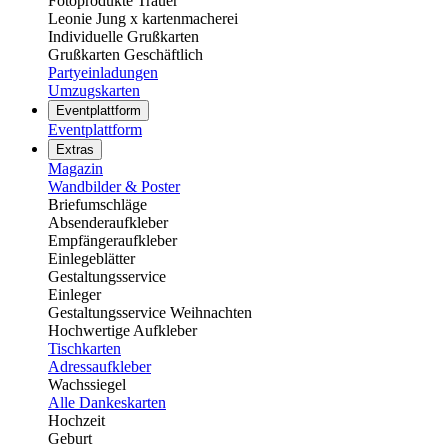
Fotoprodukte Trauer
Leonie Jung x kartenmacherei
Individuelle Grußkarten
Grußkarten Geschäftlich
Partyeinladungen
Umzugskarten
Eventplattform
Eventplattform
Extras
Magazin
Wandbilder & Poster
Briefumschläge
Absenderaufkleber
Empfängeraufkleber
Einlegeblätter
Gestaltungsservice
Einleger
Gestaltungsservice Weihnachten
Hochwertige Aufkleber
Tischkarten
Adressaufkleber
Wachssiegel
Alle Dankeskarten
Hochzeit
Geburt