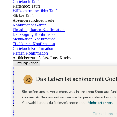
Gästebuch Taufe
Kartenbox Taufe
Willkommensschilder Taufe
Sticker Taufe
Absenderaufkleber Taufe
Konfirmationskarten
Einladungskarten Konfirmation
Danksagung Konfirmation
Menükarten Konfirmation
Tischkarten Konfirmation
Gästebuch Konfirmation
Kerzen Konfirmation
Aufkleber zum Anlass Ihres Kindes
Firmungskarten
Einladungskarten Firmung
Dankeskarten Firmung
Das Leben ist schöner mit Cook
Jugendweihekarten
Einladungskarten Jugendweihe
Dankeskarten Jugendweihe
Sie helfen uns zu verstehen, was in unserem Shop gut funk
Einschulungskarten
Einladungskarten Einschulung
können. Außerdem nutzen wir sie für personalisierte und 
Danksagung Einschulung
Auswahl kannst du jederzeit anpassen.
Mehr erfahren.
Muttertag
Fotogeschenke Muttertag
Einstellunge
Muttertagskarten