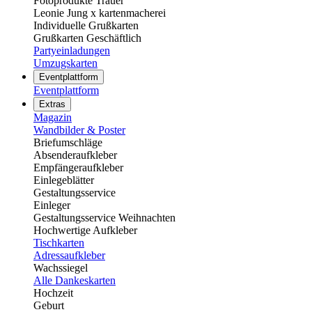
Fotoprodukte Trauer
Leonie Jung x kartenmacherei
Individuelle Grußkarten
Grußkarten Geschäftlich
Partyeinladungen
Umzugskarten
Eventplattform
Eventplattform
Extras
Magazin
Wandbilder & Poster
Briefumschläge
Absenderaufkleber
Empfängeraufkleber
Einlegeblätter
Gestaltungsservice
Einleger
Gestaltungsservice Weihnachten
Hochwertige Aufkleber
Tischkarten
Adressaufkleber
Wachssiegel
Alle Dankeskarten
Hochzeit
Geburt