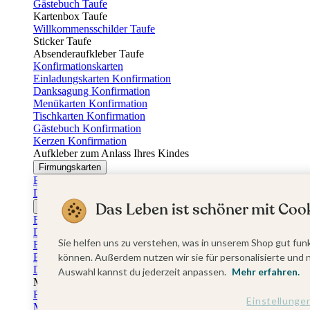
Gästebuch Taufe
Kartenbox Taufe
Willkommensschilder Taufe
Sticker Taufe
Absenderaufkleber Taufe
Konfirmationskarten
Einladungskarten Konfirmation
Danksagung Konfirmation
Menükarten Konfirmation
Tischkarten Konfirmation
Gästebuch Konfirmation
Kerzen Konfirmation
Aufkleber zum Anlass Ihres Kindes
Firmungskarten
Einladungskarten Firmung
Dankeskarten Firmung
Das Leben ist schöner mit Cook
Jugendweihekarten
Einladungskarten Jugendweihe
Dankeskarten Jugendweihe
Sie helfen uns zu verstehen, was in unserem Shop gut funk
Einschulungskarten
Einladungskarten Einschulung
können. Außerdem nutzen wir sie für personalisierte und 
Danksagung Einschulung
Auswahl kannst du jederzeit anpassen.
Mehr erfahren.
Muttertag
Fotogeschenke Muttertag
Einstellunge
Muttertagskarten