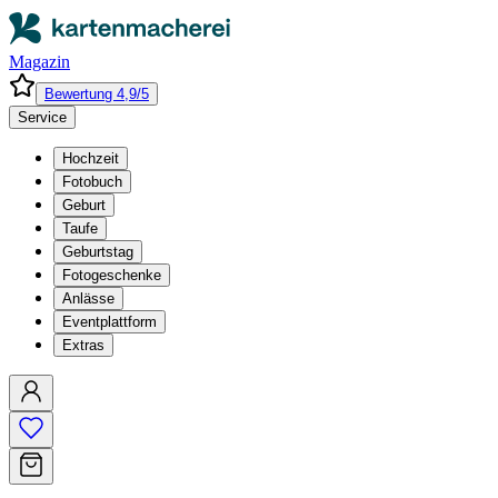
Magazin
Bewertung 4,9/5
Service
Hochzeit
Fotobuch
Geburt
Taufe
Geburtstag
Fotogeschenke
Anlässe
Eventplattform
Extras