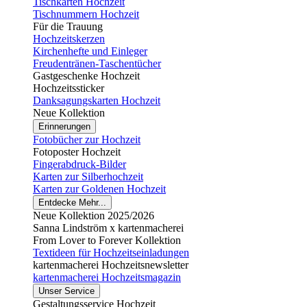
Tischkarten Hochzeit
Tischnummern Hochzeit
Für die Trauung
Hochzeitskerzen
Kirchenhefte und Einleger
Freudentränen-Taschentücher
Gastgeschenke Hochzeit
Hochzeitssticker
Danksagungskarten Hochzeit
Neue Kollektion
Erinnerungen
Fotobücher zur Hochzeit
Fotoposter Hochzeit
Fingerabdruck-Bilder
Karten zur Silberhochzeit
Karten zur Goldenen Hochzeit
Entdecke Mehr...
Neue Kollektion 2025/2026
Sanna Lindström x kartenmacherei
From Lover to Forever Kollektion
Textideen für Hochzeitseinladungen
kartenmacherei Hochzeitsnewsletter
kartenmacherei Hochzeitsmagazin
Unser Service
Gestaltungsservice Hochzeit