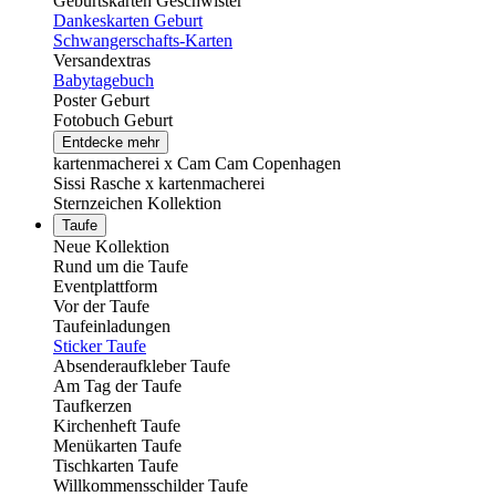
Geburtskarten Geschwister
Dankeskarten Geburt
Schwangerschafts-Karten
Versandextras
Babytagebuch
Poster Geburt
Fotobuch Geburt
Entdecke mehr
kartenmacherei x Cam Cam Copenhagen
Sissi Rasche x kartenmacherei
Sternzeichen Kollektion
Taufe
Neue Kollektion
Rund um die Taufe
Eventplattform
Vor der Taufe
Taufeinladungen
Sticker Taufe
Absenderaufkleber Taufe
Am Tag der Taufe
Taufkerzen
Kirchenheft Taufe
Menükarten Taufe
Tischkarten Taufe
Willkommensschilder Taufe