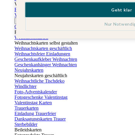
Vatertag
Fotogeschenke Vatertag
Geht klar
Vatertagskarten
Ostern
Nur Notwendi
Osterkarten
Fotogeschenke zu Ostern
Weihnachtskarten
Weihnachtskarten selbst gestalten
Weihnachtskarten geschäftlich
Weihnachtsfeier Einladungen
Geschenkaufkleber Weihnachten
Geschenkanhänger Weihnachten
Neujahrskarten
Neujahrskarten geschäftlich
Weihnachtliche Tischdeko
Windlichter
Foto-Adventskalender
Fotogeschenke Valentinstag
Valentinstag Karten
Trauerkarten
Einladung Trauerfeier
Danksagungskarten Trauer
Sterbebilder
Beileidskarten