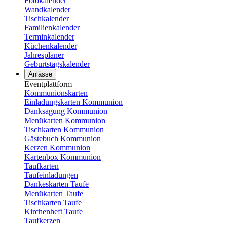
Fotokalender
Wandkalender
Tischkalender
Familienkalender
Terminkalender
Küchenkalender
Jahresplaner
Geburtstagskalender
Anlässe
Eventplattform
Kommunionskarten
Einladungskarten Kommunion
Danksagung Kommunion
Menükarten Kommunion
Tischkarten Kommunion
Gästebuch Kommunion
Kerzen Kommunion
Kartenbox Kommunion
Taufkarten
Taufeinladungen
Dankeskarten Taufe
Menükarten Taufe
Tischkarten Taufe
Kirchenheft Taufe
Taufkerzen