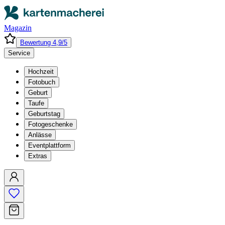
Magazin
Bewertung 4,9/5
Service
Hochzeit
Fotobuch
Geburt
Taufe
Geburtstag
Fotogeschenke
Anlässe
Eventplattform
Extras