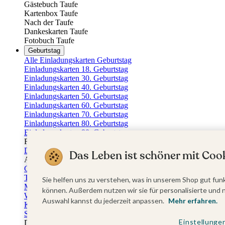
Gästebuch Taufe
Kartenbox Taufe
Nach der Taufe
Dankeskarten Taufe
Fotobuch Taufe
Geburtstag
Alle Einladungskarten Geburtstag
Einladungskarten 18. Geburtstag
Einladungskarten 30. Geburtstag
Einladungskarten 40. Geburtstag
Einladungskarten 50. Geburtstag
Einladungskarten 60. Geburtstag
Einladungskarten 70. Geburtstag
Einladungskarten 80. Geburtstag
Einladungskarten 90. Geburtstag
Für jedes Alter
Doppelgeburtstag Einladungen
Das Leben ist schöner mit Cook
Alle Geburtstagsextras
Gästebücher Geburtstag
Tischkarten Geburtstag
Sie helfen uns zu verstehen, was in unserem Shop gut funk
Menükarten Geburtstag
können. Außerdem nutzen wir sie für personalisierte und 
Weinetiketten Geburtstag
Auswahl kannst du jederzeit anpassen.
Mehr erfahren.
Kartenbox Geburtstag
Save the Date Karten
Einstellunge
Dankeskarten Geburtstag