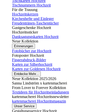
Tischkarten Hochzeit
Tischnummern Hochzeit
Für die Trauung
Hochzeitskerzen
Kirchenhefte und Einleger
Freudentränen-Taschentücher
Gastgeschenke Hochzeit
Hochzeitssticker
Danksagungskarten Hochzeit
Neue Kollektion
Erinnerungen
Fotobücher zur Hochzeit
Fotoposter Hochzeit
Fingerabdruck-Bilder
Karten zur Silberhochzeit
Karten zur Goldenen Hochzeit
Entdecke Mehr...
Neue Kollektion 2025/2026
Sanna Lindström x kartenmacherei
From Lover to Forever Kollektion
Textideen für Hochzeitseinladungen
kartenmacherei Hochzeitsnewsletter
kartenmacherei Hochzeitsmagazin
Unser Service
Gestaltungsservice Hochzeit