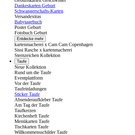
Geburtskarten Geschwister
Dankeskarten Geburt
Schwangerschafts-Karten
Versandextras
Babytagebuch
Poster Geburt
Fotobuch Geburt
Entdecke mehr
kartenmacherei x Cam Cam Copenhagen
Sissi Rasche x kartenmacherei
Sternzeichen Kollektion
Taufe
Neue Kollektion
Rund um die Taufe
Eventplattform
Vor der Taufe
Taufeinladungen
Sticker Taufe
Absenderaufkleber Taufe
Am Tag der Taufe
Taufkerzen
Kirchenheft Taufe
Menükarten Taufe
Tischkarten Taufe
Willkommensschilder Taufe