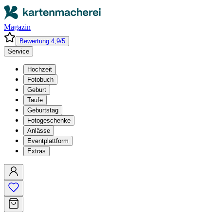
Magazin
Bewertung 4,9/5
Service
Hochzeit
Fotobuch
Geburt
Taufe
Geburtstag
Fotogeschenke
Anlässe
Eventplattform
Extras