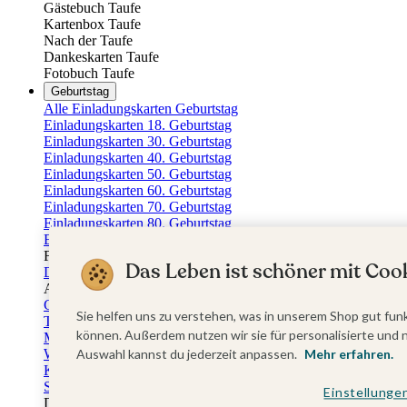
Gästebuch Taufe
Kartenbox Taufe
Nach der Taufe
Dankeskarten Taufe
Fotobuch Taufe
Geburtstag
Alle Einladungskarten Geburtstag
Einladungskarten 18. Geburtstag
Einladungskarten 30. Geburtstag
Einladungskarten 40. Geburtstag
Einladungskarten 50. Geburtstag
Einladungskarten 60. Geburtstag
Einladungskarten 70. Geburtstag
Einladungskarten 80. Geburtstag
Einladungskarten 90. Geburtstag
Für jedes Alter
Das Leben ist schöner mit Cook
Doppelgeburtstag Einladungen
Alle Geburtstagsextras
Gästebücher Geburtstag
Sie helfen uns zu verstehen, was in unserem Shop gut funk
Tischkarten Geburtstag
können. Außerdem nutzen wir sie für personalisierte und 
Menükarten Geburtstag
Weinetiketten Geburtstag
Auswahl kannst du jederzeit anpassen.
Mehr erfahren.
Kartenbox Geburtstag
Save the Date Karten
Einstellunge
Dankeskarten Geburtstag