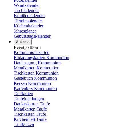
Fotokalender
Wandkalender
Tischkalender
Familienkalender
Terminkalender
Küchenkalender
Jahresplaner
Geburtstagskalender
Anlässe
Eventplattform
Kommunionskarten
Einladungskarten Kommunion
Danksagung Kommunion
Menükarten Kommunion
Tischkarten Kommunion
Gästebuch Kommunion
Kerzen Kommunion
Kartenbox Kommunion
Taufkarten
Taufeinladungen
Dankeskarten Taufe
Menükarten Taufe
Tischkarten Taufe
Kirchenheft Taufe
Taufkerzen