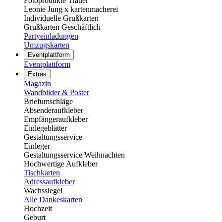
Fotoprodukte Trauer
Leonie Jung x kartenmacherei
Individuelle Grußkarten
Grußkarten Geschäftlich
Partyeinladungen
Umzugskarten
Eventplattform
Eventplattform
Extras
Magazin
Wandbilder & Poster
Briefumschläge
Absenderaufkleber
Empfängeraufkleber
Einlegeblätter
Gestaltungsservice
Einleger
Gestaltungsservice Weihnachten
Hochwertige Aufkleber
Tischkarten
Adressaufkleber
Wachssiegel
Alle Dankeskarten
Hochzeit
Geburt