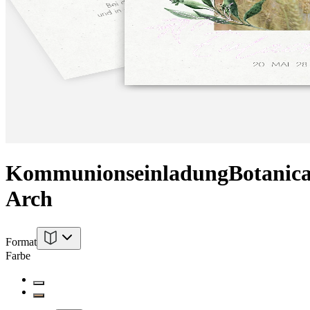
Kommunionseinladung
Botanica
Arch
Format
Farbe