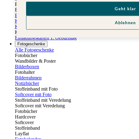
Fotobuch Geburtstag
Geht klar
Eventplattform
Einladungskarten Kindergeburtstag
Kindergeburtstag Jungen
Ablehnen
Kindergeburtstag Mädchen
Kindergeburtstag Unisex
Einladungskarten 1. Geburtstag
Fotogeschenke
Alle Fotogeschenke
Fotobücher
Wandbilder & Poster
Bilderboxen
Fotohalter
Bilderrahmen
Notizbücher
Stoffeinband mit Foto
Softcover mit Foto
Stoffeinband mit Veredelung
Softcover mit Veredelung
Fotobücher
Hardcover
Softcover
Stoffeinband
Layflat