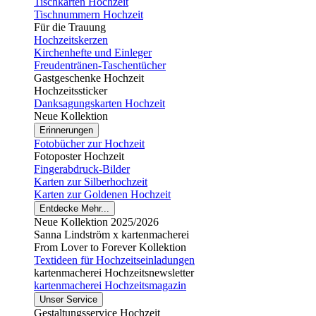
Tischkarten Hochzeit
Tischnummern Hochzeit
Für die Trauung
Hochzeitskerzen
Kirchenhefte und Einleger
Freudentränen-Taschentücher
Gastgeschenke Hochzeit
Hochzeitssticker
Danksagungskarten Hochzeit
Neue Kollektion
Erinnerungen
Fotobücher zur Hochzeit
Fotoposter Hochzeit
Fingerabdruck-Bilder
Karten zur Silberhochzeit
Karten zur Goldenen Hochzeit
Entdecke Mehr...
Neue Kollektion 2025/2026
Sanna Lindström x kartenmacherei
From Lover to Forever Kollektion
Textideen für Hochzeitseinladungen
kartenmacherei Hochzeitsnewsletter
kartenmacherei Hochzeitsmagazin
Unser Service
Gestaltungsservice Hochzeit