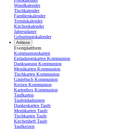
Fotokalender
Wandkalender
Tischkalender
Familienkalender
Terminkalender
Küchenkalender
Jahresplaner
Geburtstagskalender
Anlässe
Eventplattform
Kommunionskarten
Einladungskarten Kommunion
Danksagung Kommunion
Menükarten Kommunion
Tischkarten Kommunion
Gästebuch Kommunion
Kerzen Kommunion
Kartenbox Kommunion
Taufkarten
Taufeinladungen
Dankeskarten Taufe
Menükarten Taufe
Tischkarten Taufe
Kirchenheft Taufe
Taufkerzen