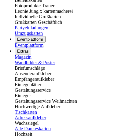
Beileidskarten
Fotoprodukte Trauer
Leonie Jung x kartenmacherei
Individuelle Grußkarten
Grußkarten Geschäftlich
Partyeinladungen
Umzugskarten
Eventplattform
Eventplattform
Extras
Magazin
Wandbilder & Poster
Briefumschläge
Absenderaufkleber
Empfängeraufkleber
Einlegeblätter
Gestaltungsservice
Einleger
Gestaltungsservice Weihnachten
Hochwertige Aufkleber
Tischkarten
Adressaufkleber
Wachssiegel
Alle Dankeskarten
Hochzeit