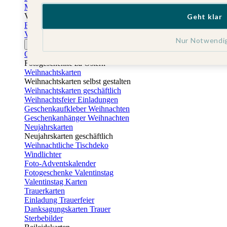
Muttertagskarten
Vatertag
Geht klar
Fotogeschenke Vatertag
Vatertagskarten
Nur Notwendi
Ostern
Osterkarten
Fotogeschenke zu Ostern
Weihnachtskarten
Weihnachtskarten selbst gestalten
Weihnachtskarten geschäftlich
Weihnachtsfeier Einladungen
Geschenkaufkleber Weihnachten
Geschenkanhänger Weihnachten
Neujahrskarten
Neujahrskarten geschäftlich
Weihnachtliche Tischdeko
Windlichter
Foto-Adventskalender
Fotogeschenke Valentinstag
Valentinstag Karten
Trauerkarten
Einladung Trauerfeier
Danksagungskarten Trauer
Sterbebilder