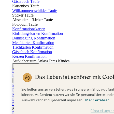
Gästebuch Taufe
Kartenbox Taufe
Willkommensschilder Taufe
Sticker Taufe
Absenderaufkleber Taufe
Fotobuch Taufe
Konfirmationskarten
Einladungskarten Konfirmation
Danksagung Konfirmation
Menükarten Konfirmation
Tischkarten Konfirmation
Gästebuch Konfirmation
Kerzen Konfirmation
Aufkleber zum Anlass Ihres Kindes
Firmungskarten
Einladungskarten Firmung
Das Leben ist schöner mit Cook
Dankeskarten Firmung
Jugendweihekarten
Einladungskarten Jugendweihe
Sie helfen uns zu verstehen, was in unserem Shop gut funk
Dankeskarten Jugendweihe
Einschulungskarten
können. Außerdem nutzen wir sie für personalisierte und 
Einladungskarten Einschulung
Auswahl kannst du jederzeit anpassen.
Mehr erfahren.
Danksagung Einschulung
Muttertag
Einstellunge
Fotogeschenke Muttertag