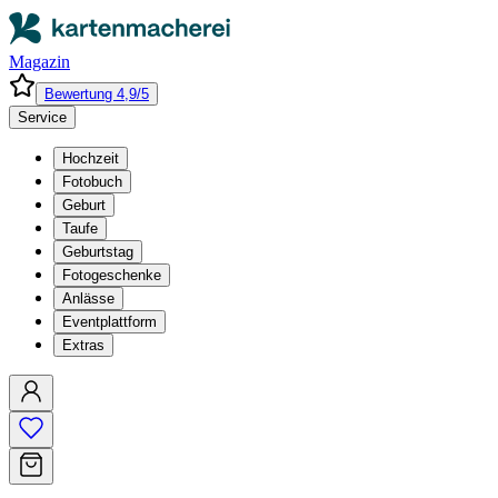
Magazin
Bewertung 4,9/5
Service
Hochzeit
Fotobuch
Geburt
Taufe
Geburtstag
Fotogeschenke
Anlässe
Eventplattform
Extras