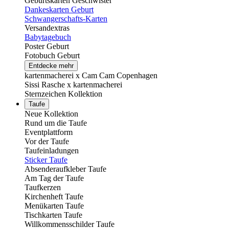
Geburtskarten Geschwister
Dankeskarten Geburt
Schwangerschafts-Karten
Versandextras
Babytagebuch
Poster Geburt
Fotobuch Geburt
Entdecke mehr
kartenmacherei x Cam Cam Copenhagen
Sissi Rasche x kartenmacherei
Sternzeichen Kollektion
Taufe
Neue Kollektion
Rund um die Taufe
Eventplattform
Vor der Taufe
Taufeinladungen
Sticker Taufe
Absenderaufkleber Taufe
Am Tag der Taufe
Taufkerzen
Kirchenheft Taufe
Menükarten Taufe
Tischkarten Taufe
Willkommensschilder Taufe