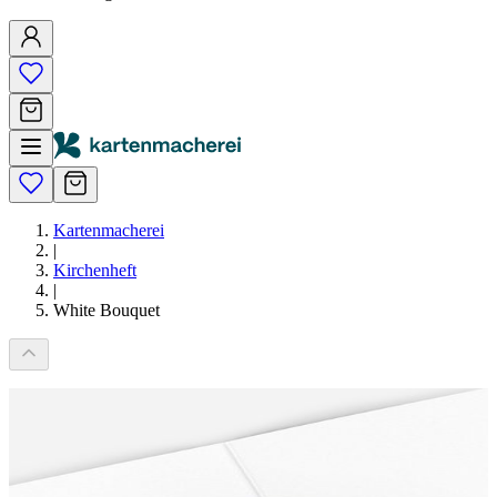
Kartenmacherei
|
Kirchenheft
|
White Bouquet