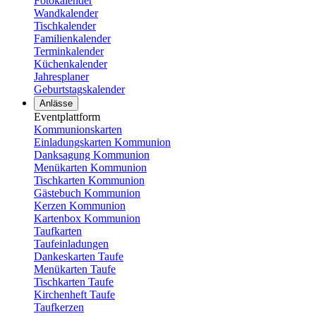
Fotokalender
Wandkalender
Tischkalender
Familienkalender
Terminkalender
Küchenkalender
Jahresplaner
Geburtstagskalender
Anlässe
Eventplattform
Kommunionskarten
Einladungskarten Kommunion
Danksagung Kommunion
Menükarten Kommunion
Tischkarten Kommunion
Gästebuch Kommunion
Kerzen Kommunion
Kartenbox Kommunion
Taufkarten
Taufeinladungen
Dankeskarten Taufe
Menükarten Taufe
Tischkarten Taufe
Kirchenheft Taufe
Taufkerzen