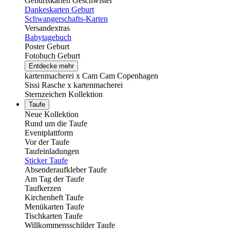
Geburtskarten Geschwister
Dankeskarten Geburt
Schwangerschafts-Karten
Versandextras
Babytagebuch
Poster Geburt
Fotobuch Geburt
Entdecke mehr
kartenmacherei x Cam Cam Copenhagen
Sissi Rasche x kartenmacherei
Sternzeichen Kollektion
Taufe
Neue Kollektion
Rund um die Taufe
Eventplattform
Vor der Taufe
Taufeinladungen
Sticker Taufe
Absenderaufkleber Taufe
Am Tag der Taufe
Taufkerzen
Kirchenheft Taufe
Menükarten Taufe
Tischkarten Taufe
Willkommensschilder Taufe