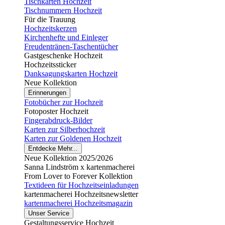
Tischkarten Hochzeit
Tischnummern Hochzeit
Für die Trauung
Hochzeitskerzen
Kirchenhefte und Einleger
Freudentränen-Taschentücher
Gastgeschenke Hochzeit
Hochzeitssticker
Danksagungskarten Hochzeit
Neue Kollektion
Erinnerungen
Fotobücher zur Hochzeit
Fotoposter Hochzeit
Fingerabdruck-Bilder
Karten zur Silberhochzeit
Karten zur Goldenen Hochzeit
Entdecke Mehr...
Neue Kollektion 2025/2026
Sanna Lindström x kartenmacherei
From Lover to Forever Kollektion
Textideen für Hochzeitseinladungen
kartenmacherei Hochzeitsnewsletter
kartenmacherei Hochzeitsmagazin
Unser Service
Gestaltungsservice Hochzeit