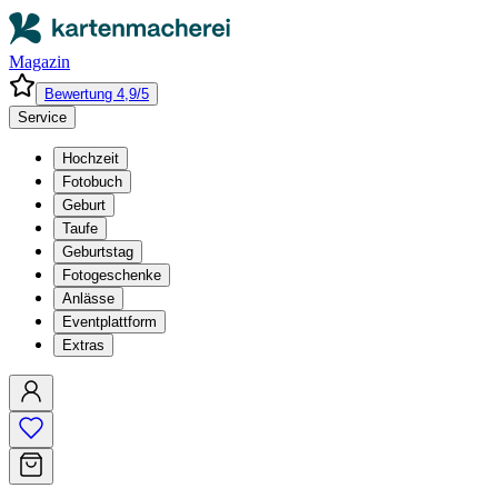
Magazin
Bewertung 4,9/5
Service
Hochzeit
Fotobuch
Geburt
Taufe
Geburtstag
Fotogeschenke
Anlässe
Eventplattform
Extras