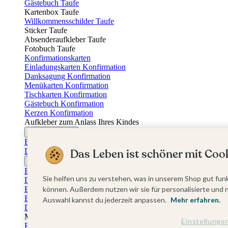
Gästebuch Taufe
Kartenbox Taufe
Willkommensschilder Taufe
Sticker Taufe
Absenderaufkleber Taufe
Fotobuch Taufe
Konfirmationskarten
Einladungskarten Konfirmation
Danksagung Konfirmation
Menükarten Konfirmation
Tischkarten Konfirmation
Gästebuch Konfirmation
Kerzen Konfirmation
Aufkleber zum Anlass Ihres Kindes
Firmungskarten
Einladungskarten Firmung
Das Leben ist schöner mit Cook
Dankeskarten Firmung
Jugendweihekarten
Einladungskarten Jugendweihe
Sie helfen uns zu verstehen, was in unserem Shop gut funk
Dankeskarten Jugendweihe
Einschulungskarten
können. Außerdem nutzen wir sie für personalisierte und 
Einladungskarten Einschulung
Auswahl kannst du jederzeit anpassen.
Mehr erfahren.
Danksagung Einschulung
Muttertag
Einstellunge
Fotogeschenke Muttertag