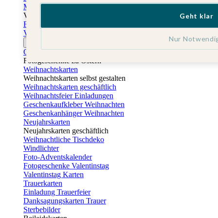
Muttertagskarten
Vatertag
Geht klar
Fotogeschenke Vatertag
Vatertagskarten
Nur Notwendi
Ostern
Osterkarten
Fotogeschenke zu Ostern
Weihnachtskarten
Weihnachtskarten selbst gestalten
Weihnachtskarten geschäftlich
Weihnachtsfeier Einladungen
Geschenkaufkleber Weihnachten
Geschenkanhänger Weihnachten
Neujahrskarten
Neujahrskarten geschäftlich
Weihnachtliche Tischdeko
Windlichter
Foto-Adventskalender
Fotogeschenke Valentinstag
Valentinstag Karten
Trauerkarten
Einladung Trauerfeier
Danksagungskarten Trauer
Sterbebilder