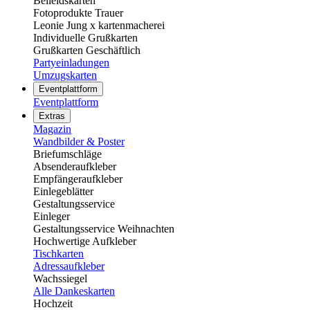
Beileidskarten
Fotoprodukte Trauer
Leonie Jung x kartenmacherei
Individuelle Grußkarten
Grußkarten Geschäftlich
Partyeinladungen
Umzugskarten
Eventplattform
Eventplattform
Extras
Magazin
Wandbilder & Poster
Briefumschläge
Absenderaufkleber
Empfängeraufkleber
Einlegeblätter
Gestaltungsservice
Einleger
Gestaltungsservice Weihnachten
Hochwertige Aufkleber
Tischkarten
Adressaufkleber
Wachssiegel
Alle Dankeskarten
Hochzeit