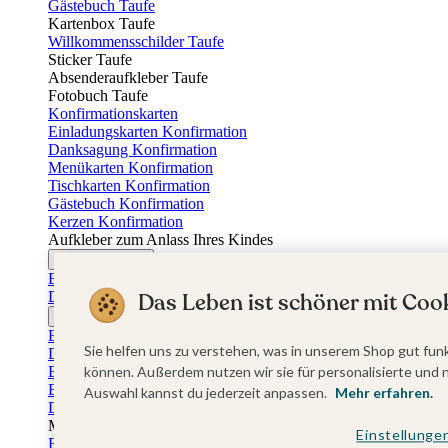
Gästebuch Taufe
Kartenbox Taufe
Willkommensschilder Taufe
Sticker Taufe
Absenderaufkleber Taufe
Fotobuch Taufe
Konfirmationskarten
Einladungskarten Konfirmation
Danksagung Konfirmation
Menükarten Konfirmation
Tischkarten Konfirmation
Gästebuch Konfirmation
Kerzen Konfirmation
Aufkleber zum Anlass Ihres Kindes
Firmungskarten
Einladungskarten Firmung
Dankeskarten Firmung
Das Leben ist schöner mit Cook
Jugendweihekarten
Einladungskarten Jugendweihe
Sie helfen uns zu verstehen, was in unserem Shop gut funk
Dankeskarten Jugendweihe
Einschulungskarten
können. Außerdem nutzen wir sie für personalisierte und 
Einladungskarten Einschulung
Auswahl kannst du jederzeit anpassen.
Mehr erfahren.
Danksagung Einschulung
Muttertag
Einstellunge
Fotogeschenke Muttertag