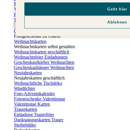
Muttertagskarten
Geht klar
Vatertag
Fotogeschenke Vatertag
Vatertagskarten
Ablehnen
Ostern
Osterkarten
Fotogeschenke zu Ostern
Weihnachtskarten
Weihnachtskarten selbst gestalten
Weihnachtskarten geschäftlich
Weihnachtsfeier Einladungen
Geschenkaufkleber Weihnachten
Geschenkanhänger Weihnachten
Neujahrskarten
Neujahrskarten geschäftlich
Weihnachtliche Tischdeko
Windlichter
Foto-Adventskalender
Fotogeschenke Valentinstag
Valentinstag Karten
Trauerkarten
Einladung Trauerfeier
Danksagungskarten Trauer
Sterbebilder