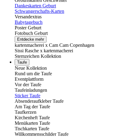
Geburtskarten Geschwister
Dankeskarten Geburt
Schwangerschafts-Karten
Versandextras
Babytagebuch
Poster Geburt
Fotobuch Geburt
Entdecke mehr
kartenmacherei x Cam Cam Copenhagen
Sissi Rasche x kartenmacherei
Sternzeichen Kollektion
Taufe
Neue Kollektion
Rund um die Taufe
Eventplattform
Vor der Taufe
Taufeinladungen
Sticker Taufe
Absenderaufkleber Taufe
Am Tag der Taufe
Taufkerzen
Kirchenheft Taufe
Menükarten Taufe
Tischkarten Taufe
Willkommensschilder Taufe