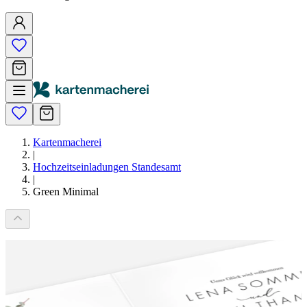
Kartenmacherei
|
Hochzeitseinladungen Standesamt
|
Green Minimal