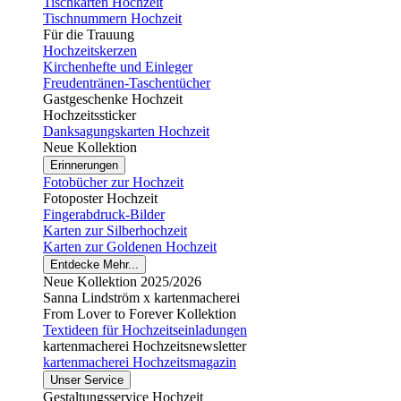
Tischkarten Hochzeit
Tischnummern Hochzeit
Für die Trauung
Hochzeitskerzen
Kirchenhefte und Einleger
Freudentränen-Taschentücher
Gastgeschenke Hochzeit
Hochzeitssticker
Danksagungskarten Hochzeit
Neue Kollektion
Erinnerungen
Fotobücher zur Hochzeit
Fotoposter Hochzeit
Fingerabdruck-Bilder
Karten zur Silberhochzeit
Karten zur Goldenen Hochzeit
Entdecke Mehr...
Neue Kollektion 2025/2026
Sanna Lindström x kartenmacherei
From Lover to Forever Kollektion
Textideen für Hochzeitseinladungen
kartenmacherei Hochzeitsnewsletter
kartenmacherei Hochzeitsmagazin
Unser Service
Gestaltungsservice Hochzeit