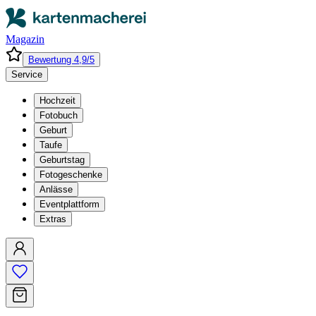
Magazin
Bewertung 4,9/5
Service
Hochzeit
Fotobuch
Geburt
Taufe
Geburtstag
Fotogeschenke
Anlässe
Eventplattform
Extras