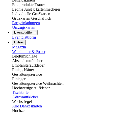
Beileidskarten
Fotoprodukte Trauer
Leonie Jung x kartenmacherei
Individuelle Grußkarten
Grußkarten Geschäftlich
Partyeinladungen
Umzugskarten
Eventplattform
Eventplattform
Extras
Magazin
Wandbilder & Poster
Briefumschläge
Absenderaufkleber
Empfängeraufkleber
Einlegeblätter
Gestaltungsservice
Einleger
Gestaltungsservice Weihnachten
Hochwertige Aufkleber
Tischkarten
Adressaufkleber
Wachssiegel
Alle Dankeskarten
Hochzeit