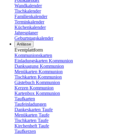
Fotokalender
Wandkalender
Tischkalender
Familienkalender
Terminkalender
Küchenkalender
Jahresplaner
Geburtstagskalender
Anlässe
Eventplattform
Kommunionskarten
Einladungskarten Kommunion
Danksagung Kommunion
Menükarten Kommunion
Tischkarten Kommunion
Gästebuch Kommunion
Kerzen Kommunion
Kartenbox Kommunion
Taufkarten
Taufeinladungen
Dankeskarten Taufe
Menükarten Taufe
Tischkarten Taufe
Kirchenheft Taufe
Taufkerzen