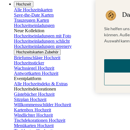
Hochzeit
Alle Hochzeitskarten
Da
Save-the-Date Karten
Trauzeugen Karten
Hochzeitseinladungen
Sie helfen uns
Neue Kollektion
können. Außer
Hochzeitseinladungen mit Foto
Auswahl kanns
Hochzeitseinladungen schlicht
Hochzeitseinladungen greenery
Hochzeitskarten Zubehör
Briefumschläge Hochzeit
Hochzeitssticker
Wachssiegel Hochzeit
Antwortkarten Hochzeit
Eventplattform
Alle Hochzeitsdeko & Extras
Hochzeitsdekorationen
Gästebücher Hochzeit
Sitzplan Hochzeit
Willkommensschilder Hochzeit
Kartenbox Hochzeit
Windlichter Hochzeit
Tischdekorationen Hochzeit
Menükarten Hochzeit