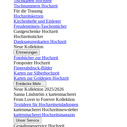
Tischkarten Hochzeit
Tischnummern Hochzeit
Für die Trauung
Hochzeitskerzen
Kirchenhefte und Einleger
Freudentränen-Taschentücher
Gastgeschenke Hochzeit
Hochzeitssticker
Danksagungskarten Hochzeit
Neue Kollektion
Erinnerungen
Fotobücher zur Hochzeit
Fotoposter Hochzeit
Fingerabdruck-Bilder
Karten zur Silberhochzeit
Karten zur Goldenen Hochzeit
Entdecke Mehr...
Neue Kollektion 2025/2026
Sanna Lindström x kartenmacherei
From Lover to Forever Kollektion
Textideen für Hochzeitseinladungen
kartenmacherei Hochzeitsnewsletter
kartenmacherei Hochzeitsmagazin
Unser Service
Gestaltungsservice Hochzeit