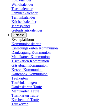
Fotokalender
Wandkalender
Tischkalender
Familienkalender
Terminkalender
Küchenkalender
Jahresplaner
Geburtstagskalender
Anlässe
Eventplattform
Kommunionskarten
Einladungskarten Kommunion
Danksagung Kommunion
Menükarten Kommunion
Tischkarten Kommunion
Gästebuch Kommunion
Kerzen Kommunion
Kartenbox Kommunion
Taufkarten
Taufeinladungen
Dankeskarten Taufe
Menükarten Taufe
Tischkarten Taufe
Kirchenheft Taufe
Taufkerzen