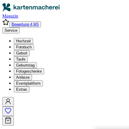
Magazin
Bewertung 4,9/5
Service
Hochzeit
Fotobuch
Geburt
Taufe
Geburtstag
Fotogeschenke
Anlässe
Eventplattform
Extras