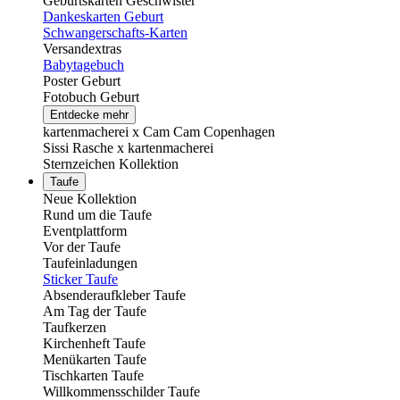
Geburtskarten Geschwister
Dankeskarten Geburt
Schwangerschafts-Karten
Versandextras
Babytagebuch
Poster Geburt
Fotobuch Geburt
Entdecke mehr
kartenmacherei x Cam Cam Copenhagen
Sissi Rasche x kartenmacherei
Sternzeichen Kollektion
Taufe
Neue Kollektion
Rund um die Taufe
Eventplattform
Vor der Taufe
Taufeinladungen
Sticker Taufe
Absenderaufkleber Taufe
Am Tag der Taufe
Taufkerzen
Kirchenheft Taufe
Menükarten Taufe
Tischkarten Taufe
Willkommensschilder Taufe