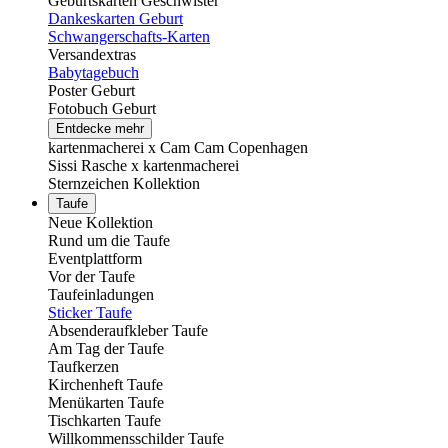
Geburtskarten Geschwister
Dankeskarten Geburt
Schwangerschafts-Karten
Versandextras
Babytagebuch
Poster Geburt
Fotobuch Geburt
Entdecke mehr
kartenmacherei x Cam Cam Copenhagen
Sissi Rasche x kartenmacherei
Sternzeichen Kollektion
Taufe
Neue Kollektion
Rund um die Taufe
Eventplattform
Vor der Taufe
Taufeinladungen
Sticker Taufe
Absenderaufkleber Taufe
Am Tag der Taufe
Taufkerzen
Kirchenheft Taufe
Menükarten Taufe
Tischkarten Taufe
Willkommensschilder Taufe