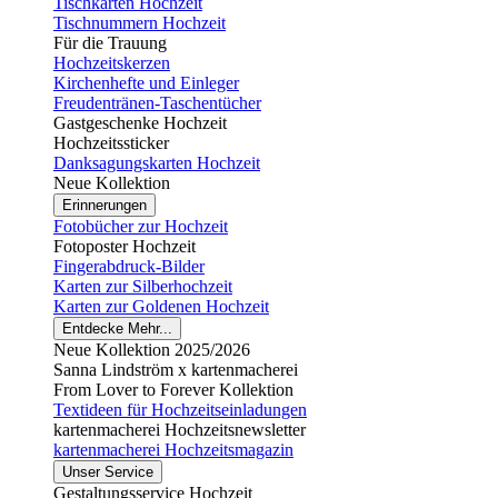
Tischkarten Hochzeit
Tischnummern Hochzeit
Für die Trauung
Hochzeitskerzen
Kirchenhefte und Einleger
Freudentränen-Taschentücher
Gastgeschenke Hochzeit
Hochzeitssticker
Danksagungskarten Hochzeit
Neue Kollektion
Erinnerungen
Fotobücher zur Hochzeit
Fotoposter Hochzeit
Fingerabdruck-Bilder
Karten zur Silberhochzeit
Karten zur Goldenen Hochzeit
Entdecke Mehr...
Neue Kollektion 2025/2026
Sanna Lindström x kartenmacherei
From Lover to Forever Kollektion
Textideen für Hochzeitseinladungen
kartenmacherei Hochzeitsnewsletter
kartenmacherei Hochzeitsmagazin
Unser Service
Gestaltungsservice Hochzeit