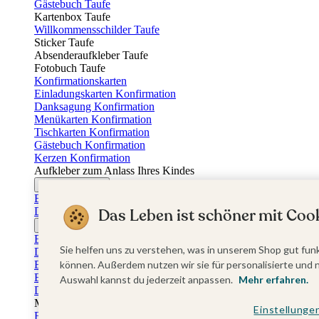
Gästebuch Taufe
Kartenbox Taufe
Willkommensschilder Taufe
Sticker Taufe
Absenderaufkleber Taufe
Fotobuch Taufe
Konfirmationskarten
Einladungskarten Konfirmation
Danksagung Konfirmation
Menükarten Konfirmation
Tischkarten Konfirmation
Gästebuch Konfirmation
Kerzen Konfirmation
Aufkleber zum Anlass Ihres Kindes
Firmungskarten
Einladungskarten Firmung
Dankeskarten Firmung
Das Leben ist schöner mit Cook
Jugendweihekarten
Einladungskarten Jugendweihe
Sie helfen uns zu verstehen, was in unserem Shop gut funk
Dankeskarten Jugendweihe
Einschulungskarten
können. Außerdem nutzen wir sie für personalisierte und 
Einladungskarten Einschulung
Auswahl kannst du jederzeit anpassen.
Mehr erfahren.
Danksagung Einschulung
Muttertag
Einstellunge
Fotogeschenke Muttertag