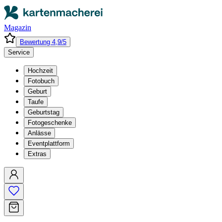
Magazin
Bewertung 4,9/5
Service
Hochzeit
Fotobuch
Geburt
Taufe
Geburtstag
Fotogeschenke
Anlässe
Eventplattform
Extras