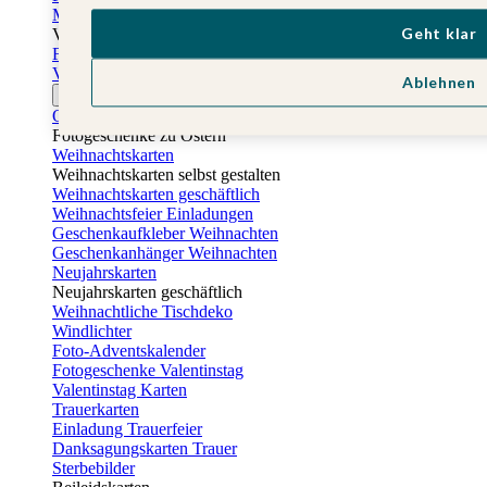
Muttertagskarten
Geht klar
Vatertag
Fotogeschenke Vatertag
Vatertagskarten
Ablehnen
Ostern
Osterkarten
Fotogeschenke zu Ostern
Weihnachtskarten
Weihnachtskarten selbst gestalten
Weihnachtskarten geschäftlich
Weihnachtsfeier Einladungen
Geschenkaufkleber Weihnachten
Geschenkanhänger Weihnachten
Neujahrskarten
Neujahrskarten geschäftlich
Weihnachtliche Tischdeko
Windlichter
Foto-Adventskalender
Fotogeschenke Valentinstag
Valentinstag Karten
Trauerkarten
Einladung Trauerfeier
Danksagungskarten Trauer
Sterbebilder