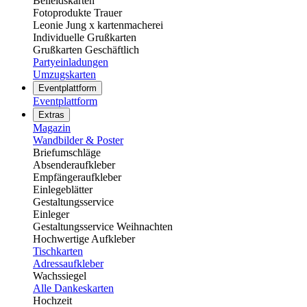
Beileidskarten
Fotoprodukte Trauer
Leonie Jung x kartenmacherei
Individuelle Grußkarten
Grußkarten Geschäftlich
Partyeinladungen
Umzugskarten
Eventplattform
Eventplattform
Extras
Magazin
Wandbilder & Poster
Briefumschläge
Absenderaufkleber
Empfängeraufkleber
Einlegeblätter
Gestaltungsservice
Einleger
Gestaltungsservice Weihnachten
Hochwertige Aufkleber
Tischkarten
Adressaufkleber
Wachssiegel
Alle Dankeskarten
Hochzeit