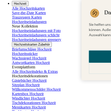
Hochzeit
Alle Hochzeitskarten
Da
Save-the-Date Karten
Trauzeugen Karten
Hochzeitseinladungen
Sie helfen uns
Neue Kollektion
können. Außer
Hochzeitseinladungen mit Foto
Auswahl kanns
Hochzeitseinladungen schlicht
Hochzeitseinladungen greenery
Hochzeitskarten Zubehör
Briefumschläge Hochzeit
Hochzeitssticker
Wachssiegel Hochzeit
Antwortkarten Hochzeit
Eventplattform
Alle Hochzeitsdeko & Extras
Hochzeitsdekorationen
Gästebücher Hochzeit
Sitzplan Hochzeit
Willkommensschilder Hochzeit
Kartenbox Hochzeit
Windlichter Hochzeit
Tischdekorationen Hochzeit
Menükarten Hochzeit