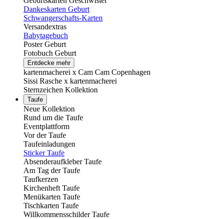
Geburtskarten Geschwister
Dankeskarten Geburt
Schwangerschafts-Karten
Versandextras
Babytagebuch
Poster Geburt
Fotobuch Geburt
Entdecke mehr
kartenmacherei x Cam Cam Copenhagen
Sissi Rasche x kartenmacherei
Sternzeichen Kollektion
Taufe
Neue Kollektion
Rund um die Taufe
Eventplattform
Vor der Taufe
Taufeinladungen
Sticker Taufe
Absenderaufkleber Taufe
Am Tag der Taufe
Taufkerzen
Kirchenheft Taufe
Menükarten Taufe
Tischkarten Taufe
Willkommensschilder Taufe