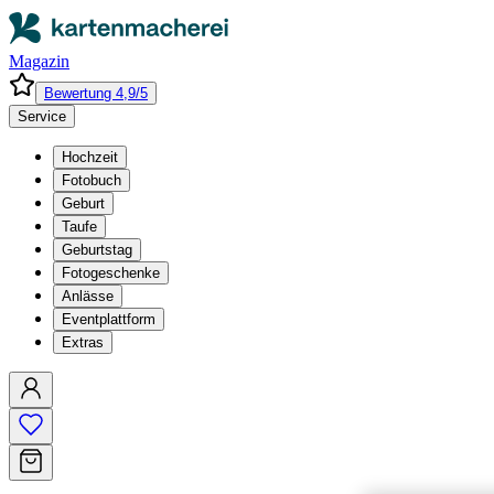
Magazin
Bewertung 4,9/5
Service
Hochzeit
Fotobuch
Geburt
Taufe
Geburtstag
Fotogeschenke
Anlässe
Eventplattform
Extras