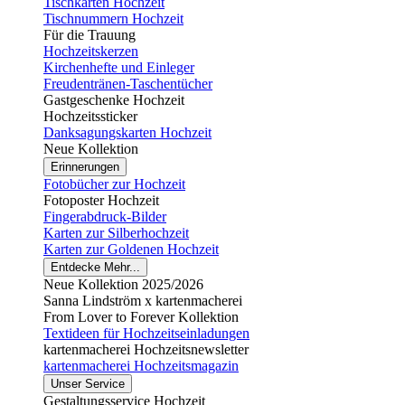
Tischkarten Hochzeit
Tischnummern Hochzeit
Für die Trauung
Hochzeitskerzen
Kirchenhefte und Einleger
Freudentränen-Taschentücher
Gastgeschenke Hochzeit
Hochzeitssticker
Danksagungskarten Hochzeit
Neue Kollektion
Erinnerungen
Fotobücher zur Hochzeit
Fotoposter Hochzeit
Fingerabdruck-Bilder
Karten zur Silberhochzeit
Karten zur Goldenen Hochzeit
Entdecke Mehr...
Neue Kollektion 2025/2026
Sanna Lindström x kartenmacherei
From Lover to Forever Kollektion
Textideen für Hochzeitseinladungen
kartenmacherei Hochzeitsnewsletter
kartenmacherei Hochzeitsmagazin
Unser Service
Gestaltungsservice Hochzeit