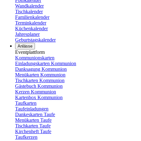
Fotokalender
Wandkalender
Tischkalender
Familienkalender
Terminkalender
Küchenkalender
Jahresplaner
Geburtstagskalender
Anlässe
Eventplattform
Kommunionskarten
Einladungskarten Kommunion
Danksagung Kommunion
Menükarten Kommunion
Tischkarten Kommunion
Gästebuch Kommunion
Kerzen Kommunion
Kartenbox Kommunion
Taufkarten
Taufeinladungen
Dankeskarten Taufe
Menükarten Taufe
Tischkarten Taufe
Kirchenheft Taufe
Taufkerzen