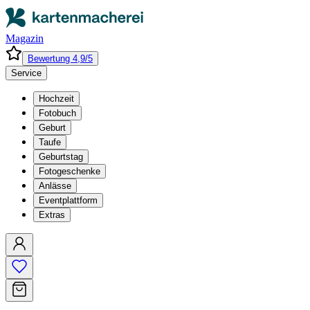
Magazin
Bewertung 4,9/5
Service
Hochzeit
Fotobuch
Geburt
Taufe
Geburtstag
Fotogeschenke
Anlässe
Eventplattform
Extras