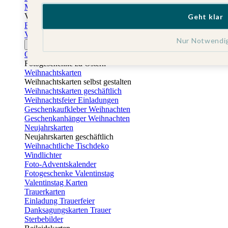
Muttertagskarten
Vatertag
Geht klar
Fotogeschenke Vatertag
Vatertagskarten
Nur Notwendi
Ostern
Osterkarten
Fotogeschenke zu Ostern
Weihnachtskarten
Weihnachtskarten selbst gestalten
Weihnachtskarten geschäftlich
Weihnachtsfeier Einladungen
Geschenkaufkleber Weihnachten
Geschenkanhänger Weihnachten
Neujahrskarten
Neujahrskarten geschäftlich
Weihnachtliche Tischdeko
Windlichter
Foto-Adventskalender
Fotogeschenke Valentinstag
Valentinstag Karten
Trauerkarten
Einladung Trauerfeier
Danksagungskarten Trauer
Sterbebilder