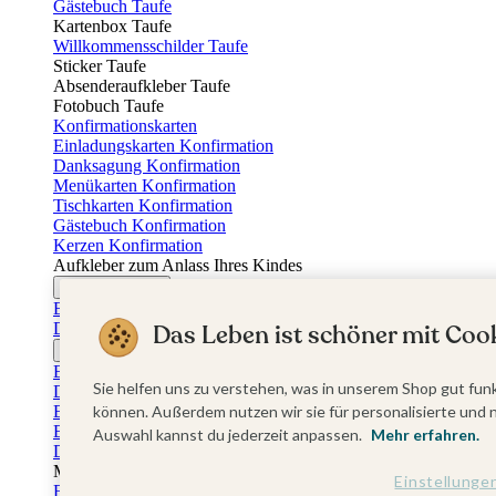
Gästebuch Taufe
Kartenbox Taufe
Willkommensschilder Taufe
Sticker Taufe
Absenderaufkleber Taufe
Fotobuch Taufe
Konfirmationskarten
Einladungskarten Konfirmation
Danksagung Konfirmation
Menükarten Konfirmation
Tischkarten Konfirmation
Gästebuch Konfirmation
Kerzen Konfirmation
Aufkleber zum Anlass Ihres Kindes
Firmungskarten
Einladungskarten Firmung
Das Leben ist schöner mit Cook
Dankeskarten Firmung
Jugendweihekarten
Einladungskarten Jugendweihe
Sie helfen uns zu verstehen, was in unserem Shop gut funk
Dankeskarten Jugendweihe
Einschulungskarten
können. Außerdem nutzen wir sie für personalisierte und 
Einladungskarten Einschulung
Auswahl kannst du jederzeit anpassen.
Mehr erfahren.
Danksagung Einschulung
Muttertag
Einstellunge
Fotogeschenke Muttertag