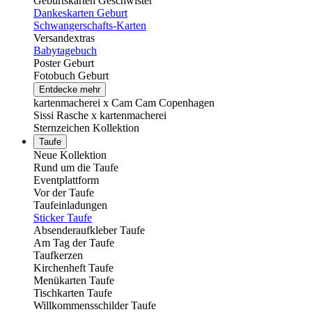
Geburtskarten Geschwister
Dankeskarten Geburt
Schwangerschafts-Karten
Versandextras
Babytagebuch
Poster Geburt
Fotobuch Geburt
Entdecke mehr
kartenmacherei x Cam Cam Copenhagen
Sissi Rasche x kartenmacherei
Sternzeichen Kollektion
Taufe
Neue Kollektion
Rund um die Taufe
Eventplattform
Vor der Taufe
Taufeinladungen
Sticker Taufe
Absenderaufkleber Taufe
Am Tag der Taufe
Taufkerzen
Kirchenheft Taufe
Menükarten Taufe
Tischkarten Taufe
Willkommensschilder Taufe