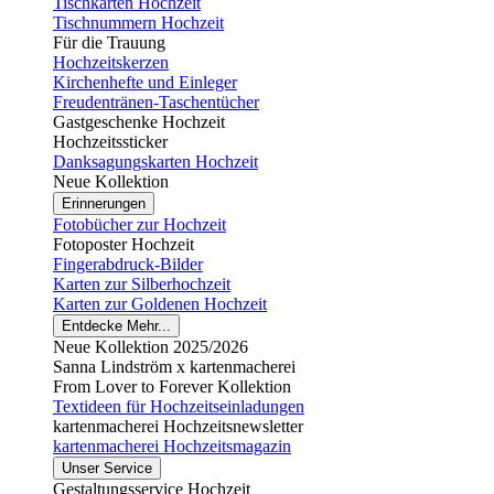
Tischkarten Hochzeit
Tischnummern Hochzeit
Für die Trauung
Hochzeitskerzen
Kirchenhefte und Einleger
Freudentränen-Taschentücher
Gastgeschenke Hochzeit
Hochzeitssticker
Danksagungskarten Hochzeit
Neue Kollektion
Erinnerungen
Fotobücher zur Hochzeit
Fotoposter Hochzeit
Fingerabdruck-Bilder
Karten zur Silberhochzeit
Karten zur Goldenen Hochzeit
Entdecke Mehr...
Neue Kollektion 2025/2026
Sanna Lindström x kartenmacherei
From Lover to Forever Kollektion
Textideen für Hochzeitseinladungen
kartenmacherei Hochzeitsnewsletter
kartenmacherei Hochzeitsmagazin
Unser Service
Gestaltungsservice Hochzeit