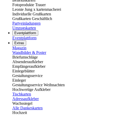
Beileidskarten
Fotoprodukte Trauer
Leonie Jung x kartenmacherei
Individuelle Grußkarten
Grußkarten Geschäftlich
Partyeinladungen
Umzugskarten
Eventplattform
Eventplattform
Extras
Magazin
Wandbilder & Poster
Briefumschläge
Absenderaufkleber
Empfängeraufkleber
Einlegeblätter
Gestaltungsservice
Einleger
Gestaltungsservice Weihnachten
Hochwertige Aufkleber
Tischkarten
Adressaufkleber
Wachssiegel
Alle Dankeskarten
Hochzeit