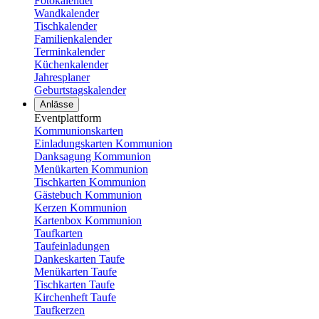
Fotokalender
Wandkalender
Tischkalender
Familienkalender
Terminkalender
Küchenkalender
Jahresplaner
Geburtstagskalender
Anlässe
Eventplattform
Kommunionskarten
Einladungskarten Kommunion
Danksagung Kommunion
Menükarten Kommunion
Tischkarten Kommunion
Gästebuch Kommunion
Kerzen Kommunion
Kartenbox Kommunion
Taufkarten
Taufeinladungen
Dankeskarten Taufe
Menükarten Taufe
Tischkarten Taufe
Kirchenheft Taufe
Taufkerzen