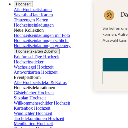
Hochzeit
Alle Hochzeitskarten
Da
Save-the-Date Karten
Trauzeugen Karten
Hochzeitseinladungen
Sie helfen uns
Neue Kollektion
können. Außer
Hochzeitseinladungen mit Foto
Auswahl kanns
Hochzeitseinladungen schlicht
Hochzeitseinladungen greenery
Hochzeitskarten Zubehör
Briefumschläge Hochzeit
Hochzeitssticker
Wachssiegel Hochzeit
Antwortkarten Hochzeit
Eventplattform
Alle Hochzeitsdeko & Extras
Hochzeitsdekorationen
Gästebücher Hochzeit
Sitzplan Hochzeit
Willkommensschilder Hochzeit
Kartenbox Hochzeit
Windlichter Hochzeit
Tischdekorationen Hochzeit
Menükarten Hochzeit