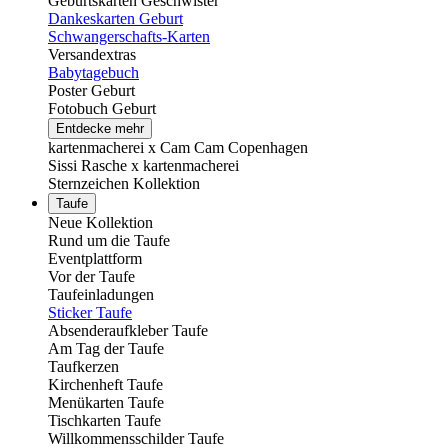
Geburtskarten Geschwister
Dankeskarten Geburt
Schwangerschafts-Karten
Versandextras
Babytagebuch
Poster Geburt
Fotobuch Geburt
Entdecke mehr
kartenmacherei x Cam Cam Copenhagen
Sissi Rasche x kartenmacherei
Sternzeichen Kollektion
Taufe
Neue Kollektion
Rund um die Taufe
Eventplattform
Vor der Taufe
Taufeinladungen
Sticker Taufe
Absenderaufkleber Taufe
Am Tag der Taufe
Taufkerzen
Kirchenheft Taufe
Menükarten Taufe
Tischkarten Taufe
Willkommensschilder Taufe