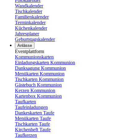
Fotokalender
Wandkalender
Tischkalender
Familienkalender
Terminkalender
Küchenkalender
Jahresplaner
Geburtstagskalender
Anlässe
Eventplattform
Kommunionskarten
Einladungskarten Kommunion
Danksagung Kommunion
Menükarten Kommunion
Tischkarten Kommunion
Gästebuch Kommunion
Kerzen Kommunion
Kartenbox Kommunion
Taufkarten
Taufeinladungen
Dankeskarten Taufe
Menükarten Taufe
Tischkarten Taufe
Kirchenheft Taufe
Taufkerzen