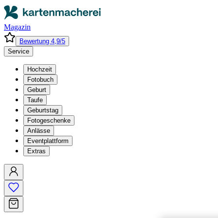
Magazin
Bewertung 4,9/5
Service
Hochzeit
Fotobuch
Geburt
Taufe
Geburtstag
Fotogeschenke
Anlässe
Eventplattform
Extras