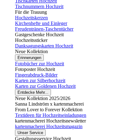
Tischkarten Hochzeit
Tischnummern Hochzeit
Für die Trauung
Hochzeitskerzen
Kirchenhefte und Einleger
Freudentränen-Taschentücher
Gastgeschenke Hochzeit
Hochzeitssticker
Danksagungskarten Hochzeit
Neue Kollektion
Erinnerungen
Fotobücher zur Hochzeit
Fotoposter Hochzeit
Fingerabdruck-Bilder
Karten zur Silberhochzeit
Karten zur Goldenen Hochzeit
Entdecke Mehr...
Neue Kollektion 2025/2026
Sanna Lindström x kartenmacherei
From Lover to Forever Kollektion
Textideen für Hochzeitseinladungen
kartenmacherei Hochzeitsnewsletter
kartenmacherei Hochzeitsmagazin
Unser Service
Gestaltungsservice Hochzeit