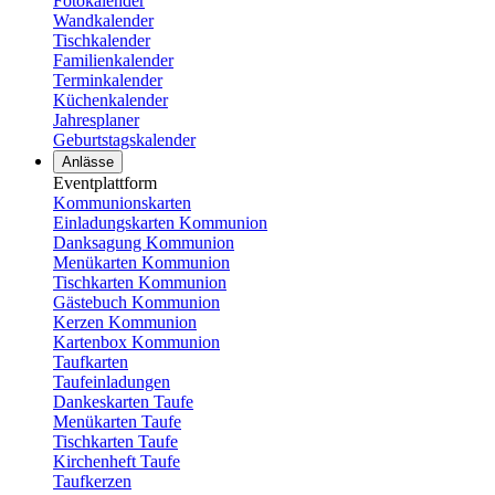
Fotokalender
Wandkalender
Tischkalender
Familienkalender
Terminkalender
Küchenkalender
Jahresplaner
Geburtstagskalender
Anlässe
Eventplattform
Kommunionskarten
Einladungskarten Kommunion
Danksagung Kommunion
Menükarten Kommunion
Tischkarten Kommunion
Gästebuch Kommunion
Kerzen Kommunion
Kartenbox Kommunion
Taufkarten
Taufeinladungen
Dankeskarten Taufe
Menükarten Taufe
Tischkarten Taufe
Kirchenheft Taufe
Taufkerzen