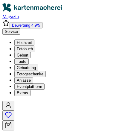
Magazin
Bewertung 4,9/5
Service
Hochzeit
Fotobuch
Geburt
Taufe
Geburtstag
Fotogeschenke
Anlässe
Eventplattform
Extras