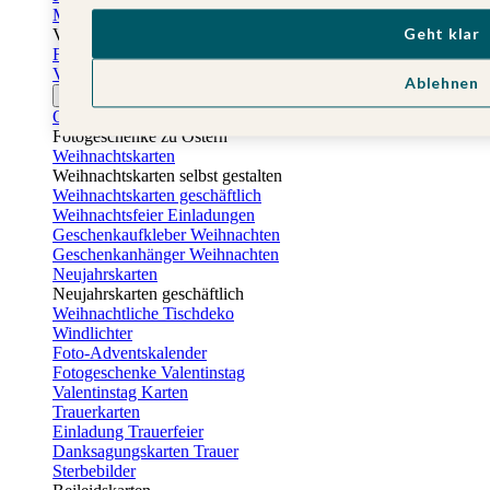
Muttertagskarten
Geht klar
Vatertag
Fotogeschenke Vatertag
Vatertagskarten
Ablehnen
Ostern
Osterkarten
Fotogeschenke zu Ostern
Weihnachtskarten
Weihnachtskarten selbst gestalten
Weihnachtskarten geschäftlich
Weihnachtsfeier Einladungen
Geschenkaufkleber Weihnachten
Geschenkanhänger Weihnachten
Neujahrskarten
Neujahrskarten geschäftlich
Weihnachtliche Tischdeko
Windlichter
Foto-Adventskalender
Fotogeschenke Valentinstag
Valentinstag Karten
Trauerkarten
Einladung Trauerfeier
Danksagungskarten Trauer
Sterbebilder