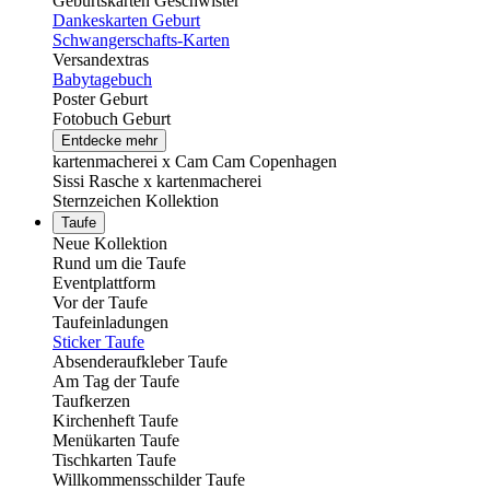
Geburtskarten Geschwister
Dankeskarten Geburt
Schwangerschafts-Karten
Versandextras
Babytagebuch
Poster Geburt
Fotobuch Geburt
Entdecke mehr
kartenmacherei x Cam Cam Copenhagen
Sissi Rasche x kartenmacherei
Sternzeichen Kollektion
Taufe
Neue Kollektion
Rund um die Taufe
Eventplattform
Vor der Taufe
Taufeinladungen
Sticker Taufe
Absenderaufkleber Taufe
Am Tag der Taufe
Taufkerzen
Kirchenheft Taufe
Menükarten Taufe
Tischkarten Taufe
Willkommensschilder Taufe