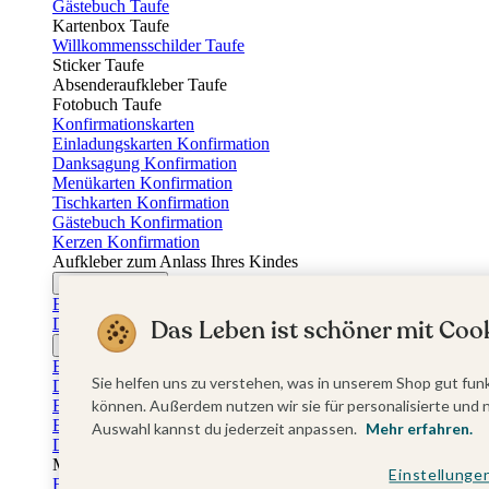
Gästebuch Taufe
Kartenbox Taufe
Willkommensschilder Taufe
Sticker Taufe
Absenderaufkleber Taufe
Fotobuch Taufe
Konfirmationskarten
Einladungskarten Konfirmation
Danksagung Konfirmation
Menükarten Konfirmation
Tischkarten Konfirmation
Gästebuch Konfirmation
Kerzen Konfirmation
Aufkleber zum Anlass Ihres Kindes
Firmungskarten
Einladungskarten Firmung
Dankeskarten Firmung
Das Leben ist schöner mit Cook
Jugendweihekarten
Einladungskarten Jugendweihe
Sie helfen uns zu verstehen, was in unserem Shop gut funk
Dankeskarten Jugendweihe
Einschulungskarten
können. Außerdem nutzen wir sie für personalisierte und 
Einladungskarten Einschulung
Auswahl kannst du jederzeit anpassen.
Mehr erfahren.
Danksagung Einschulung
Muttertag
Einstellunge
Fotogeschenke Muttertag