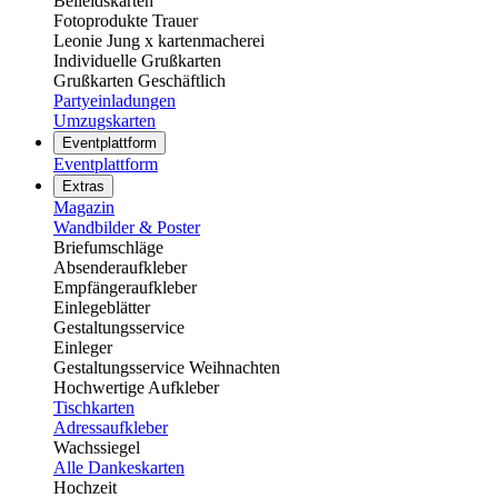
Beileidskarten
Fotoprodukte Trauer
Leonie Jung x kartenmacherei
Individuelle Grußkarten
Grußkarten Geschäftlich
Partyeinladungen
Umzugskarten
Eventplattform
Eventplattform
Extras
Magazin
Wandbilder & Poster
Briefumschläge
Absenderaufkleber
Empfängeraufkleber
Einlegeblätter
Gestaltungsservice
Einleger
Gestaltungsservice Weihnachten
Hochwertige Aufkleber
Tischkarten
Adressaufkleber
Wachssiegel
Alle Dankeskarten
Hochzeit