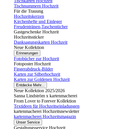
Tischkarten Hochzeit
Tischnummern Hochzeit
Für die Trauung
Hochzeitskerzen
Kirchenhefte und Einleger
Freudentränen-Taschentücher
Gastgeschenke Hochzeit
Hochzeitssticker
Danksagungskarten Hochzeit
Neue Kollektion
Erinnerungen
Fotobücher zur Hochzeit
Fotoposter Hochzeit
Fingerabdruck-Bilder
Karten zur Silberhochzeit
Karten zur Goldenen Hochzeit
Entdecke Mehr...
Neue Kollektion 2025/2026
Sanna Lindström x kartenmacherei
From Lover to Forever Kollektion
Textideen für Hochzeitseinladungen
kartenmacherei Hochzeitsnewsletter
kartenmacherei Hochzeitsmagazin
Unser Service
Gestaltungsservice Hochzeit