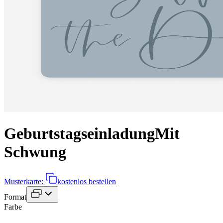
Geburtstagseinladung
Mit
Schwung
Musterkarte:
kostenlos bestellen
Format
Farbe