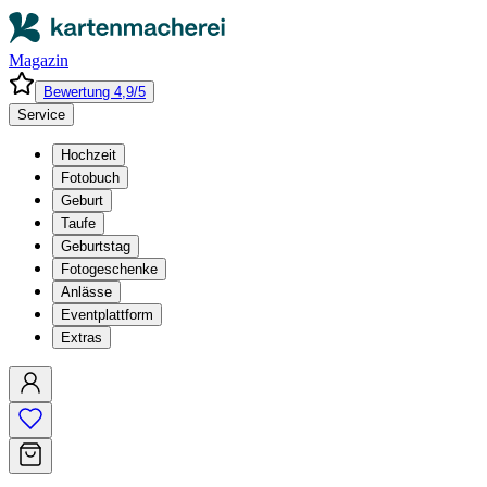
Magazin
Bewertung 4,9/5
Service
Hochzeit
Fotobuch
Geburt
Taufe
Geburtstag
Fotogeschenke
Anlässe
Eventplattform
Extras