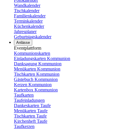
Fotokalender
Wandkalender
Tischkalender
Familienkalender
Terminkalender
Küchenkalender
Jahresplaner
Geburtstagskalender
Anlässe
Eventplattform
Kommunionskarten
Einladungskarten Kommunion
Danksagung Kommunion
Menükarten Kommunion
Tischkarten Kommunion
Gästebuch Kommunion
Kerzen Kommunion
Kartenbox Kommunion
Taufkarten
Taufeinladungen
Dankeskarten Taufe
Menükarten Taufe
Tischkarten Taufe
Kirchenheft Taufe
Taufkerzen