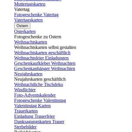
Muttertagskarten
Vatertag
Fotogeschenke Vatertag
Vatertagskarten
Ostern
Osterkarten
Fotogeschenke zu Ostern
Weihnachtskarten
Weihnachtskarten selbst gestalten
Weihnachtskarten geschäftlich
Weihnachtsfeier Einladungen
Geschenkaufkleber Weihnachten
Geschenkanhänger Weihnachten
Neujahrskarten
Neujahrskarten geschäftlich
Weihnachtliche Tischdeko
Windlichter
Foto-Adventskalender
Fotogeschenke Valentinstag
Valentinstag Karten
Trauerkarten
Einladung Trauerfeier
Danksagungskarten Trauer
Sterbebilder