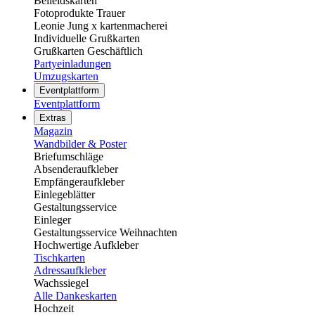
Beileidskarten
Fotoprodukte Trauer
Leonie Jung x kartenmacherei
Individuelle Grußkarten
Grußkarten Geschäftlich
Partyeinladungen
Umzugskarten
Eventplattform
Eventplattform
Extras
Magazin
Wandbilder & Poster
Briefumschläge
Absenderaufkleber
Empfängeraufkleber
Einlegeblätter
Gestaltungsservice
Einleger
Gestaltungsservice Weihnachten
Hochwertige Aufkleber
Tischkarten
Adressaufkleber
Wachssiegel
Alle Dankeskarten
Hochzeit