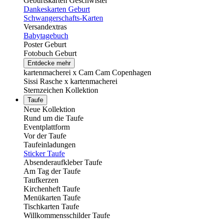
Geburtskarten Geschwister
Dankeskarten Geburt
Schwangerschafts-Karten
Versandextras
Babytagebuch
Poster Geburt
Fotobuch Geburt
Entdecke mehr
kartenmacherei x Cam Cam Copenhagen
Sissi Rasche x kartenmacherei
Sternzeichen Kollektion
Taufe
Neue Kollektion
Rund um die Taufe
Eventplattform
Vor der Taufe
Taufeinladungen
Sticker Taufe
Absenderaufkleber Taufe
Am Tag der Taufe
Taufkerzen
Kirchenheft Taufe
Menükarten Taufe
Tischkarten Taufe
Willkommensschilder Taufe