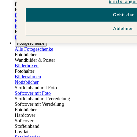
Einstellunge
Fotobuch Geburtstag
Eventplattform
Geht klar
Einladungskarten Kindergeburtstag
Kindergeburtstag Jungen
Kindergeburtstag Mädchen
Ablehnen
Kindergeburtstag Unisex
Einladungskarten 1. Geburtstag
Fotogeschenke
Alle Fotogeschenke
Fotobücher
Wandbilder & Poster
Bilderboxen
Fotohalter
Bilderrahmen
Notizbücher
Stoffeinband mit Foto
Softcover mit Foto
Stoffeinband mit Veredelung
Softcover mit Veredelung
Fotobücher
Hardcover
Softcover
Stoffeinband
Layflat