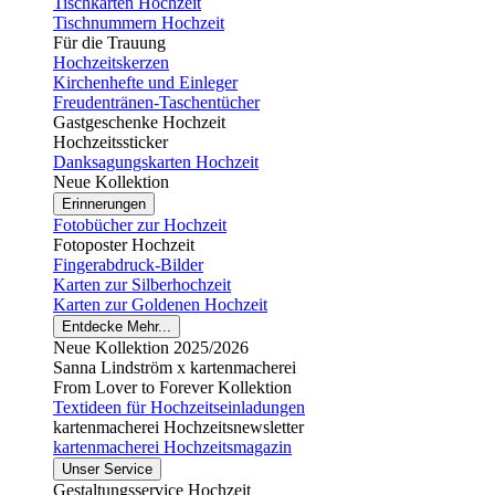
Tischkarten Hochzeit
Tischnummern Hochzeit
Für die Trauung
Hochzeitskerzen
Kirchenhefte und Einleger
Freudentränen-Taschentücher
Gastgeschenke Hochzeit
Hochzeitssticker
Danksagungskarten Hochzeit
Neue Kollektion
Erinnerungen
Fotobücher zur Hochzeit
Fotoposter Hochzeit
Fingerabdruck-Bilder
Karten zur Silberhochzeit
Karten zur Goldenen Hochzeit
Entdecke Mehr...
Neue Kollektion 2025/2026
Sanna Lindström x kartenmacherei
From Lover to Forever Kollektion
Textideen für Hochzeitseinladungen
kartenmacherei Hochzeitsnewsletter
kartenmacherei Hochzeitsmagazin
Unser Service
Gestaltungsservice Hochzeit