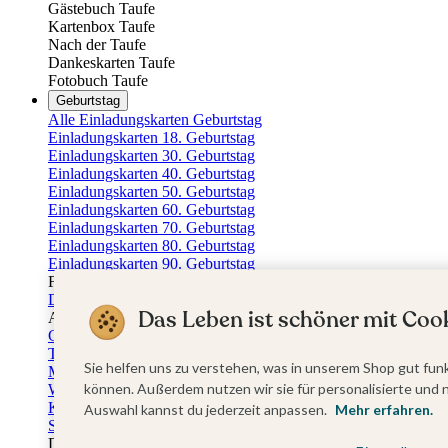
Gästebuch Taufe
Kartenbox Taufe
Nach der Taufe
Dankeskarten Taufe
Fotobuch Taufe
Geburtstag
Alle Einladungskarten Geburtstag
Einladungskarten 18. Geburtstag
Einladungskarten 30. Geburtstag
Einladungskarten 40. Geburtstag
Einladungskarten 50. Geburtstag
Einladungskarten 60. Geburtstag
Einladungskarten 70. Geburtstag
Einladungskarten 80. Geburtstag
Einladungskarten 90. Geburtstag
Für jedes Alter
Doppelgeburtstag Einladungen
Das Leben ist schöner mit Cook
Alle Geburtstagsextras
Gästebücher Geburtstag
Tischkarten Geburtstag
Sie helfen uns zu verstehen, was in unserem Shop gut funk
Menükarten Geburtstag
können. Außerdem nutzen wir sie für personalisierte und 
Weinetiketten Geburtstag
Kartenbox Geburtstag
Auswahl kannst du jederzeit anpassen.
Mehr erfahren.
Save the Date Karten
Dankeskarten Geburtstag