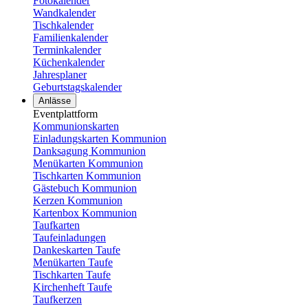
Fotokalender
Wandkalender
Tischkalender
Familienkalender
Terminkalender
Küchenkalender
Jahresplaner
Geburtstagskalender
Anlässe
Eventplattform
Kommunionskarten
Einladungskarten Kommunion
Danksagung Kommunion
Menükarten Kommunion
Tischkarten Kommunion
Gästebuch Kommunion
Kerzen Kommunion
Kartenbox Kommunion
Taufkarten
Taufeinladungen
Dankeskarten Taufe
Menükarten Taufe
Tischkarten Taufe
Kirchenheft Taufe
Taufkerzen