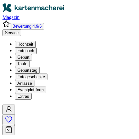
Magazin
Bewertung 4,9/5
Service
Hochzeit
Fotobuch
Geburt
Taufe
Geburtstag
Fotogeschenke
Anlässe
Eventplattform
Extras