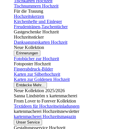
Tischkarten Hochzeit
Tischnummern Hochzeit
Für die Trauung
Hochzeitskerzen
Kirchenhefte und Einleger
Freudentränen-Taschentücher
Gastgeschenke Hochzeit
Hochzeitssticker
Danksagungskarten Hochzeit
Neue Kollektion
Erinnerungen
Fotobücher zur Hochzeit
Fotoposter Hochzeit
Fingerabdruck-Bilder
Karten zur Silberhochzeit
Karten zur Goldenen Hochzeit
Entdecke Mehr...
Neue Kollektion 2025/2026
Sanna Lindström x kartenmacherei
From Lover to Forever Kollektion
Textideen für Hochzeitseinladungen
kartenmacherei Hochzeitsnewsletter
kartenmacherei Hochzeitsmagazin
Unser Service
Gestaltungsservice Hochzeit