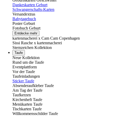
Geburtskarten Geschwister
Dankeskarten Geburt
Schwangerschafts-Karten
Versandextras
Babytagebuch
Poster Geburt
Fotobuch Geburt
Entdecke mehr
kartenmacherei x Cam Cam Copenhagen
Sissi Rasche x kartenmacherei
Sternzeichen Kollektion
Taufe
Neue Kollektion
Rund um die Taufe
Eventplattform
Vor der Taufe
Taufeinladungen
Sticker Taufe
Absenderaufkleber Taufe
Am Tag der Taufe
Taufkerzen
Kirchenheft Taufe
Menükarten Taufe
Tischkarten Taufe
Willkommensschilder Taufe