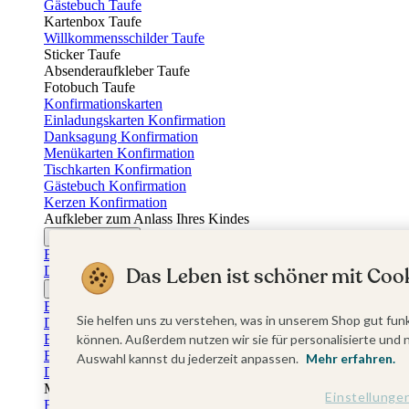
Gästebuch Taufe
Kartenbox Taufe
Willkommensschilder Taufe
Sticker Taufe
Absenderaufkleber Taufe
Fotobuch Taufe
Konfirmationskarten
Einladungskarten Konfirmation
Danksagung Konfirmation
Menükarten Konfirmation
Tischkarten Konfirmation
Gästebuch Konfirmation
Kerzen Konfirmation
Aufkleber zum Anlass Ihres Kindes
Firmungskarten
Einladungskarten Firmung
Das Leben ist schöner mit Cook
Dankeskarten Firmung
Jugendweihekarten
Einladungskarten Jugendweihe
Sie helfen uns zu verstehen, was in unserem Shop gut funk
Dankeskarten Jugendweihe
Einschulungskarten
können. Außerdem nutzen wir sie für personalisierte und 
Einladungskarten Einschulung
Auswahl kannst du jederzeit anpassen.
Mehr erfahren.
Danksagung Einschulung
Muttertag
Einstellunge
Fotogeschenke Muttertag