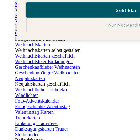
Muttertagskarten
Vatertag
Geht klar
Fotogeschenke Vatertag
Vatertagskarten
Nur Notwendi
Ostern
Osterkarten
Fotogeschenke zu Ostern
Weihnachtskarten
Weihnachtskarten selbst gestalten
Weihnachtskarten geschäftlich
Weihnachtsfeier Einladungen
Geschenkaufkleber Weihnachten
Geschenkanhänger Weihnachten
Neujahrskarten
Neujahrskarten geschäftlich
Weihnachtliche Tischdeko
Windlichter
Foto-Adventskalender
Fotogeschenke Valentinstag
Valentinstag Karten
Trauerkarten
Einladung Trauerfeier
Danksagungskarten Trauer
Sterbebilder