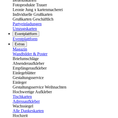
Beileidskarten
Fotoprodukte Trauer
Leonie Jung x kartenmacherei
Individuelle Grußkarten
Grußkarten Geschäftlich
Partyeinladungen
Umzugskarten
Eventplattform
Eventplattform
Extras
Magazin
Wandbilder & Poster
Briefumschläge
Absenderaufkleber
Empfängeraufkleber
Einlegeblätter
Gestaltungsservice
Einleger
Gestaltungsservice Weihnachten
Hochwertige Aufkleber
Tischkarten
Adressaufkleber
Wachssiegel
Alle Dankeskarten
Hochzeit