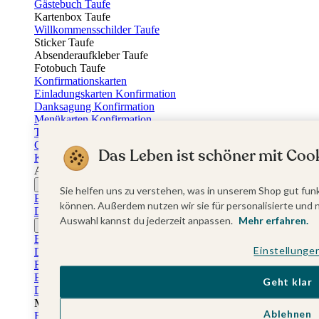
Gästebuch Taufe
Kartenbox Taufe
Willkommensschilder Taufe
Sticker Taufe
Absenderaufkleber Taufe
Fotobuch Taufe
Konfirmationskarten
Einladungskarten Konfirmation
Danksagung Konfirmation
Menükarten Konfirmation
Tischkarten Konfirmation
Gästebuch Konfirmation
Das Leben ist schöner mit Cook
Kerzen Konfirmation
Aufkleber zum Anlass Ihres Kindes
Firmungskarten
Sie helfen uns zu verstehen, was in unserem Shop gut funk
Einladungskarten Firmung
können. Außerdem nutzen wir sie für personalisierte und 
Dankeskarten Firmung
Auswahl kannst du jederzeit anpassen.
Mehr erfahren.
Jugendweihekarten
Einladungskarten Jugendweihe
Einstellunge
Dankeskarten Jugendweihe
Einschulungskarten
Einladungskarten Einschulung
Geht klar
Danksagung Einschulung
Muttertag
Ablehnen
Fotogeschenke Muttertag