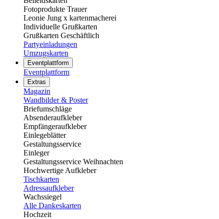
Beileidskarten
Fotoprodukte Trauer
Leonie Jung x kartenmacherei
Individuelle Grußkarten
Grußkarten Geschäftlich
Partyeinladungen
Umzugskarten
Eventplattform
Eventplattform
Extras
Magazin
Wandbilder & Poster
Briefumschläge
Absenderaufkleber
Empfängeraufkleber
Einlegeblätter
Gestaltungsservice
Einleger
Gestaltungsservice Weihnachten
Hochwertige Aufkleber
Tischkarten
Adressaufkleber
Wachssiegel
Alle Dankeskarten
Hochzeit