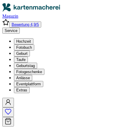
Magazin
Bewertung 4,9/5
Service
Hochzeit
Fotobuch
Geburt
Taufe
Geburtstag
Fotogeschenke
Anlässe
Eventplattform
Extras