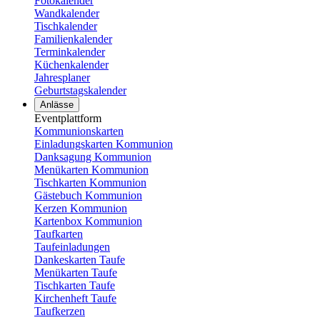
Fotokalender
Wandkalender
Tischkalender
Familienkalender
Terminkalender
Küchenkalender
Jahresplaner
Geburtstagskalender
Anlässe
Eventplattform
Kommunionskarten
Einladungskarten Kommunion
Danksagung Kommunion
Menükarten Kommunion
Tischkarten Kommunion
Gästebuch Kommunion
Kerzen Kommunion
Kartenbox Kommunion
Taufkarten
Taufeinladungen
Dankeskarten Taufe
Menükarten Taufe
Tischkarten Taufe
Kirchenheft Taufe
Taufkerzen