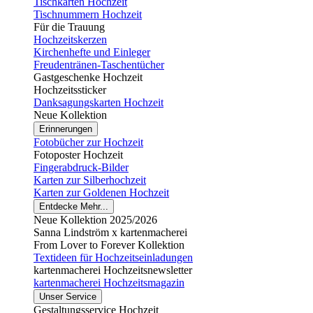
Tischkarten Hochzeit
Tischnummern Hochzeit
Für die Trauung
Hochzeitskerzen
Kirchenhefte und Einleger
Freudentränen-Taschentücher
Gastgeschenke Hochzeit
Hochzeitssticker
Danksagungskarten Hochzeit
Neue Kollektion
Erinnerungen
Fotobücher zur Hochzeit
Fotoposter Hochzeit
Fingerabdruck-Bilder
Karten zur Silberhochzeit
Karten zur Goldenen Hochzeit
Entdecke Mehr...
Neue Kollektion 2025/2026
Sanna Lindström x kartenmacherei
From Lover to Forever Kollektion
Textideen für Hochzeitseinladungen
kartenmacherei Hochzeitsnewsletter
kartenmacherei Hochzeitsmagazin
Unser Service
Gestaltungsservice Hochzeit