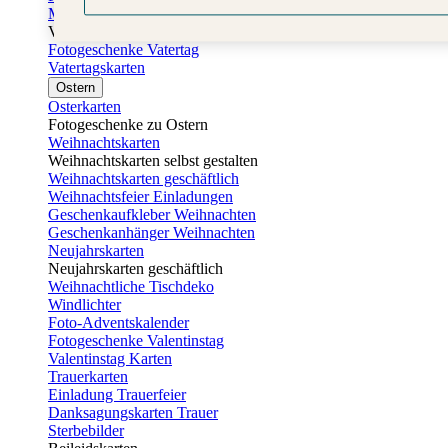
Muttertagskarten
Vatertag
Fotogeschenke Vatertag
Vatertagskarten
Ostern
Osterkarten
Fotogeschenke zu Ostern
Weihnachtskarten
Weihnachtskarten selbst gestalten
Weihnachtskarten geschäftlich
Weihnachtsfeier Einladungen
Geschenkaufkleber Weihnachten
Geschenkanhänger Weihnachten
Neujahrskarten
Neujahrskarten geschäftlich
Weihnachtliche Tischdeko
Windlichter
Foto-Adventskalender
Fotogeschenke Valentinstag
Valentinstag Karten
Trauerkarten
Einladung Trauerfeier
Danksagungskarten Trauer
Sterbebilder