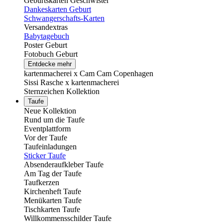
Geburtskarten Geschwister
Dankeskarten Geburt
Schwangerschafts-Karten
Versandextras
Babytagebuch
Poster Geburt
Fotobuch Geburt
Entdecke mehr
kartenmacherei x Cam Cam Copenhagen
Sissi Rasche x kartenmacherei
Sternzeichen Kollektion
Taufe
Neue Kollektion
Rund um die Taufe
Eventplattform
Vor der Taufe
Taufeinladungen
Sticker Taufe
Absenderaufkleber Taufe
Am Tag der Taufe
Taufkerzen
Kirchenheft Taufe
Menükarten Taufe
Tischkarten Taufe
Willkommensschilder Taufe