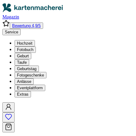
Magazin
Bewertung 4,9/5
Service
Hochzeit
Fotobuch
Geburt
Taufe
Geburtstag
Fotogeschenke
Anlässe
Eventplattform
Extras