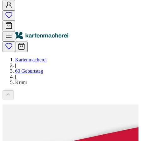
Kartenmacherei
|
60 Geburtstag
|
Krimi