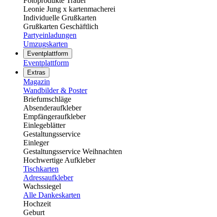
Fotoprodukte Trauer
Leonie Jung x kartenmacherei
Individuelle Grußkarten
Grußkarten Geschäftlich
Partyeinladungen
Umzugskarten
Eventplattform
Eventplattform
Extras
Magazin
Wandbilder & Poster
Briefumschläge
Absenderaufkleber
Empfängeraufkleber
Einlegeblätter
Gestaltungsservice
Einleger
Gestaltungsservice Weihnachten
Hochwertige Aufkleber
Tischkarten
Adressaufkleber
Wachssiegel
Alle Dankeskarten
Hochzeit
Geburt