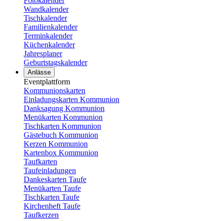
Fotokalender
Wandkalender
Tischkalender
Familienkalender
Terminkalender
Küchenkalender
Jahresplaner
Geburtstagskalender
Anlässe
Eventplattform
Kommunionskarten
Einladungskarten Kommunion
Danksagung Kommunion
Menükarten Kommunion
Tischkarten Kommunion
Gästebuch Kommunion
Kerzen Kommunion
Kartenbox Kommunion
Taufkarten
Taufeinladungen
Dankeskarten Taufe
Menükarten Taufe
Tischkarten Taufe
Kirchenheft Taufe
Taufkerzen