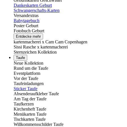
Geburtskarten Geschwister
Dankeskarten Geburt
Schwangerschafts-Karten
Versandextras
Babytagebuch
Poster Geburt
Fotobuch Geburt
Entdecke mehr
kartenmacherei x Cam Cam Copenhagen
Sissi Rasche x kartenmacherei
Sternzeichen Kollektion
Taufe
Neue Kollektion
Rund um die Taufe
Eventplattform
Vor der Taufe
Taufeinladungen
Sticker Taufe
Absenderaufkleber Taufe
Am Tag der Taufe
Taufkerzen
Kirchenheft Taufe
Menükarten Taufe
Tischkarten Taufe
Willkommensschilder Taufe