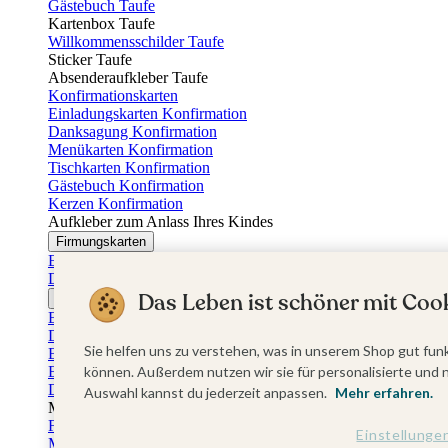
Gästebuch Taufe
Kartenbox Taufe
Willkommensschilder Taufe
Sticker Taufe
Absenderaufkleber Taufe
Konfirmationskarten
Einladungskarten Konfirmation
Danksagung Konfirmation
Menükarten Konfirmation
Tischkarten Konfirmation
Gästebuch Konfirmation
Kerzen Konfirmation
Aufkleber zum Anlass Ihres Kindes
Firmungskarten
Einladungskarten Firmung
Dankeskarten Firmung
Das Leben ist schöner mit Cook
Jugendweihekarten
Einladungskarten Jugendweihe
Dankeskarten Jugendweihe
Sie helfen uns zu verstehen, was in unserem Shop gut funk
Einschulungskarten
Einladungskarten Einschulung
können. Außerdem nutzen wir sie für personalisierte und 
Danksagung Einschulung
Auswahl kannst du jederzeit anpassen.
Mehr erfahren.
Muttertag
Fotogeschenke Muttertag
Einstellunge
Muttertagskarten