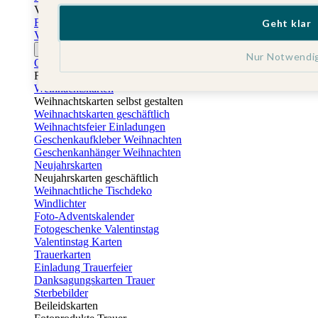
Vatertag
Fotogeschenke Vatertag
Geht klar
Vatertagskarten
Ostern
Nur Notwendi
Osterkarten
Fotogeschenke zu Ostern
Weihnachtskarten
Weihnachtskarten selbst gestalten
Weihnachtskarten geschäftlich
Weihnachtsfeier Einladungen
Geschenkaufkleber Weihnachten
Geschenkanhänger Weihnachten
Neujahrskarten
Neujahrskarten geschäftlich
Weihnachtliche Tischdeko
Windlichter
Foto-Adventskalender
Fotogeschenke Valentinstag
Valentinstag Karten
Trauerkarten
Einladung Trauerfeier
Danksagungskarten Trauer
Sterbebilder
Beileidskarten