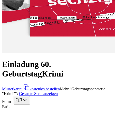
Einladung 60.
Geburtstag
Krimi
Musterkarte:
kostenlos bestellen
Mehr
"
Geburtstagspapeterie
"Krimi"
":
Gesamte Serie anzeigen
Format
Farbe