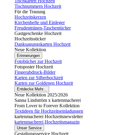
Tischkarten Hochzeit
Tischnummern Hochzeit
Für die Trauung
Hochzeitskerzen
Kirchenhefte und Einleger
Freudentränen-Taschentücher
Gastgeschenke Hochzeit
Hochzeitssticker
Danksagungskarten Hochzeit
Neue Kollektion
Erinnerungen
Fotobücher zur Hochzeit
Fotoposter Hochzeit
Fingerabdruck-Bilder
Karten zur Silberhochzeit
Karten zur Goldenen Hochzeit
Entdecke Mehr...
Neue Kollektion 2025/2026
Sanna Lindström x kartenmacherei
From Lover to Forever Kollektion
Textideen für Hochzeitseinladungen
kartenmacherei Hochzeitsnewsletter
kartenmacherei Hochzeitsmagazin
Unser Service
Gestaltungsservice Hochzeit