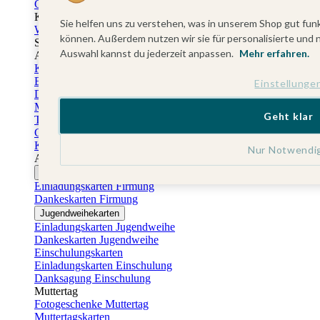
Gästebuch Taufe
Kartenbox Taufe
Sie helfen uns zu verstehen, was in unserem Shop gut funk
Willkommensschilder Taufe
können. Außerdem nutzen wir sie für personalisierte und 
Sticker Taufe
Auswahl kannst du jederzeit anpassen.
Mehr erfahren.
Absenderaufkleber Taufe
Konfirmationskarten
Einladungskarten Konfirmation
Einstellunge
Danksagung Konfirmation
Menükarten Konfirmation
Geht klar
Tischkarten Konfirmation
Gästebuch Konfirmation
Kerzen Konfirmation
Nur Notwendi
Aufkleber zum Anlass Ihres Kindes
Firmungskarten
Einladungskarten Firmung
Dankeskarten Firmung
Jugendweihekarten
Einladungskarten Jugendweihe
Dankeskarten Jugendweihe
Einschulungskarten
Einladungskarten Einschulung
Danksagung Einschulung
Muttertag
Fotogeschenke Muttertag
Muttertagskarten