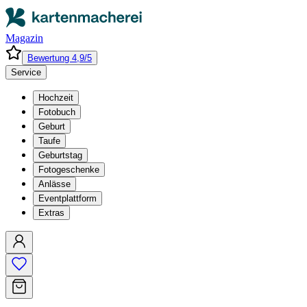
Magazin
Bewertung 4,9/5
Service
Hochzeit
Fotobuch
Geburt
Taufe
Geburtstag
Fotogeschenke
Anlässe
Eventplattform
Extras