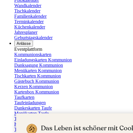
Fotokalender
Wandkalender
Tischkalender
Familienkalender
Terminkalender
Küchenkalender
Jahresplaner
Geburtstagskalender
Anlässe
Eventplattform
Kommunionskarten
Einladungskarten Kommunion
Danksagung Kommunion
Menükarten Kommunion
Tischkarten Kommunion
Gästebuch Kommunion
Kerzen Kommunion
Kartenbox Kommunion
Taufkarten
Taufeinladungen
Dankeskarten Taufe
Menükarten Taufe
Tischkarten Taufe
Kirchenheft Taufe
Das Leben ist schöner mit Cook
Taufkerzen