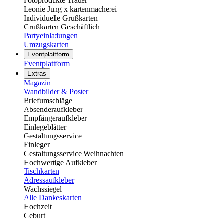
Fotoprodukte Trauer
Leonie Jung x kartenmacherei
Individuelle Grußkarten
Grußkarten Geschäftlich
Partyeinladungen
Umzugskarten
Eventplattform
Eventplattform
Extras
Magazin
Wandbilder & Poster
Briefumschläge
Absenderaufkleber
Empfängeraufkleber
Einlegeblätter
Gestaltungsservice
Einleger
Gestaltungsservice Weihnachten
Hochwertige Aufkleber
Tischkarten
Adressaufkleber
Wachssiegel
Alle Dankeskarten
Hochzeit
Geburt