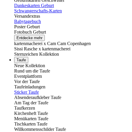
Geburtskarten Geschwister
Dankeskarten Geburt
Schwangerschafts-Karten
Versandextras
Babytagebuch
Poster Geburt
Fotobuch Geburt
Entdecke mehr
kartenmacherei x Cam Cam Copenhagen
Sissi Rasche x kartenmacherei
Sternzeichen Kollektion
Taufe
Neue Kollektion
Rund um die Taufe
Eventplattform
Vor der Taufe
Taufeinladungen
Sticker Taufe
Absenderaufkleber Taufe
Am Tag der Taufe
Taufkerzen
Kirchenheft Taufe
Menükarten Taufe
Tischkarten Taufe
Willkommensschilder Taufe