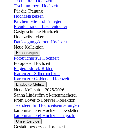
Tischkarten Hochzeit
Tischnummern Hochzeit
Für die Trauung
Hochzeitskerzen
Kirchenhefte und Einleger
Freudentränen-Taschentücher
Gastgeschenke Hochzeit
Hochzeitssticker
Danksagungskarten Hochzeit
Neue Kollektion
Erinnerungen
Fotobücher zur Hochzeit
Fotoposter Hochzeit
Fingerabdruck-Bilder
Karten zur Silberhochzeit
Karten zur Goldenen Hochzeit
Entdecke Mehr...
Neue Kollektion 2025/2026
Sanna Lindström x kartenmacherei
From Lover to Forever Kollektion
Textideen für Hochzeitseinladungen
kartenmacherei Hochzeitsnewsletter
kartenmacherei Hochzeitsmagazin
Unser Service
Gestaltungsservice Hochzeit