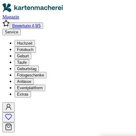
Magazin
Bewertung 4,9/5
Service
Hochzeit
Fotobuch
Geburt
Taufe
Geburtstag
Fotogeschenke
Anlässe
Eventplattform
Extras