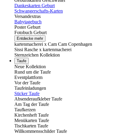
Geburtskarten Geschwister
Dankeskarten Geburt
Schwangerschafts-Karten
Versandextras
Babytagebuch
Poster Geburt
Fotobuch Geburt
Entdecke mehr
kartenmacherei x Cam Cam Copenhagen
Sissi Rasche x kartenmacherei
Sternzeichen Kollektion
Taufe
Neue Kollektion
Rund um die Taufe
Eventplattform
Vor der Taufe
Taufeinladungen
Sticker Taufe
Absenderaufkleber Taufe
Am Tag der Taufe
Taufkerzen
Kirchenheft Taufe
Menükarten Taufe
Tischkarten Taufe
Willkommensschilder Taufe