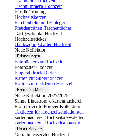
Tischkarten Hochzeit
Tischnummern Hochzeit
Für die Trauung
Hochzeitskerzen
Kirchenhefte und Einleger
Freudentränen-Taschentücher
Gastgeschenke Hochzeit
Hochzeitssticker
Danksagungskarten Hochzeit
Neue Kollektion
Erinnerungen
Fotobücher zur Hochzeit
Fotoposter Hochzeit
Fingerabdruck-Bilder
Karten zur Silberhochzeit
Karten zur Goldenen Hochzeit
Entdecke Mehr...
Neue Kollektion 2025/2026
Sanna Lindström x kartenmacherei
From Lover to Forever Kollektion
Textideen für Hochzeitseinladungen
kartenmacherei Hochzeitsnewsletter
kartenmacherei Hochzeitsmagazin
Unser Service
Gestaltungsservice Hochzeit