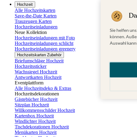
Hochzeit
Alle Hochzeitskarten
Da
Save-the-Date Karten
Trauzeugen Karten
Hochzeitseinladungen
Sie helfen uns
Neue Kollektion
können. Außer
Hochzeitseinladungen mit Foto
Auswahl kanns
Hochzeitseinladungen schlicht
Hochzeitseinladungen greenery
Hochzeitskarten Zubehör
Briefumschläge Hochzeit
Hochzeitssticker
Wachssiegel Hochzeit
Antwortkarten Hochzeit
Eventplattform
Alle Hochzeitsdeko & Extras
Hochzeitsdekorationen
Gästebücher Hochzeit
Sitzplan Hochzeit
Willkommensschilder Hochzeit
Kartenbox Hochzeit
Windlichter Hochzeit
Tischdekorationen Hochzeit
Menükarten Hochzeit