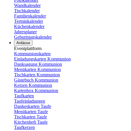
Fotokalender
Wandkalender
Tischkalender
Familienkalender
Terminkalender
Küchenkalender
Jahresplaner
Geburtstagskalender
Anlässe
Eventplattform
Kommunionskarten
Einladungskarten Kommunion
Danksagung Kommunion
Menükarten Kommunion
Tischkarten Kommunion
Gästebuch Kommunion
Kerzen Kommunion
Kartenbox Kommunion
Taufkarten
Taufeinladungen
Dankeskarten Taufe
Menükarten Taufe
Tischkarten Taufe
Kirchenheft Taufe
Taufkerzen