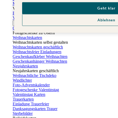
Muttertagskarten
Geht klar
Vatertag
Fotogeschenke Vatertag
Vatertagskarten
Ablehnen
Ostern
Osterkarten
Fotogeschenke zu Ostern
Weihnachtskarten
Weihnachtskarten selbst gestalten
Weihnachtskarten geschäftlich
Weihnachtsfeier Einladungen
Geschenkaufkleber Weihnachten
Geschenkanhänger Weihnachten
Neujahrskarten
Neujahrskarten geschäftlich
Weihnachtliche Tischdeko
Windlichter
Foto-Adventskalender
Fotogeschenke Valentinstag
Valentinstag Karten
Trauerkarten
Einladung Trauerfeier
Danksagungskarten Trauer
Sterbebilder