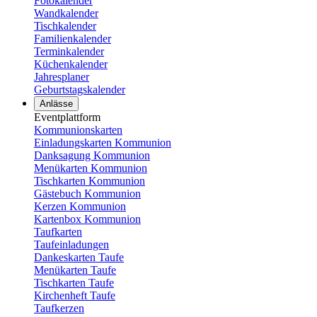
Fotokalender
Wandkalender
Tischkalender
Familienkalender
Terminkalender
Küchenkalender
Jahresplaner
Geburtstagskalender
Anlässe
Eventplattform
Kommunionskarten
Einladungskarten Kommunion
Danksagung Kommunion
Menükarten Kommunion
Tischkarten Kommunion
Gästebuch Kommunion
Kerzen Kommunion
Kartenbox Kommunion
Taufkarten
Taufeinladungen
Dankeskarten Taufe
Menükarten Taufe
Tischkarten Taufe
Kirchenheft Taufe
Taufkerzen