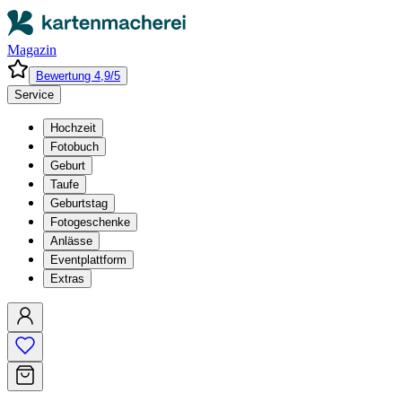
Magazin
Bewertung 4,9/5
Service
Hochzeit
Fotobuch
Geburt
Taufe
Geburtstag
Fotogeschenke
Anlässe
Eventplattform
Extras