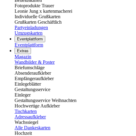
Beileidskarten
Fotoprodukte Trauer
Leonie Jung x kartenmacherei
Individuelle Grußkarten
Grußkarten Geschäftlich
Partyeinladungen
Umzugskarten
Eventplattform
Eventplattform
Extras
Magazin
Wandbilder & Poster
Briefumschläge
Absenderaufkleber
Empfängeraufkleber
Einlegeblätter
Gestaltungsservice
Einleger
Gestaltungsservice Weihnachten
Hochwertige Aufkleber
Tischkarten
Adressaufkleber
Wachssiegel
Alle Dankeskarten
Hochzeit