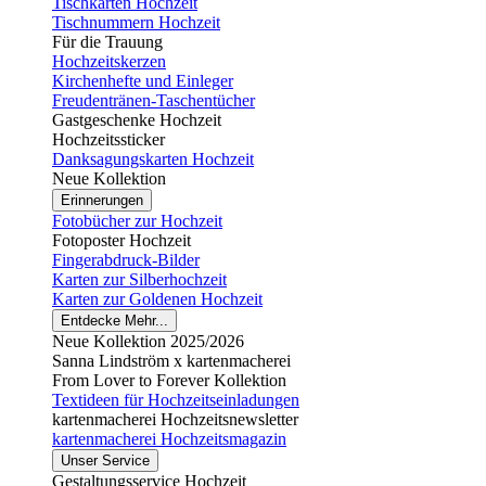
Tischkarten Hochzeit
Tischnummern Hochzeit
Für die Trauung
Hochzeitskerzen
Kirchenhefte und Einleger
Freudentränen-Taschentücher
Gastgeschenke Hochzeit
Hochzeitssticker
Danksagungskarten Hochzeit
Neue Kollektion
Erinnerungen
Fotobücher zur Hochzeit
Fotoposter Hochzeit
Fingerabdruck-Bilder
Karten zur Silberhochzeit
Karten zur Goldenen Hochzeit
Entdecke Mehr...
Neue Kollektion 2025/2026
Sanna Lindström x kartenmacherei
From Lover to Forever Kollektion
Textideen für Hochzeitseinladungen
kartenmacherei Hochzeitsnewsletter
kartenmacherei Hochzeitsmagazin
Unser Service
Gestaltungsservice Hochzeit