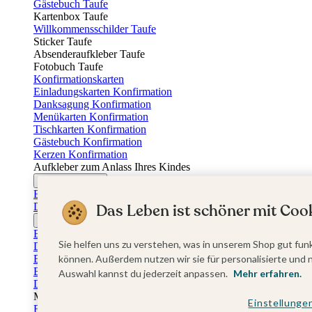
Gästebuch Taufe
Kartenbox Taufe
Willkommensschilder Taufe
Sticker Taufe
Absenderaufkleber Taufe
Fotobuch Taufe
Konfirmationskarten
Einladungskarten Konfirmation
Danksagung Konfirmation
Menükarten Konfirmation
Tischkarten Konfirmation
Gästebuch Konfirmation
Kerzen Konfirmation
Aufkleber zum Anlass Ihres Kindes
Firmungskarten
Einladungskarten Firmung
Dankeskarten Firmung
Das Leben ist schöner mit Cook
Jugendweihekarten
Einladungskarten Jugendweihe
Sie helfen uns zu verstehen, was in unserem Shop gut funk
Dankeskarten Jugendweihe
Einschulungskarten
können. Außerdem nutzen wir sie für personalisierte und 
Einladungskarten Einschulung
Auswahl kannst du jederzeit anpassen.
Mehr erfahren.
Danksagung Einschulung
Muttertag
Einstellunge
Fotogeschenke Muttertag