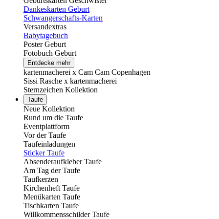
Geburtskarten Geschwister
Dankeskarten Geburt
Schwangerschafts-Karten
Versandextras
Babytagebuch
Poster Geburt
Fotobuch Geburt
Entdecke mehr
kartenmacherei x Cam Cam Copenhagen
Sissi Rasche x kartenmacherei
Sternzeichen Kollektion
Taufe
Neue Kollektion
Rund um die Taufe
Eventplattform
Vor der Taufe
Taufeinladungen
Sticker Taufe
Absenderaufkleber Taufe
Am Tag der Taufe
Taufkerzen
Kirchenheft Taufe
Menükarten Taufe
Tischkarten Taufe
Willkommensschilder Taufe