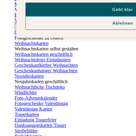
Muttertagskarten
Geht klar
Vatertag
Fotogeschenke Vatertag
Vatertagskarten
Ablehnen
Ostern
Osterkarten
Fotogeschenke zu Ostern
Weihnachtskarten
Weihnachtskarten selbst gestalten
Weihnachtskarten geschäftlich
Weihnachtsfeier Einladungen
Geschenkaufkleber Weihnachten
Geschenkanhänger Weihnachten
Neujahrskarten
Neujahrskarten geschäftlich
Weihnachtliche Tischdeko
Windlichter
Foto-Adventskalender
Fotogeschenke Valentinstag
Valentinstag Karten
Trauerkarten
Einladung Trauerfeier
Danksagungskarten Trauer
Sterbebilder