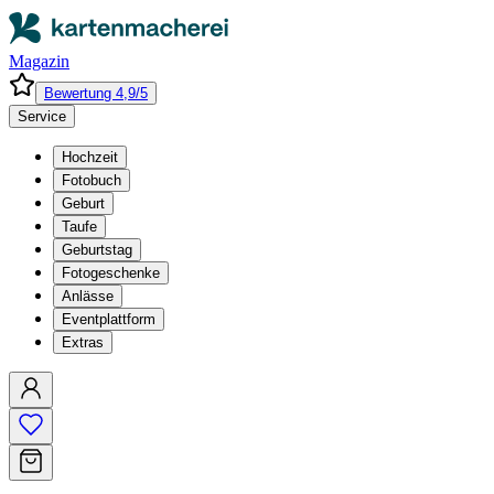
Magazin
Bewertung 4,9/5
Service
Hochzeit
Fotobuch
Geburt
Taufe
Geburtstag
Fotogeschenke
Anlässe
Eventplattform
Extras