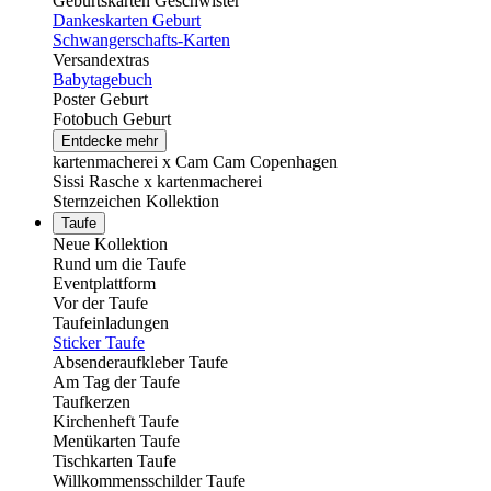
Geburtskarten Geschwister
Dankeskarten Geburt
Schwangerschafts-Karten
Versandextras
Babytagebuch
Poster Geburt
Fotobuch Geburt
Entdecke mehr
kartenmacherei x Cam Cam Copenhagen
Sissi Rasche x kartenmacherei
Sternzeichen Kollektion
Taufe
Neue Kollektion
Rund um die Taufe
Eventplattform
Vor der Taufe
Taufeinladungen
Sticker Taufe
Absenderaufkleber Taufe
Am Tag der Taufe
Taufkerzen
Kirchenheft Taufe
Menükarten Taufe
Tischkarten Taufe
Willkommensschilder Taufe