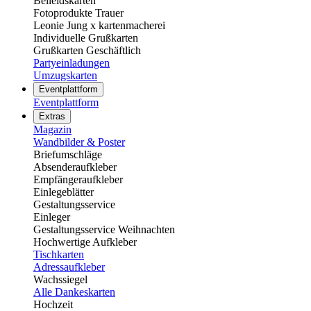
Beileidskarten
Fotoprodukte Trauer
Leonie Jung x kartenmacherei
Individuelle Grußkarten
Grußkarten Geschäftlich
Partyeinladungen
Umzugskarten
Eventplattform
Eventplattform
Extras
Magazin
Wandbilder & Poster
Briefumschläge
Absenderaufkleber
Empfängeraufkleber
Einlegeblätter
Gestaltungsservice
Einleger
Gestaltungsservice Weihnachten
Hochwertige Aufkleber
Tischkarten
Adressaufkleber
Wachssiegel
Alle Dankeskarten
Hochzeit