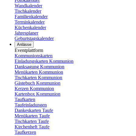
Fotokalender
Wandkalender
Tischkalender
Familienkalender
Terminkalender
Küchenkalender
Jahresplaner
Geburtstagskalender
Anlässe
Eventplattform
Kommunionskarten
Einladungskarten Kommunion
Danksagung Kommunion
Menükarten Kommunion
Tischkarten Kommunion
Gästebuch Kommunion
Kerzen Kommunion
Kartenbox Kommunion
Taufkarten
Taufeinladungen
Dankeskarten Taufe
Menükarten Taufe
Tischkarten Taufe
Kirchenheft Taufe
Taufkerzen