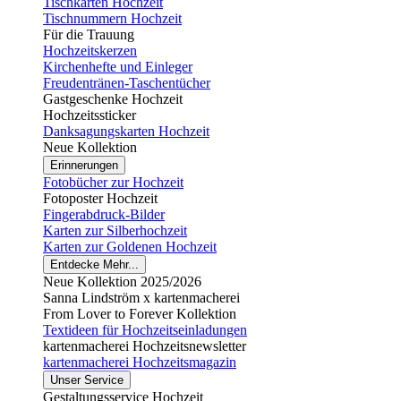
Tischkarten Hochzeit
Tischnummern Hochzeit
Für die Trauung
Hochzeitskerzen
Kirchenhefte und Einleger
Freudentränen-Taschentücher
Gastgeschenke Hochzeit
Hochzeitssticker
Danksagungskarten Hochzeit
Neue Kollektion
Erinnerungen
Fotobücher zur Hochzeit
Fotoposter Hochzeit
Fingerabdruck-Bilder
Karten zur Silberhochzeit
Karten zur Goldenen Hochzeit
Entdecke Mehr...
Neue Kollektion 2025/2026
Sanna Lindström x kartenmacherei
From Lover to Forever Kollektion
Textideen für Hochzeitseinladungen
kartenmacherei Hochzeitsnewsletter
kartenmacherei Hochzeitsmagazin
Unser Service
Gestaltungsservice Hochzeit