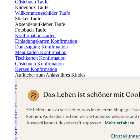
Gästebuch Taufe
Kartenbox Taufe
Willkommensschilder Taufe
Sticker Taufe
Absenderaufkleber Taufe
Fotobuch Taufe
Konfirmationskarten
Einladungskarten Konfirmation
Danksagung Konfirmation
Menükarten Konfirmation
Tischkarten Konfirmation
Gästebuch Konfirmation
Kerzen Konfirmation
Aufkleber zum Anlass Ihres Kindes
Firmungskarten
Einladungskarten Firmung
Dankeskarten Firmung
Das Leben ist schöner mit Cook
Jugendweihekarten
Einladungskarten Jugendweihe
Sie helfen uns zu verstehen, was in unserem Shop gut funk
Dankeskarten Jugendweihe
Einschulungskarten
können. Außerdem nutzen wir sie für personalisierte und 
Einladungskarten Einschulung
Auswahl kannst du jederzeit anpassen.
Mehr erfahren.
Danksagung Einschulung
Muttertag
Einstellunge
Fotogeschenke Muttertag