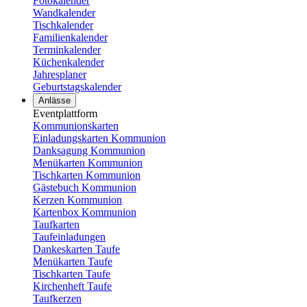
Fotokalender
Wandkalender
Tischkalender
Familienkalender
Terminkalender
Küchenkalender
Jahresplaner
Geburtstagskalender
Anlässe
Eventplattform
Kommunionskarten
Einladungskarten Kommunion
Danksagung Kommunion
Menükarten Kommunion
Tischkarten Kommunion
Gästebuch Kommunion
Kerzen Kommunion
Kartenbox Kommunion
Taufkarten
Taufeinladungen
Dankeskarten Taufe
Menükarten Taufe
Tischkarten Taufe
Kirchenheft Taufe
Taufkerzen