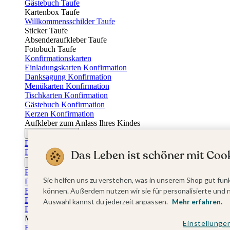
Gästebuch Taufe
Kartenbox Taufe
Willkommensschilder Taufe
Sticker Taufe
Absenderaufkleber Taufe
Fotobuch Taufe
Konfirmationskarten
Einladungskarten Konfirmation
Danksagung Konfirmation
Menükarten Konfirmation
Tischkarten Konfirmation
Gästebuch Konfirmation
Kerzen Konfirmation
Aufkleber zum Anlass Ihres Kindes
Firmungskarten
Einladungskarten Firmung
Dankeskarten Firmung
Das Leben ist schöner mit Cook
Jugendweihekarten
Einladungskarten Jugendweihe
Sie helfen uns zu verstehen, was in unserem Shop gut funk
Dankeskarten Jugendweihe
Einschulungskarten
können. Außerdem nutzen wir sie für personalisierte und 
Einladungskarten Einschulung
Auswahl kannst du jederzeit anpassen.
Mehr erfahren.
Danksagung Einschulung
Muttertag
Einstellunge
Fotogeschenke Muttertag