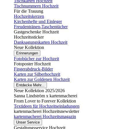
Tischkarten Hochzeit
Tischnummern Hochzeit
Für die Trauung
Hochzeitskerzen
Kirchenhefte und Einleger
Freudentränen-Taschentücher
Gastgeschenke Hochzeit
Hochzeitssticker
Danksagungskarten Hochzeit
Neue Kollektion
Erinnerungen
Fotobücher zur Hochzeit
Fotoposter Hochzeit
Fingerabdruck-Bilder
Karten zur Silberhochzeit
Karten zur Goldenen Hochzeit
Entdecke Mehr...
Neue Kollektion 2025/2026
Sanna Lindström x kartenmacherei
From Lover to Forever Kollektion
Textideen für Hochzeitseinladungen
kartenmacherei Hochzeitsnewsletter
kartenmacherei Hochzeitsmagazin
Unser Service
Gestaltungsservice Hochzeit