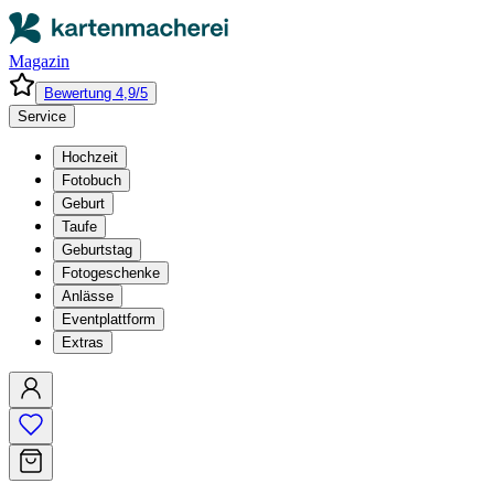
Magazin
Bewertung 4,9/5
Service
Hochzeit
Fotobuch
Geburt
Taufe
Geburtstag
Fotogeschenke
Anlässe
Eventplattform
Extras