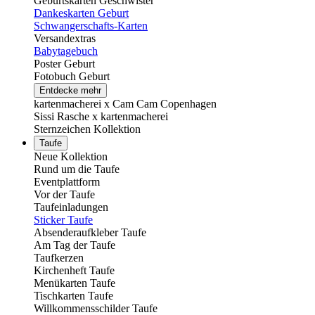
Geburtskarten Geschwister
Dankeskarten Geburt
Schwangerschafts-Karten
Versandextras
Babytagebuch
Poster Geburt
Fotobuch Geburt
Entdecke mehr
kartenmacherei x Cam Cam Copenhagen
Sissi Rasche x kartenmacherei
Sternzeichen Kollektion
Taufe
Neue Kollektion
Rund um die Taufe
Eventplattform
Vor der Taufe
Taufeinladungen
Sticker Taufe
Absenderaufkleber Taufe
Am Tag der Taufe
Taufkerzen
Kirchenheft Taufe
Menükarten Taufe
Tischkarten Taufe
Willkommensschilder Taufe