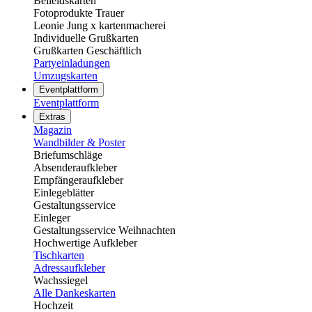
Beileidskarten
Fotoprodukte Trauer
Leonie Jung x kartenmacherei
Individuelle Grußkarten
Grußkarten Geschäftlich
Partyeinladungen
Umzugskarten
Eventplattform
Eventplattform
Extras
Magazin
Wandbilder & Poster
Briefumschläge
Absenderaufkleber
Empfängeraufkleber
Einlegeblätter
Gestaltungsservice
Einleger
Gestaltungsservice Weihnachten
Hochwertige Aufkleber
Tischkarten
Adressaufkleber
Wachssiegel
Alle Dankeskarten
Hochzeit