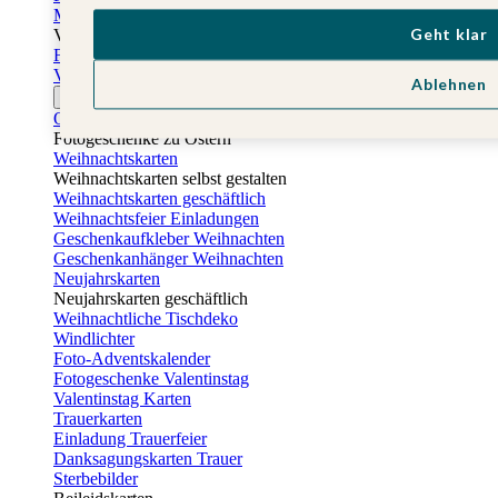
Muttertagskarten
Geht klar
Vatertag
Fotogeschenke Vatertag
Vatertagskarten
Ablehnen
Ostern
Osterkarten
Fotogeschenke zu Ostern
Weihnachtskarten
Weihnachtskarten selbst gestalten
Weihnachtskarten geschäftlich
Weihnachtsfeier Einladungen
Geschenkaufkleber Weihnachten
Geschenkanhänger Weihnachten
Neujahrskarten
Neujahrskarten geschäftlich
Weihnachtliche Tischdeko
Windlichter
Foto-Adventskalender
Fotogeschenke Valentinstag
Valentinstag Karten
Trauerkarten
Einladung Trauerfeier
Danksagungskarten Trauer
Sterbebilder