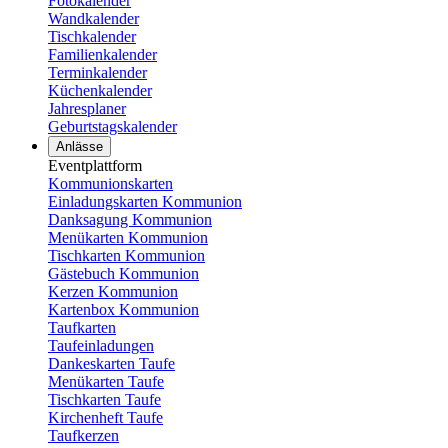
Fotokalender
Wandkalender
Tischkalender
Familienkalender
Terminkalender
Küchenkalender
Jahresplaner
Geburtstagskalender
Anlässe
Eventplattform
Kommunionskarten
Einladungskarten Kommunion
Danksagung Kommunion
Menükarten Kommunion
Tischkarten Kommunion
Gästebuch Kommunion
Kerzen Kommunion
Kartenbox Kommunion
Taufkarten
Taufeinladungen
Dankeskarten Taufe
Menükarten Taufe
Tischkarten Taufe
Kirchenheft Taufe
Taufkerzen