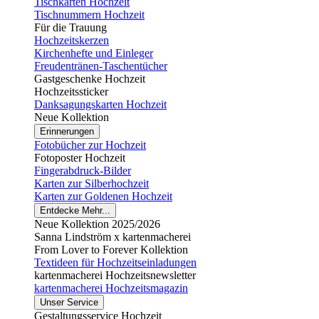
Tischkarten Hochzeit
Tischnummern Hochzeit
Für die Trauung
Hochzeitskerzen
Kirchenhefte und Einleger
Freudentränen-Taschentücher
Gastgeschenke Hochzeit
Hochzeitssticker
Danksagungskarten Hochzeit
Neue Kollektion
Erinnerungen
Fotobücher zur Hochzeit
Fotoposter Hochzeit
Fingerabdruck-Bilder
Karten zur Silberhochzeit
Karten zur Goldenen Hochzeit
Entdecke Mehr...
Neue Kollektion 2025/2026
Sanna Lindström x kartenmacherei
From Lover to Forever Kollektion
Textideen für Hochzeitseinladungen
kartenmacherei Hochzeitsnewsletter
kartenmacherei Hochzeitsmagazin
Unser Service
Gestaltungsservice Hochzeit