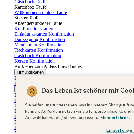
Gästebuch Taufe
Kartenbox Taufe
Willkommensschilder Taufe
Sticker Taufe
Absenderaufkleber Taufe
Konfirmationskarten
Einladungskarten Konfirmation
Danksagung Konfirmation
Menükarten Konfirmation
Tischkarten Konfirmation
Gästebuch Konfirmation
Kerzen Konfirmation
Aufkleber zum Anlass Ihres Kindes
Firmungskarten
Einladungskarten Firmung
Dankeskarten Firmung
Das Leben ist schöner mit Cook
Jugendweihekarten
Einladungskarten Jugendweihe
Dankeskarten Jugendweihe
Sie helfen uns zu verstehen, was in unserem Shop gut funk
Einschulungskarten
Einladungskarten Einschulung
können. Außerdem nutzen wir sie für personalisierte und 
Danksagung Einschulung
Auswahl kannst du jederzeit anpassen.
Mehr erfahren.
Muttertag
Fotogeschenke Muttertag
Einstellunge
Muttertagskarten