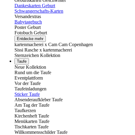
Geburtskarten Geschwister
Dankeskarten Geburt
Schwangerschafts-Karten
Versandextras
Babytagebuch
Poster Geburt
Fotobuch Geburt
Entdecke mehr
kartenmacherei x Cam Cam Copenhagen
Sissi Rasche x kartenmacherei
Sternzeichen Kollektion
Taufe
Neue Kollektion
Rund um die Taufe
Eventplattform
Vor der Taufe
Taufeinladungen
Sticker Taufe
Absenderaufkleber Taufe
Am Tag der Taufe
Taufkerzen
Kirchenheft Taufe
Menükarten Taufe
Tischkarten Taufe
Willkommensschilder Taufe