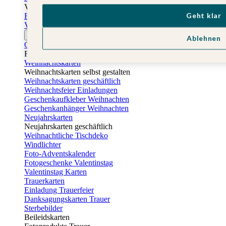
Vatertag
Geht klar
Fotogeschenke Vatertag
Vatertagskarten
Ostern
Ablehnen
Osterkarten
Fotogeschenke zu Ostern
Weihnachtskarten
Weihnachtskarten selbst gestalten
Weihnachtskarten geschäftlich
Weihnachtsfeier Einladungen
Geschenkaufkleber Weihnachten
Geschenkanhänger Weihnachten
Neujahrskarten
Neujahrskarten geschäftlich
Weihnachtliche Tischdeko
Windlichter
Foto-Adventskalender
Fotogeschenke Valentinstag
Valentinstag Karten
Trauerkarten
Einladung Trauerfeier
Danksagungskarten Trauer
Sterbebilder
Beileidskarten