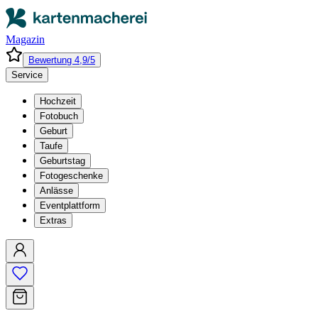
Magazin
Bewertung 4,9/5
Service
Hochzeit
Fotobuch
Geburt
Taufe
Geburtstag
Fotogeschenke
Anlässe
Eventplattform
Extras