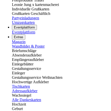
Fotoprodukte Trauer
Leonie Jung x kartenmacherei
Individuelle Grußkarten
Grußkarten Geschäftlich
Partyeinladungen
Umzugskarten
Eventplattform
Eventplattform
Extras
Magazin
Wandbilder & Poster
Briefumschläge
Absenderaufkleber
Empfängeraufkleber
Einlegeblätter
Gestaltungsservice
Einleger
Gestaltungsservice Weihnachten
Hochwertige Aufkleber
Tischkarten
Adressaufkleber
Wachssiegel
Alle Dankeskarten
Hochzeit
Geburt