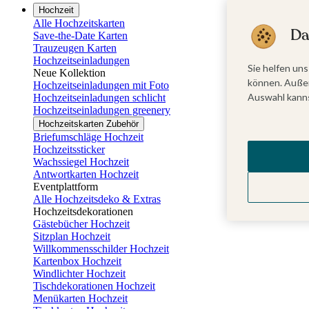
Hochzeit
Alle Hochzeitskarten
Da
Save-the-Date Karten
Trauzeugen Karten
Hochzeitseinladungen
Sie helfen uns
Neue Kollektion
können. Außer
Hochzeitseinladungen mit Foto
Auswahl kanns
Hochzeitseinladungen schlicht
Hochzeitseinladungen greenery
Hochzeitskarten Zubehör
Briefumschläge Hochzeit
Hochzeitssticker
Wachssiegel Hochzeit
Antwortkarten Hochzeit
Eventplattform
Alle Hochzeitsdeko & Extras
Hochzeitsdekorationen
Gästebücher Hochzeit
Sitzplan Hochzeit
Willkommensschilder Hochzeit
Kartenbox Hochzeit
Windlichter Hochzeit
Tischdekorationen Hochzeit
Menükarten Hochzeit