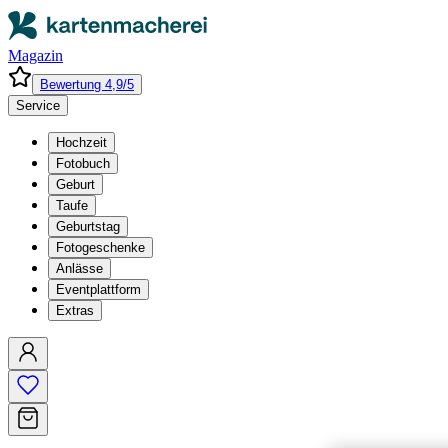
Magazin
Bewertung 4,9/5
Service
Hochzeit
Fotobuch
Geburt
Taufe
Geburtstag
Fotogeschenke
Anlässe
Eventplattform
Extras