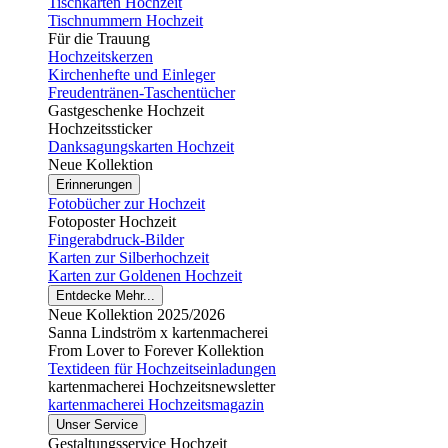
Tischkarten Hochzeit
Tischnummern Hochzeit
Für die Trauung
Hochzeitskerzen
Kirchenhefte und Einleger
Freudentränen-Taschentücher
Gastgeschenke Hochzeit
Hochzeitssticker
Danksagungskarten Hochzeit
Neue Kollektion
Erinnerungen
Fotobücher zur Hochzeit
Fotoposter Hochzeit
Fingerabdruck-Bilder
Karten zur Silberhochzeit
Karten zur Goldenen Hochzeit
Entdecke Mehr...
Neue Kollektion 2025/2026
Sanna Lindström x kartenmacherei
From Lover to Forever Kollektion
Textideen für Hochzeitseinladungen
kartenmacherei Hochzeitsnewsletter
kartenmacherei Hochzeitsmagazin
Unser Service
Gestaltungsservice Hochzeit