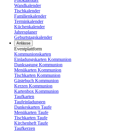
Fotokalender
Wandkalender
Tischkalender
Familienkalender
Terminkalender
Küchenkalender
Jahresplaner
Geburtstagskalender
Anlässe
Eventplattform
Kommunionskarten
Einladungskarten Kommunion
Danksagung Kommunion
Menükarten Kommunion
Tischkarten Kommunion
Gästebuch Kommunion
Kerzen Kommunion
Kartenbox Kommunion
Taufkarten
Taufeinladungen
Dankeskarten Taufe
Menükarten Taufe
Tischkarten Taufe
Kirchenheft Taufe
Taufkerzen