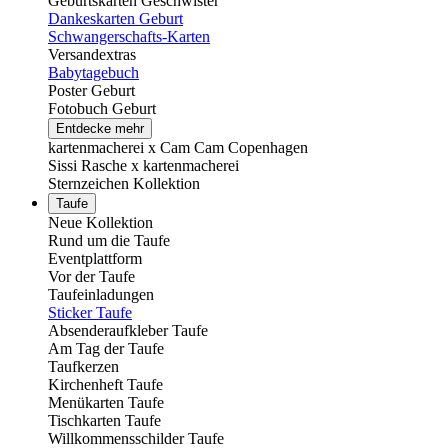
Geburtskarten Geschwister
Dankeskarten Geburt
Schwangerschafts-Karten
Versandextras
Babytagebuch
Poster Geburt
Fotobuch Geburt
Entdecke mehr
kartenmacherei x Cam Cam Copenhagen
Sissi Rasche x kartenmacherei
Sternzeichen Kollektion
Taufe
Neue Kollektion
Rund um die Taufe
Eventplattform
Vor der Taufe
Taufeinladungen
Sticker Taufe
Absenderaufkleber Taufe
Am Tag der Taufe
Taufkerzen
Kirchenheft Taufe
Menükarten Taufe
Tischkarten Taufe
Willkommensschilder Taufe