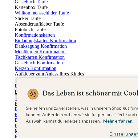
Gästebuch Taufe
Kartenbox Taufe
Willkommensschilder Taufe
Sticker Taufe
Absenderaufkleber Taufe
Fotobuch Taufe
Konfirmationskarten
Einladungskarten Konfirmation
Danksagung Konfirmation
Menükarten Konfirmation
Tischkarten Konfirmation
Gästebuch Konfirmation
Kerzen Konfirmation
Aufkleber zum Anlass Ihres Kindes
Firmungskarten
Einladungskarten Firmung
Dankeskarten Firmung
Das Leben ist schöner mit Cook
Jugendweihekarten
Einladungskarten Jugendweihe
Sie helfen uns zu verstehen, was in unserem Shop gut funk
Dankeskarten Jugendweihe
Einschulungskarten
können. Außerdem nutzen wir sie für personalisierte und 
Einladungskarten Einschulung
Auswahl kannst du jederzeit anpassen.
Mehr erfahren.
Danksagung Einschulung
Muttertag
Einstellunge
Fotogeschenke Muttertag