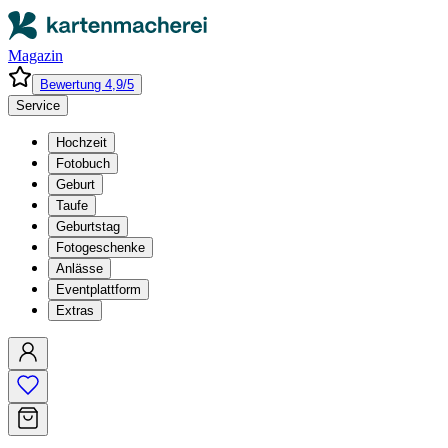
Magazin
Bewertung 4,9/5
Service
Hochzeit
Fotobuch
Geburt
Taufe
Geburtstag
Fotogeschenke
Anlässe
Eventplattform
Extras