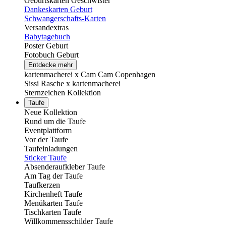
Geburtskarten Geschwister
Dankeskarten Geburt
Schwangerschafts-Karten
Versandextras
Babytagebuch
Poster Geburt
Fotobuch Geburt
Entdecke mehr
kartenmacherei x Cam Cam Copenhagen
Sissi Rasche x kartenmacherei
Sternzeichen Kollektion
Taufe
Neue Kollektion
Rund um die Taufe
Eventplattform
Vor der Taufe
Taufeinladungen
Sticker Taufe
Absenderaufkleber Taufe
Am Tag der Taufe
Taufkerzen
Kirchenheft Taufe
Menükarten Taufe
Tischkarten Taufe
Willkommensschilder Taufe