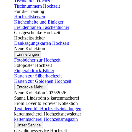
Tischkarten Hochzeit
Tischnummern Hochzeit
Für die Trauung
Hochzeitskerzen
Kirchenhefte und Einleger
Freudentränen-Taschentücher
Gastgeschenke Hochzeit
Hochzeitssticker
Danksagungskarten Hochzeit
Neue Kollektion
Erinnerungen
Fotobücher zur Hochzeit
Fotoposter Hochzeit
Fingerabdruck-Bilder
Karten zur Silberhochzeit
Karten zur Goldenen Hochzeit
Entdecke Mehr...
Neue Kollektion 2025/2026
Sanna Lindström x kartenmacherei
From Lover to Forever Kollektion
Textideen für Hochzeitseinladungen
kartenmacherei Hochzeitsnewsletter
kartenmacherei Hochzeitsmagazin
Unser Service
Gestaltungsservice Hochzeit