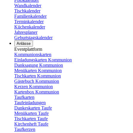
Fotokalender
Wandkalender
Tischkalender
Familienkalender
Terminkalender
Küchenkalender
Jahresplaner
Geburtstagskalender
Anlässe
Eventplattform
Kommunionskarten
Einladungskarten Kommunion
Danksagung Kommunion
Menükarten Kommunion
Tischkarten Kommunion
Gästebuch Kommunion
Kerzen Kommunion
Kartenbox Kommunion
Taufkarten
Taufeinladungen
Dankeskarten Taufe
Menükarten Taufe
Tischkarten Taufe
Kirchenheft Taufe
Taufkerzen