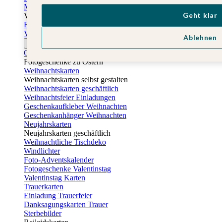
Muttertagskarten
Geht klar
Vatertag
Fotogeschenke Vatertag
Vatertagskarten
Ablehnen
Ostern
Osterkarten
Fotogeschenke zu Ostern
Weihnachtskarten
Weihnachtskarten selbst gestalten
Weihnachtskarten geschäftlich
Weihnachtsfeier Einladungen
Geschenkaufkleber Weihnachten
Geschenkanhänger Weihnachten
Neujahrskarten
Neujahrskarten geschäftlich
Weihnachtliche Tischdeko
Windlichter
Foto-Adventskalender
Fotogeschenke Valentinstag
Valentinstag Karten
Trauerkarten
Einladung Trauerfeier
Danksagungskarten Trauer
Sterbebilder