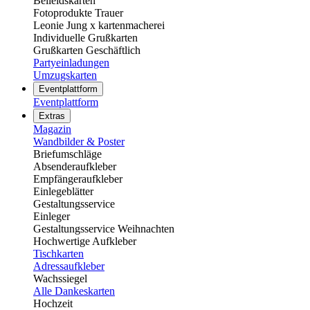
Beileidskarten
Fotoprodukte Trauer
Leonie Jung x kartenmacherei
Individuelle Grußkarten
Grußkarten Geschäftlich
Partyeinladungen
Umzugskarten
Eventplattform
Eventplattform
Extras
Magazin
Wandbilder & Poster
Briefumschläge
Absenderaufkleber
Empfängeraufkleber
Einlegeblätter
Gestaltungsservice
Einleger
Gestaltungsservice Weihnachten
Hochwertige Aufkleber
Tischkarten
Adressaufkleber
Wachssiegel
Alle Dankeskarten
Hochzeit