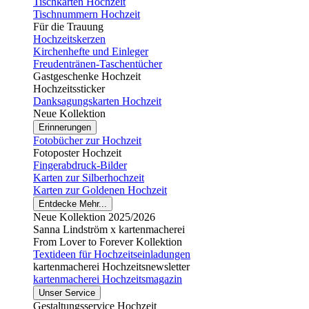
Tischkarten Hochzeit
Tischnummern Hochzeit
Für die Trauung
Hochzeitskerzen
Kirchenhefte und Einleger
Freudentränen-Taschentücher
Gastgeschenke Hochzeit
Hochzeitssticker
Danksagungskarten Hochzeit
Neue Kollektion
Erinnerungen
Fotobücher zur Hochzeit
Fotoposter Hochzeit
Fingerabdruck-Bilder
Karten zur Silberhochzeit
Karten zur Goldenen Hochzeit
Entdecke Mehr...
Neue Kollektion 2025/2026
Sanna Lindström x kartenmacherei
From Lover to Forever Kollektion
Textideen für Hochzeitseinladungen
kartenmacherei Hochzeitsnewsletter
kartenmacherei Hochzeitsmagazin
Unser Service
Gestaltungsservice Hochzeit