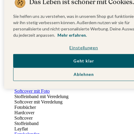
Das Leben ist schöner mit Cookies.
Fotobuch Geburtstag
Eventplattform
Einladungskarten Kindergeburtstag
Sie helfen uns zu verstehen, was in unserem Shop gut funktionie
Kindergeburtstag Jungen
wir ihn stetig verbessern können. Außerdem nutzen wir sie für
Kindergeburtstag Mädchen
personalisierte und nicht-personalisierte Werbung. Deine Ausw
Kindergeburtstag Unisex
du jederzeit anpassen.
Mehr erfahren.
Einladungskarten 1. Geburtstag
Fotogeschenke
Einstellungen
Alle Fotogeschenke
Fotobücher
Wandbilder & Poster
Geht klar
Bilderboxen
Fotohalter
Ablehnen
Bilderrahmen
Notizbücher
Stoffeinband mit Foto
Softcover mit Foto
Stoffeinband mit Veredelung
Softcover mit Veredelung
Fotobücher
Hardcover
Softcover
Stoffeinband
Layflat