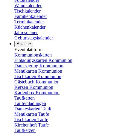
Fotokalender
Wandkalender
Tischkalender
Familienkalender
Terminkalender
Küchenkalender
Jahresplaner
Geburtstagskalender
Anlässe
Eventplattform
Kommunionskarten
Einladungskarten Kommunion
Danksagung Kommunion
Menükarten Kommunion
Tischkarten Kommunion
Gästebuch Kommunion
Kerzen Kommunion
Kartenbox Kommunion
Taufkarten
Taufeinladungen
Dankeskarten Taufe
Menükarten Taufe
Tischkarten Taufe
Kirchenheft Taufe
Taufkerzen