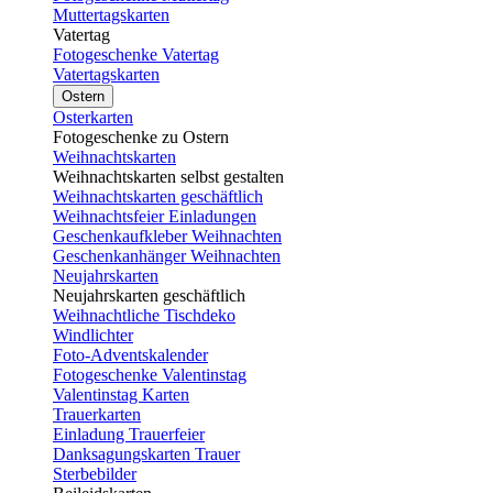
Muttertagskarten
Vatertag
Fotogeschenke Vatertag
Vatertagskarten
Ostern
Osterkarten
Fotogeschenke zu Ostern
Weihnachtskarten
Weihnachtskarten selbst gestalten
Weihnachtskarten geschäftlich
Weihnachtsfeier Einladungen
Geschenkaufkleber Weihnachten
Geschenkanhänger Weihnachten
Neujahrskarten
Neujahrskarten geschäftlich
Weihnachtliche Tischdeko
Windlichter
Foto-Adventskalender
Fotogeschenke Valentinstag
Valentinstag Karten
Trauerkarten
Einladung Trauerfeier
Danksagungskarten Trauer
Sterbebilder