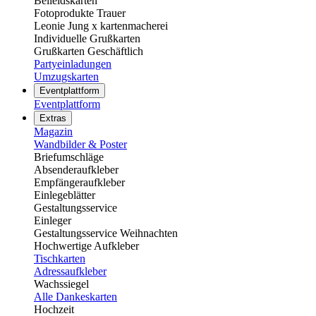
Beileidskarten
Fotoprodukte Trauer
Leonie Jung x kartenmacherei
Individuelle Grußkarten
Grußkarten Geschäftlich
Partyeinladungen
Umzugskarten
Eventplattform
Eventplattform
Extras
Magazin
Wandbilder & Poster
Briefumschläge
Absenderaufkleber
Empfängeraufkleber
Einlegeblätter
Gestaltungsservice
Einleger
Gestaltungsservice Weihnachten
Hochwertige Aufkleber
Tischkarten
Adressaufkleber
Wachssiegel
Alle Dankeskarten
Hochzeit