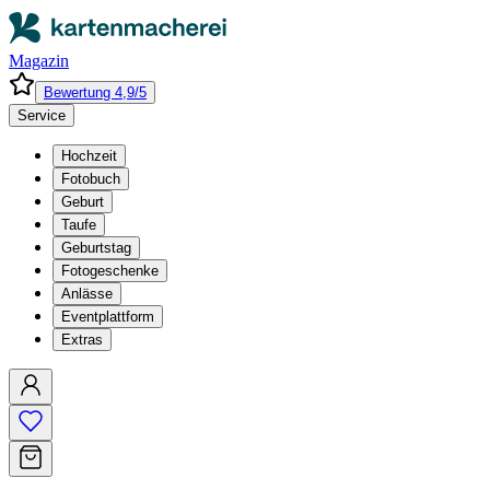
Magazin
Bewertung 4,9/5
Service
Hochzeit
Fotobuch
Geburt
Taufe
Geburtstag
Fotogeschenke
Anlässe
Eventplattform
Extras