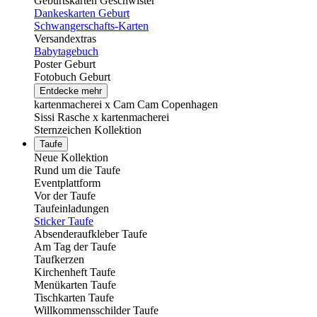
Geburtskarten Geschwister
Dankeskarten Geburt
Schwangerschafts-Karten
Versandextras
Babytagebuch
Poster Geburt
Fotobuch Geburt
Entdecke mehr
kartenmacherei x Cam Cam Copenhagen
Sissi Rasche x kartenmacherei
Sternzeichen Kollektion
Taufe
Neue Kollektion
Rund um die Taufe
Eventplattform
Vor der Taufe
Taufeinladungen
Sticker Taufe
Absenderaufkleber Taufe
Am Tag der Taufe
Taufkerzen
Kirchenheft Taufe
Menükarten Taufe
Tischkarten Taufe
Willkommensschilder Taufe