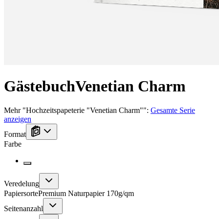
Gästebuch
Venetian Charm
Mehr
"
Hochzeitspapeterie "Venetian Charm"
":
Gesamte Serie
anzeigen
Format
Farbe
Veredelung
Papiersorte
Premium Naturpapier 170g/qm
Seitenanzahl