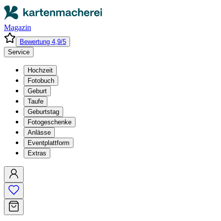
Magazin
Bewertung 4,9/5
Service
Hochzeit
Fotobuch
Geburt
Taufe
Geburtstag
Fotogeschenke
Anlässe
Eventplattform
Extras