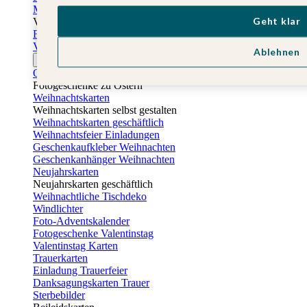
Muttertagskarten
Geht klar
Vatertag
Fotogeschenke Vatertag
Vatertagskarten
Ablehnen
Ostern
Osterkarten
Fotogeschenke zu Ostern
Weihnachtskarten
Weihnachtskarten selbst gestalten
Weihnachtskarten geschäftlich
Weihnachtsfeier Einladungen
Geschenkaufkleber Weihnachten
Geschenkanhänger Weihnachten
Neujahrskarten
Neujahrskarten geschäftlich
Weihnachtliche Tischdeko
Windlichter
Foto-Adventskalender
Fotogeschenke Valentinstag
Valentinstag Karten
Trauerkarten
Einladung Trauerfeier
Danksagungskarten Trauer
Sterbebilder