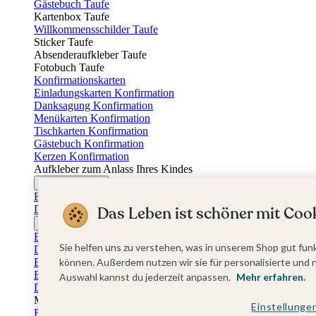
Gästebuch Taufe
Kartenbox Taufe
Willkommensschilder Taufe
Sticker Taufe
Absenderaufkleber Taufe
Fotobuch Taufe
Konfirmationskarten
Einladungskarten Konfirmation
Danksagung Konfirmation
Menükarten Konfirmation
Tischkarten Konfirmation
Gästebuch Konfirmation
Kerzen Konfirmation
Aufkleber zum Anlass Ihres Kindes
Firmungskarten
Einladungskarten Firmung
Dankeskarten Firmung
Das Leben ist schöner mit Cook
Jugendweihekarten
Einladungskarten Jugendweihe
Sie helfen uns zu verstehen, was in unserem Shop gut funk
Dankeskarten Jugendweihe
Einschulungskarten
können. Außerdem nutzen wir sie für personalisierte und 
Einladungskarten Einschulung
Auswahl kannst du jederzeit anpassen.
Mehr erfahren.
Danksagung Einschulung
Muttertag
Einstellunge
Fotogeschenke Muttertag