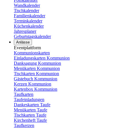
Fotokalender
Wandkalender
Tischkalender
Familienkalender
Terminkalender
Küchenkalender
Jahresplaner
Geburtstagskalender
Anlässe
Eventplattform
Kommunionskarten
Einladungskarten Kommunion
Danksagung Kommunion
Menükarten Kommunion
Tischkarten Kommunion
Gästebuch Kommunion
Kerzen Kommunion
Kartenbox Kommunion
Taufkarten
Taufeinladungen
Dankeskarten Taufe
Menükarten Taufe
Tischkarten Taufe
Kirchenheft Taufe
Taufkerzen