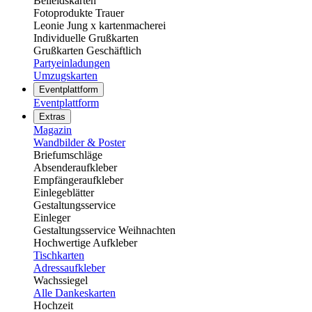
Beileidskarten
Fotoprodukte Trauer
Leonie Jung x kartenmacherei
Individuelle Grußkarten
Grußkarten Geschäftlich
Partyeinladungen
Umzugskarten
Eventplattform
Eventplattform
Extras
Magazin
Wandbilder & Poster
Briefumschläge
Absenderaufkleber
Empfängeraufkleber
Einlegeblätter
Gestaltungsservice
Einleger
Gestaltungsservice Weihnachten
Hochwertige Aufkleber
Tischkarten
Adressaufkleber
Wachssiegel
Alle Dankeskarten
Hochzeit