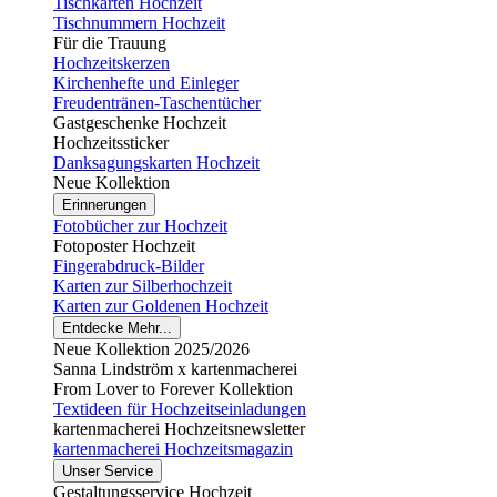
Tischkarten Hochzeit
Tischnummern Hochzeit
Für die Trauung
Hochzeitskerzen
Kirchenhefte und Einleger
Freudentränen-Taschentücher
Gastgeschenke Hochzeit
Hochzeitssticker
Danksagungskarten Hochzeit
Neue Kollektion
Erinnerungen
Fotobücher zur Hochzeit
Fotoposter Hochzeit
Fingerabdruck-Bilder
Karten zur Silberhochzeit
Karten zur Goldenen Hochzeit
Entdecke Mehr...
Neue Kollektion 2025/2026
Sanna Lindström x kartenmacherei
From Lover to Forever Kollektion
Textideen für Hochzeitseinladungen
kartenmacherei Hochzeitsnewsletter
kartenmacherei Hochzeitsmagazin
Unser Service
Gestaltungsservice Hochzeit