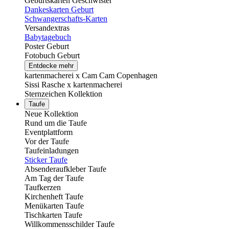
Geburtskarten Geschwister
Dankeskarten Geburt
Schwangerschafts-Karten
Versandextras
Babytagebuch
Poster Geburt
Fotobuch Geburt
Entdecke mehr
kartenmacherei x Cam Cam Copenhagen
Sissi Rasche x kartenmacherei
Sternzeichen Kollektion
Taufe
Neue Kollektion
Rund um die Taufe
Eventplattform
Vor der Taufe
Taufeinladungen
Sticker Taufe
Absenderaufkleber Taufe
Am Tag der Taufe
Taufkerzen
Kirchenheft Taufe
Menükarten Taufe
Tischkarten Taufe
Willkommensschilder Taufe