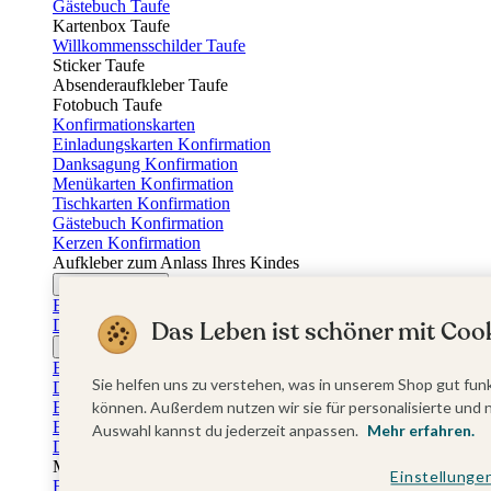
Gästebuch Taufe
Kartenbox Taufe
Willkommensschilder Taufe
Sticker Taufe
Absenderaufkleber Taufe
Fotobuch Taufe
Konfirmationskarten
Einladungskarten Konfirmation
Danksagung Konfirmation
Menükarten Konfirmation
Tischkarten Konfirmation
Gästebuch Konfirmation
Kerzen Konfirmation
Aufkleber zum Anlass Ihres Kindes
Firmungskarten
Einladungskarten Firmung
Dankeskarten Firmung
Das Leben ist schöner mit Cook
Jugendweihekarten
Einladungskarten Jugendweihe
Sie helfen uns zu verstehen, was in unserem Shop gut funk
Dankeskarten Jugendweihe
Einschulungskarten
können. Außerdem nutzen wir sie für personalisierte und 
Einladungskarten Einschulung
Auswahl kannst du jederzeit anpassen.
Mehr erfahren.
Danksagung Einschulung
Muttertag
Einstellunge
Fotogeschenke Muttertag