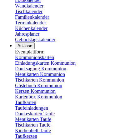
Fotokalender
Wandkalender
Tischkalender
Familienkalender
Terminkalender
Küchenkalender
Jahresplaner
Geburtstagskalender
Anlässe
Eventplattform
Kommunionskarten
Einladungskarten Kommunion
Danksagung Kommunion
Menükarten Kommunion
Tischkarten Kommunion
Gästebuch Kommunion
Kerzen Kommunion
Kartenbox Kommunion
Taufkarten
Taufeinladungen
Dankeskarten Taufe
Menükarten Taufe
Tischkarten Taufe
Kirchenheft Taufe
Taufkerzen