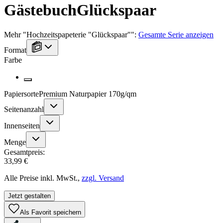
Gästebuch
Glückspaar
Mehr
"
Hochzeitspapeterie "Glückspaar"
":
Gesamte Serie anzeigen
Format
Farbe
Papiersorte
Premium Naturpapier 170g/qm
Seitenanzahl
Innenseiten
Menge
Gesamtpreis:
33,99 €
Alle Preise inkl. MwSt.,
zzgl. Versand
Jetzt gestalten
Als Favorit speichern