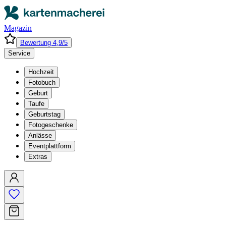
Magazin
Bewertung 4,9/5
Service
Hochzeit
Fotobuch
Geburt
Taufe
Geburtstag
Fotogeschenke
Anlässe
Eventplattform
Extras