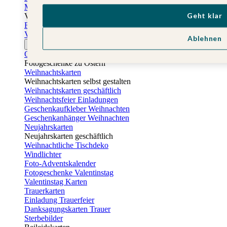
Muttertagskarten
Geht klar
Vatertag
Fotogeschenke Vatertag
Vatertagskarten
Ablehnen
Ostern
Osterkarten
Fotogeschenke zu Ostern
Weihnachtskarten
Weihnachtskarten selbst gestalten
Weihnachtskarten geschäftlich
Weihnachtsfeier Einladungen
Geschenkaufkleber Weihnachten
Geschenkanhänger Weihnachten
Neujahrskarten
Neujahrskarten geschäftlich
Weihnachtliche Tischdeko
Windlichter
Foto-Adventskalender
Fotogeschenke Valentinstag
Valentinstag Karten
Trauerkarten
Einladung Trauerfeier
Danksagungskarten Trauer
Sterbebilder