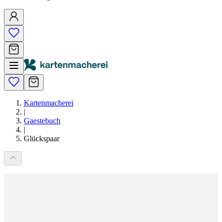
Kartenmacherei
|
Gaestebuch
|
Glückspaar