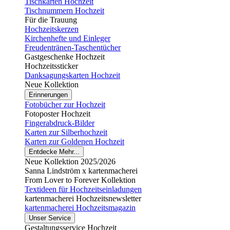
Tischkarten Hochzeit
Tischnummern Hochzeit
Für die Trauung
Hochzeitskerzen
Kirchenhefte und Einleger
Freudentränen-Taschentücher
Gastgeschenke Hochzeit
Hochzeitssticker
Danksagungskarten Hochzeit
Neue Kollektion
Erinnerungen
Fotobücher zur Hochzeit
Fotoposter Hochzeit
Fingerabdruck-Bilder
Karten zur Silberhochzeit
Karten zur Goldenen Hochzeit
Entdecke Mehr...
Neue Kollektion 2025/2026
Sanna Lindström x kartenmacherei
From Lover to Forever Kollektion
Textideen für Hochzeitseinladungen
kartenmacherei Hochzeitsnewsletter
kartenmacherei Hochzeitsmagazin
Unser Service
Gestaltungsservice Hochzeit