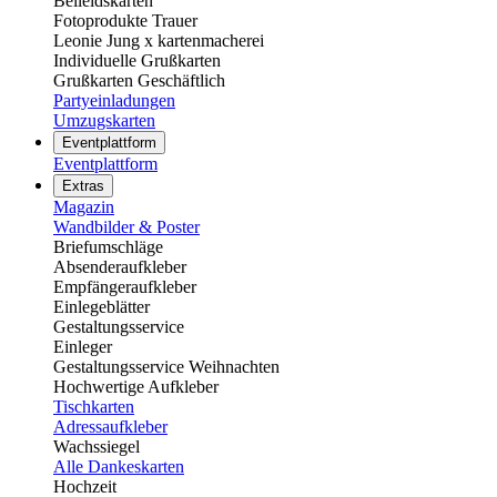
Beileidskarten
Fotoprodukte Trauer
Leonie Jung x kartenmacherei
Individuelle Grußkarten
Grußkarten Geschäftlich
Partyeinladungen
Umzugskarten
Eventplattform
Eventplattform
Extras
Magazin
Wandbilder & Poster
Briefumschläge
Absenderaufkleber
Empfängeraufkleber
Einlegeblätter
Gestaltungsservice
Einleger
Gestaltungsservice Weihnachten
Hochwertige Aufkleber
Tischkarten
Adressaufkleber
Wachssiegel
Alle Dankeskarten
Hochzeit