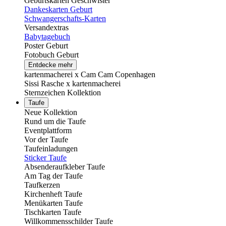
Geburtskarten Geschwister
Dankeskarten Geburt
Schwangerschafts-Karten
Versandextras
Babytagebuch
Poster Geburt
Fotobuch Geburt
Entdecke mehr
kartenmacherei x Cam Cam Copenhagen
Sissi Rasche x kartenmacherei
Sternzeichen Kollektion
Taufe
Neue Kollektion
Rund um die Taufe
Eventplattform
Vor der Taufe
Taufeinladungen
Sticker Taufe
Absenderaufkleber Taufe
Am Tag der Taufe
Taufkerzen
Kirchenheft Taufe
Menükarten Taufe
Tischkarten Taufe
Willkommensschilder Taufe