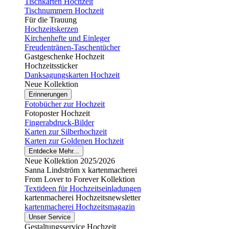
Tischkarten Hochzeit
Tischnummern Hochzeit
Für die Trauung
Hochzeitskerzen
Kirchenhefte und Einleger
Freudentränen-Taschentücher
Gastgeschenke Hochzeit
Hochzeitssticker
Danksagungskarten Hochzeit
Neue Kollektion
Erinnerungen
Fotobücher zur Hochzeit
Fotoposter Hochzeit
Fingerabdruck-Bilder
Karten zur Silberhochzeit
Karten zur Goldenen Hochzeit
Entdecke Mehr...
Neue Kollektion 2025/2026
Sanna Lindström x kartenmacherei
From Lover to Forever Kollektion
Textideen für Hochzeitseinladungen
kartenmacherei Hochzeitsnewsletter
kartenmacherei Hochzeitsmagazin
Unser Service
Gestaltungsservice Hochzeit