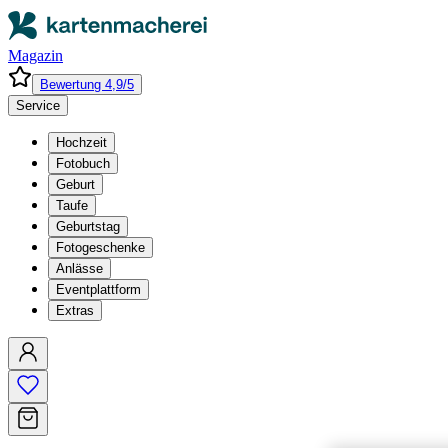
Magazin
Bewertung 4,9/5
Service
Hochzeit
Fotobuch
Geburt
Taufe
Geburtstag
Fotogeschenke
Anlässe
Eventplattform
Extras