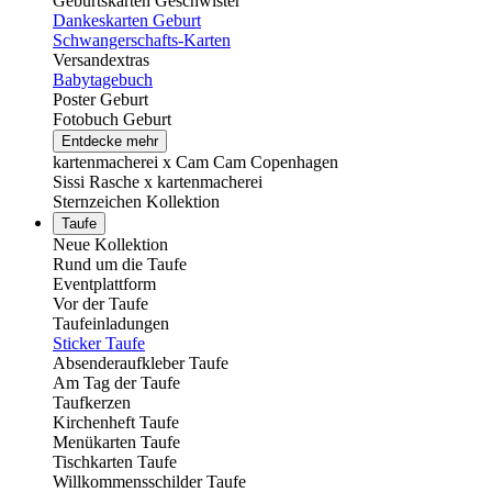
Geburtskarten Geschwister
Dankeskarten Geburt
Schwangerschafts-Karten
Versandextras
Babytagebuch
Poster Geburt
Fotobuch Geburt
Entdecke mehr
kartenmacherei x Cam Cam Copenhagen
Sissi Rasche x kartenmacherei
Sternzeichen Kollektion
Taufe
Neue Kollektion
Rund um die Taufe
Eventplattform
Vor der Taufe
Taufeinladungen
Sticker Taufe
Absenderaufkleber Taufe
Am Tag der Taufe
Taufkerzen
Kirchenheft Taufe
Menükarten Taufe
Tischkarten Taufe
Willkommensschilder Taufe