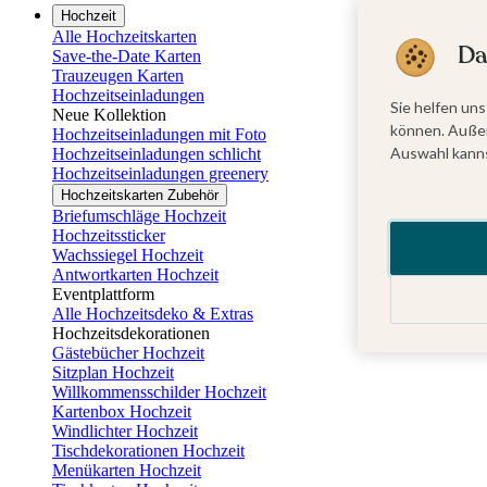
Hochzeit
Alle Hochzeitskarten
Da
Save-the-Date Karten
Trauzeugen Karten
Hochzeitseinladungen
Sie helfen uns
Neue Kollektion
können. Außer
Hochzeitseinladungen mit Foto
Auswahl kanns
Hochzeitseinladungen schlicht
Hochzeitseinladungen greenery
Hochzeitskarten Zubehör
Briefumschläge Hochzeit
Hochzeitssticker
Wachssiegel Hochzeit
Antwortkarten Hochzeit
Eventplattform
Alle Hochzeitsdeko & Extras
Hochzeitsdekorationen
Gästebücher Hochzeit
Sitzplan Hochzeit
Willkommensschilder Hochzeit
Kartenbox Hochzeit
Windlichter Hochzeit
Tischdekorationen Hochzeit
Menükarten Hochzeit