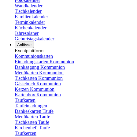
Fotokalender
Wandkalender
Tischkalender
Familienkalender
Terminkalender
Küchenkalender
Jahresplaner
Geburtstagskalender
Anlässe
Eventplattform
Kommunionskarten
Einladungskarten Kommunion
Danksagung Kommunion
Menükarten Kommunion
Tischkarten Kommunion
Gästebuch Kommunion
Kerzen Kommunion
Kartenbox Kommunion
Taufkarten
Taufeinladungen
Dankeskarten Taufe
Menükarten Taufe
Tischkarten Taufe
Kirchenheft Taufe
Taufkerzen