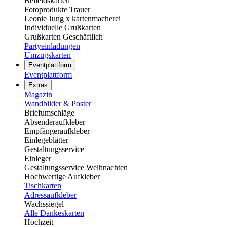
Beileidskarten
Fotoprodukte Trauer
Leonie Jung x kartenmacherei
Individuelle Grußkarten
Grußkarten Geschäftlich
Partyeinladungen
Umzugskarten
Eventplattform
Eventplattform
Extras
Magazin
Wandbilder & Poster
Briefumschläge
Absenderaufkleber
Empfängeraufkleber
Einlegeblätter
Gestaltungsservice
Einleger
Gestaltungsservice Weihnachten
Hochwertige Aufkleber
Tischkarten
Adressaufkleber
Wachssiegel
Alle Dankeskarten
Hochzeit