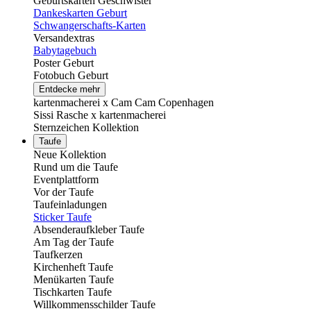
Geburtskarten Geschwister
Dankeskarten Geburt
Schwangerschafts-Karten
Versandextras
Babytagebuch
Poster Geburt
Fotobuch Geburt
Entdecke mehr
kartenmacherei x Cam Cam Copenhagen
Sissi Rasche x kartenmacherei
Sternzeichen Kollektion
Taufe
Neue Kollektion
Rund um die Taufe
Eventplattform
Vor der Taufe
Taufeinladungen
Sticker Taufe
Absenderaufkleber Taufe
Am Tag der Taufe
Taufkerzen
Kirchenheft Taufe
Menükarten Taufe
Tischkarten Taufe
Willkommensschilder Taufe