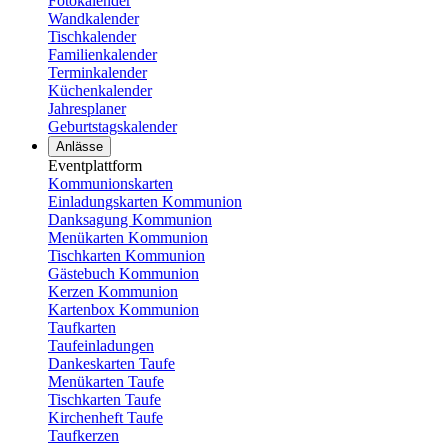
Fotokalender
Wandkalender
Tischkalender
Familienkalender
Terminkalender
Küchenkalender
Jahresplaner
Geburtstagskalender
Anlässe
Eventplattform
Kommunionskarten
Einladungskarten Kommunion
Danksagung Kommunion
Menükarten Kommunion
Tischkarten Kommunion
Gästebuch Kommunion
Kerzen Kommunion
Kartenbox Kommunion
Taufkarten
Taufeinladungen
Dankeskarten Taufe
Menükarten Taufe
Tischkarten Taufe
Kirchenheft Taufe
Taufkerzen