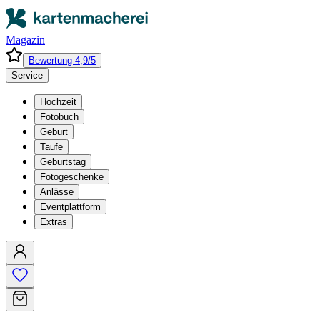
Magazin
Bewertung 4,9/5
Service
Hochzeit
Fotobuch
Geburt
Taufe
Geburtstag
Fotogeschenke
Anlässe
Eventplattform
Extras