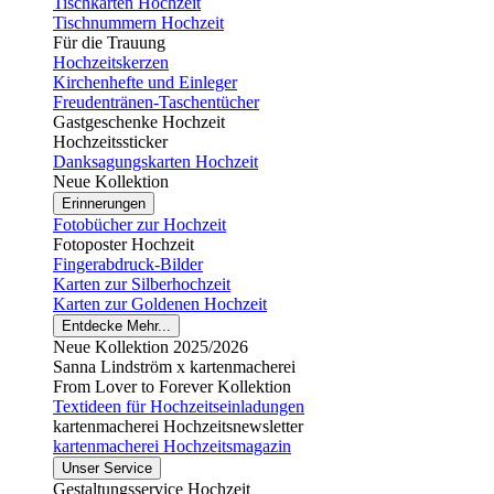
Tischkarten Hochzeit
Tischnummern Hochzeit
Für die Trauung
Hochzeitskerzen
Kirchenhefte und Einleger
Freudentränen-Taschentücher
Gastgeschenke Hochzeit
Hochzeitssticker
Danksagungskarten Hochzeit
Neue Kollektion
Erinnerungen
Fotobücher zur Hochzeit
Fotoposter Hochzeit
Fingerabdruck-Bilder
Karten zur Silberhochzeit
Karten zur Goldenen Hochzeit
Entdecke Mehr...
Neue Kollektion 2025/2026
Sanna Lindström x kartenmacherei
From Lover to Forever Kollektion
Textideen für Hochzeitseinladungen
kartenmacherei Hochzeitsnewsletter
kartenmacherei Hochzeitsmagazin
Unser Service
Gestaltungsservice Hochzeit