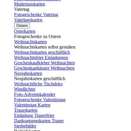
Muttertagskarten
Vatertag
Fotogeschenke Vatertag
Vatertagskarten
Ostern
Osterkarten
Fotogeschenke zu Ostern
Weihnachtskarten
Weihnachtskarten selbst gestalten
Weihnachtskarten geschäftlich
Weihnachtsfeier Einladungen
Geschenkaufkleber Weihnachten
Geschenkanhänger Weihnachten
Neujahrskarten
Neujahrskarten geschäftlich
Weihnachtliche Tischdeko
Windlichter
Foto-Adventskalender
Fotogeschenke Valentinstag
Valentinstag Karten
Trauerkarten
Einladung Trauerfeier
Danksagungskarten Trauer
Sterbebilder