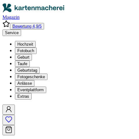
Magazin
Bewertung 4,9/5
Service
Hochzeit
Fotobuch
Geburt
Taufe
Geburtstag
Fotogeschenke
Anlässe
Eventplattform
Extras