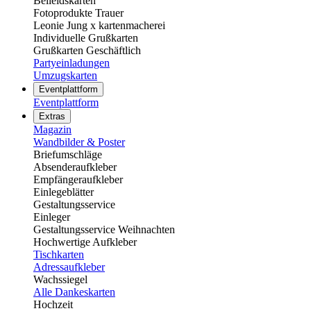
Beileidskarten
Fotoprodukte Trauer
Leonie Jung x kartenmacherei
Individuelle Grußkarten
Grußkarten Geschäftlich
Partyeinladungen
Umzugskarten
Eventplattform
Eventplattform
Extras
Magazin
Wandbilder & Poster
Briefumschläge
Absenderaufkleber
Empfängeraufkleber
Einlegeblätter
Gestaltungsservice
Einleger
Gestaltungsservice Weihnachten
Hochwertige Aufkleber
Tischkarten
Adressaufkleber
Wachssiegel
Alle Dankeskarten
Hochzeit