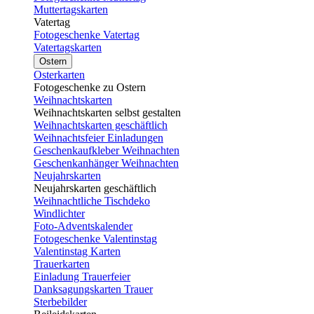
Muttertagskarten
Vatertag
Fotogeschenke Vatertag
Vatertagskarten
Ostern
Osterkarten
Fotogeschenke zu Ostern
Weihnachtskarten
Weihnachtskarten selbst gestalten
Weihnachtskarten geschäftlich
Weihnachtsfeier Einladungen
Geschenkaufkleber Weihnachten
Geschenkanhänger Weihnachten
Neujahrskarten
Neujahrskarten geschäftlich
Weihnachtliche Tischdeko
Windlichter
Foto-Adventskalender
Fotogeschenke Valentinstag
Valentinstag Karten
Trauerkarten
Einladung Trauerfeier
Danksagungskarten Trauer
Sterbebilder