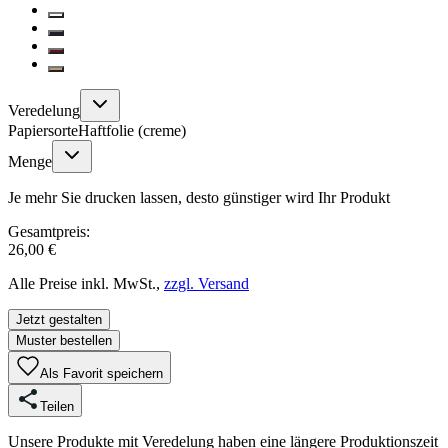
Veredelung
Papiersorte
Haftfolie (creme)
Menge
Je mehr Sie drucken lassen, desto günstiger wird Ihr Produkt
Gesamtpreis:
26,00 €
Alle Preise inkl. MwSt.,
zzgl. Versand
Jetzt gestalten
Muster bestellen
Als Favorit speichern
Teilen
Unsere Produkte mit Veredelung haben eine längere Produktionszeit