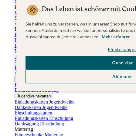
Gästebuch Taufe
Kartenbox Taufe
Das Leben ist schöner mit Cook
Willkommensschilder Taufe
Sticker Taufe
Absenderaufkleber Taufe
Sie helfen uns zu verstehen, was in unserem Shop gut funk
Fotobuch Taufe
können. Außerdem nutzen wir sie für personalisierte und 
Konfirmationskarten
Auswahl kannst du jederzeit anpassen.
Mehr erfahren.
Einladungskarten Konfirmation
Danksagung Konfirmation
Einstellunge
Menükarten Konfirmation
Tischkarten Konfirmation
Gästebuch Konfirmation
Geht klar
Kerzen Konfirmation
Aufkleber zum Anlass Ihres Kindes
Ablehnen
Firmungskarten
Einladungskarten Firmung
Dankeskarten Firmung
Jugendweihekarten
Einladungskarten Jugendweihe
Dankeskarten Jugendweihe
Einschulungskarten
Einladungskarten Einschulung
Danksagung Einschulung
Muttertag
Fotogeschenke Muttertag