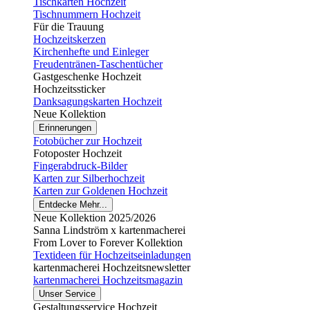
Tischkarten Hochzeit
Tischnummern Hochzeit
Für die Trauung
Hochzeitskerzen
Kirchenhefte und Einleger
Freudentränen-Taschentücher
Gastgeschenke Hochzeit
Hochzeitssticker
Danksagungskarten Hochzeit
Neue Kollektion
Erinnerungen
Fotobücher zur Hochzeit
Fotoposter Hochzeit
Fingerabdruck-Bilder
Karten zur Silberhochzeit
Karten zur Goldenen Hochzeit
Entdecke Mehr...
Neue Kollektion 2025/2026
Sanna Lindström x kartenmacherei
From Lover to Forever Kollektion
Textideen für Hochzeitseinladungen
kartenmacherei Hochzeitsnewsletter
kartenmacherei Hochzeitsmagazin
Unser Service
Gestaltungsservice Hochzeit