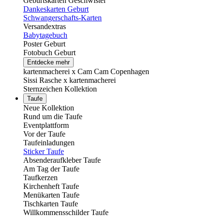
Geburtskarten Geschwister
Dankeskarten Geburt
Schwangerschafts-Karten
Versandextras
Babytagebuch
Poster Geburt
Fotobuch Geburt
Entdecke mehr
kartenmacherei x Cam Cam Copenhagen
Sissi Rasche x kartenmacherei
Sternzeichen Kollektion
Taufe
Neue Kollektion
Rund um die Taufe
Eventplattform
Vor der Taufe
Taufeinladungen
Sticker Taufe
Absenderaufkleber Taufe
Am Tag der Taufe
Taufkerzen
Kirchenheft Taufe
Menükarten Taufe
Tischkarten Taufe
Willkommensschilder Taufe