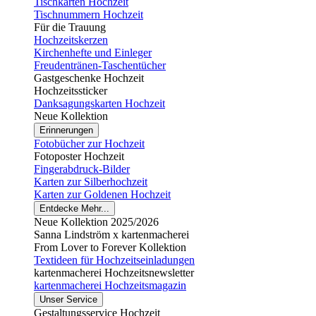
Tischkarten Hochzeit
Tischnummern Hochzeit
Für die Trauung
Hochzeitskerzen
Kirchenhefte und Einleger
Freudentränen-Taschentücher
Gastgeschenke Hochzeit
Hochzeitssticker
Danksagungskarten Hochzeit
Neue Kollektion
Erinnerungen
Fotobücher zur Hochzeit
Fotoposter Hochzeit
Fingerabdruck-Bilder
Karten zur Silberhochzeit
Karten zur Goldenen Hochzeit
Entdecke Mehr...
Neue Kollektion 2025/2026
Sanna Lindström x kartenmacherei
From Lover to Forever Kollektion
Textideen für Hochzeitseinladungen
kartenmacherei Hochzeitsnewsletter
kartenmacherei Hochzeitsmagazin
Unser Service
Gestaltungsservice Hochzeit