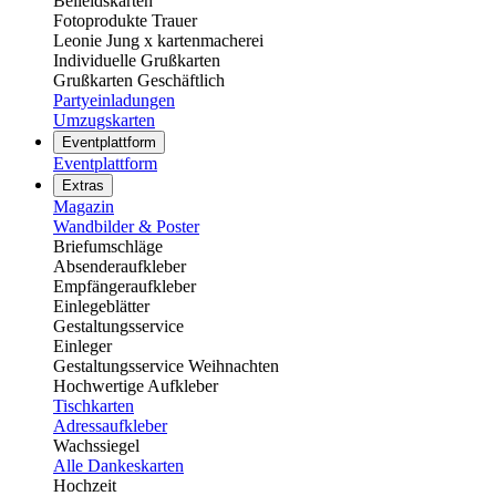
Beileidskarten
Fotoprodukte Trauer
Leonie Jung x kartenmacherei
Individuelle Grußkarten
Grußkarten Geschäftlich
Partyeinladungen
Umzugskarten
Eventplattform
Eventplattform
Extras
Magazin
Wandbilder & Poster
Briefumschläge
Absenderaufkleber
Empfängeraufkleber
Einlegeblätter
Gestaltungsservice
Einleger
Gestaltungsservice Weihnachten
Hochwertige Aufkleber
Tischkarten
Adressaufkleber
Wachssiegel
Alle Dankeskarten
Hochzeit