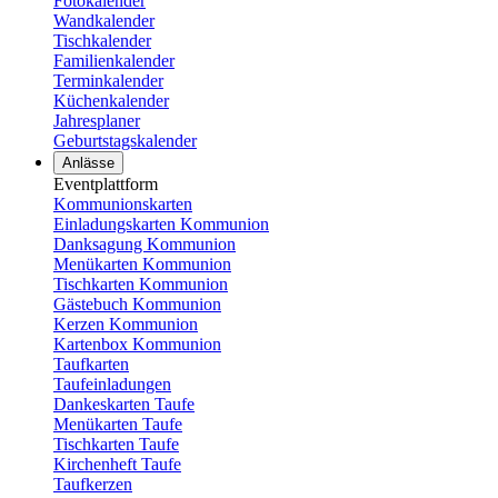
Fotokalender
Wandkalender
Tischkalender
Familienkalender
Terminkalender
Küchenkalender
Jahresplaner
Geburtstagskalender
Anlässe
Eventplattform
Kommunionskarten
Einladungskarten Kommunion
Danksagung Kommunion
Menükarten Kommunion
Tischkarten Kommunion
Gästebuch Kommunion
Kerzen Kommunion
Kartenbox Kommunion
Taufkarten
Taufeinladungen
Dankeskarten Taufe
Menükarten Taufe
Tischkarten Taufe
Kirchenheft Taufe
Taufkerzen