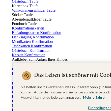
Gästebuch Taufe
Kartenbox Taufe
Willkommensschilder Taufe
Sticker Taufe
Absenderaufkleber Taufe
Fotobuch Taufe
Konfirmationskarten
Einladungskarten Konfirmation
Danksagung Konfirmation
Menükarten Konfirmation
Tischkarten Konfirmation
Gästebuch Konfirmation
Kerzen Konfirmation
Aufkleber zum Anlass Ihres Kindes
Firmungskarten
Einladungskarten Firmung
Dankeskarten Firmung
Das Leben ist schöner mit Cook
Jugendweihekarten
Einladungskarten Jugendweihe
Sie helfen uns zu verstehen, was in unserem Shop gut funk
Dankeskarten Jugendweihe
Einschulungskarten
können. Außerdem nutzen wir sie für personalisierte und 
Einladungskarten Einschulung
Auswahl kannst du jederzeit anpassen.
Mehr erfahren.
Danksagung Einschulung
Muttertag
Einstellunge
Fotogeschenke Muttertag