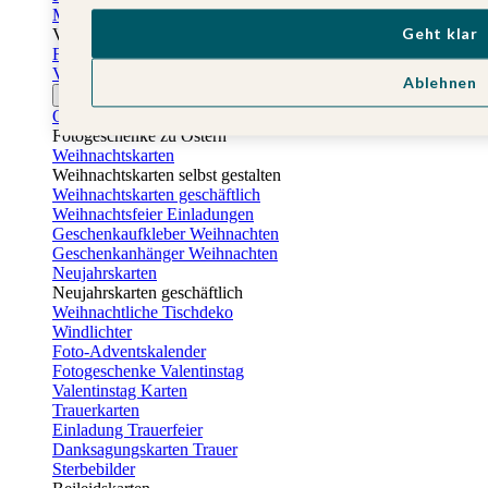
Muttertagskarten
Geht klar
Vatertag
Fotogeschenke Vatertag
Vatertagskarten
Ablehnen
Ostern
Osterkarten
Fotogeschenke zu Ostern
Weihnachtskarten
Weihnachtskarten selbst gestalten
Weihnachtskarten geschäftlich
Weihnachtsfeier Einladungen
Geschenkaufkleber Weihnachten
Geschenkanhänger Weihnachten
Neujahrskarten
Neujahrskarten geschäftlich
Weihnachtliche Tischdeko
Windlichter
Foto-Adventskalender
Fotogeschenke Valentinstag
Valentinstag Karten
Trauerkarten
Einladung Trauerfeier
Danksagungskarten Trauer
Sterbebilder