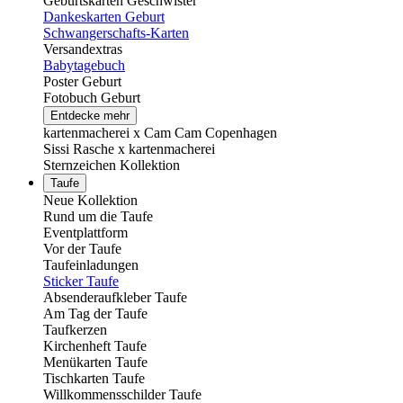
Geburtskarten Geschwister
Dankeskarten Geburt
Schwangerschafts-Karten
Versandextras
Babytagebuch
Poster Geburt
Fotobuch Geburt
Entdecke mehr
kartenmacherei x Cam Cam Copenhagen
Sissi Rasche x kartenmacherei
Sternzeichen Kollektion
Taufe
Neue Kollektion
Rund um die Taufe
Eventplattform
Vor der Taufe
Taufeinladungen
Sticker Taufe
Absenderaufkleber Taufe
Am Tag der Taufe
Taufkerzen
Kirchenheft Taufe
Menükarten Taufe
Tischkarten Taufe
Willkommensschilder Taufe