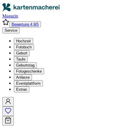
Magazin
Bewertung 4,9/5
Service
Hochzeit
Fotobuch
Geburt
Taufe
Geburtstag
Fotogeschenke
Anlässe
Eventplattform
Extras