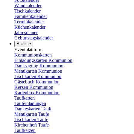
Fotokalender
Wandkalender
Tischkalender
Familienkalender
Terminkalender
Küchenkalender
Jahresplaner
Geburtstagskalender
Anlässe
Eventplattform
Kommunionskarten
Einladungskarten Kommunion
Danksagung Kommunion
Menükarten Kommunion
Tischkarten Kommunion
Gästebuch Kommunion
Kerzen Kommunion
Kartenbox Kommunion
Taufkarten
Taufeinladungen
Dankeskarten Taufe
Menükarten Taufe
Tischkarten Taufe
Kirchenheft Taufe
Taufkerzen