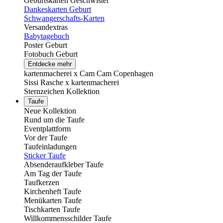
Geburtskarten Geschwister
Dankeskarten Geburt
Schwangerschafts-Karten
Versandextras
Babytagebuch
Poster Geburt
Fotobuch Geburt
Entdecke mehr
kartenmacherei x Cam Cam Copenhagen
Sissi Rasche x kartenmacherei
Sternzeichen Kollektion
Taufe
Neue Kollektion
Rund um die Taufe
Eventplattform
Vor der Taufe
Taufeinladungen
Sticker Taufe
Absenderaufkleber Taufe
Am Tag der Taufe
Taufkerzen
Kirchenheft Taufe
Menükarten Taufe
Tischkarten Taufe
Willkommensschilder Taufe