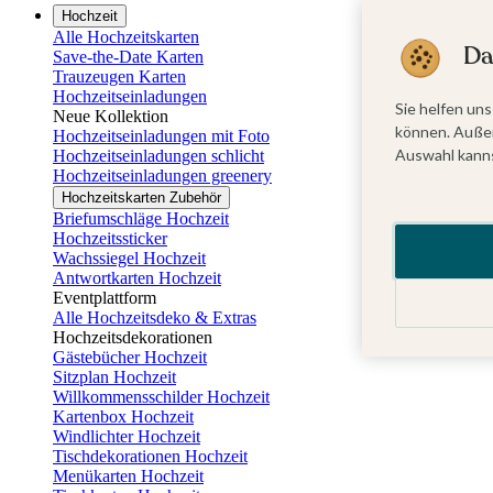
Hochzeit
Alle Hochzeitskarten
Da
Save-the-Date Karten
Trauzeugen Karten
Hochzeitseinladungen
Sie helfen uns
Neue Kollektion
können. Außer
Hochzeitseinladungen mit Foto
Auswahl kanns
Hochzeitseinladungen schlicht
Hochzeitseinladungen greenery
Hochzeitskarten Zubehör
Briefumschläge Hochzeit
Hochzeitssticker
Wachssiegel Hochzeit
Antwortkarten Hochzeit
Eventplattform
Alle Hochzeitsdeko & Extras
Hochzeitsdekorationen
Gästebücher Hochzeit
Sitzplan Hochzeit
Willkommensschilder Hochzeit
Kartenbox Hochzeit
Windlichter Hochzeit
Tischdekorationen Hochzeit
Menükarten Hochzeit