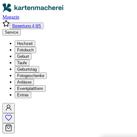
Magazin
Bewertung 4,9/5
Service
Hochzeit
Fotobuch
Geburt
Taufe
Geburtstag
Fotogeschenke
Anlässe
Eventplattform
Extras