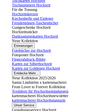
Tischkarten Hochzeit
Tischnummern Hochzeit
Für die Trauung
Hochzeitskerzen
Kirchenhefte und Einleger
Freudentränen-Taschentücher
Gastgeschenke Hochzeit
Hochzeitssticker
Danksagungskarten Hochzeit
Neue Kollektion
Erinnerungen
Fotobücher zur Hochzeit
Fotoposter Hochzeit
Fingerabdruck-Bilder
Karten zur Silberhochzeit
Karten zur Goldenen Hochzeit
Entdecke Mehr...
Neue Kollektion 2025/2026
Sanna Lindström x kartenmacherei
From Lover to Forever Kollektion
Textideen für Hochzeitseinladungen
kartenmacherei Hochzeitsnewsletter
kartenmacherei Hochzeitsmagazin
Unser Service
Gestaltungsservice Hochzeit