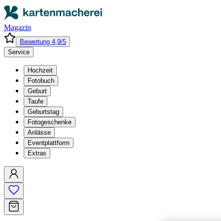
Magazin
Bewertung 4,9/5
Service
Hochzeit
Fotobuch
Geburt
Taufe
Geburtstag
Fotogeschenke
Anlässe
Eventplattform
Extras