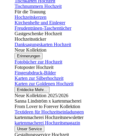
Tischkarten Hochzeit
Tischnummern Hochzeit
Für die Trauung
Hochzeitskerzen
Kirchenhefte und Einleger
Freudentränen-Taschentücher
Gastgeschenke Hochzeit
Hochzeitssticker
Danksagungskarten Hochzeit
Neue Kollektion
Erinnerungen
Fotobücher zur Hochzeit
Fotoposter Hochzeit
Fingerabdruck-Bilder
Karten zur Silberhochzeit
Karten zur Goldenen Hochzeit
Entdecke Mehr...
Neue Kollektion 2025/2026
Sanna Lindström x kartenmacherei
From Lover to Forever Kollektion
Textideen für Hochzeitseinladungen
kartenmacherei Hochzeitsnewsletter
kartenmacherei Hochzeitsmagazin
Unser Service
Gestaltungsservice Hochzeit