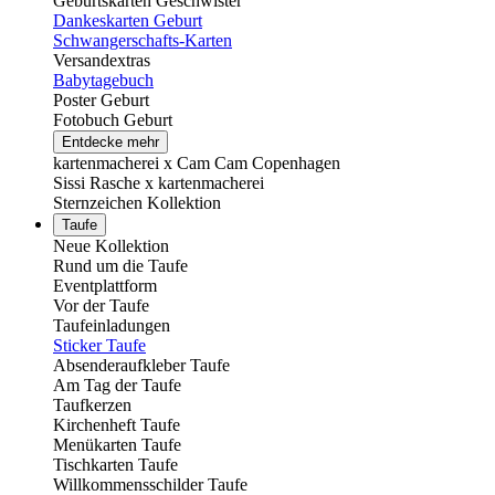
Geburtskarten Geschwister
Dankeskarten Geburt
Schwangerschafts-Karten
Versandextras
Babytagebuch
Poster Geburt
Fotobuch Geburt
Entdecke mehr
kartenmacherei x Cam Cam Copenhagen
Sissi Rasche x kartenmacherei
Sternzeichen Kollektion
Taufe
Neue Kollektion
Rund um die Taufe
Eventplattform
Vor der Taufe
Taufeinladungen
Sticker Taufe
Absenderaufkleber Taufe
Am Tag der Taufe
Taufkerzen
Kirchenheft Taufe
Menükarten Taufe
Tischkarten Taufe
Willkommensschilder Taufe