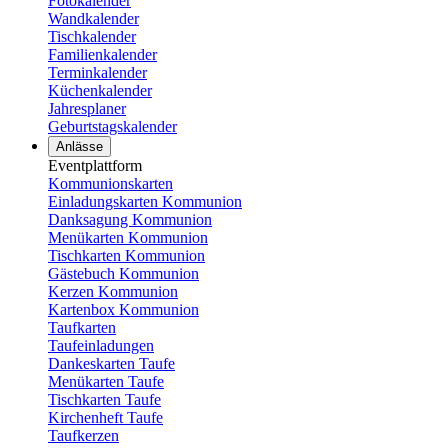
Fotokalender
Wandkalender
Tischkalender
Familienkalender
Terminkalender
Küchenkalender
Jahresplaner
Geburtstagskalender
Anlässe
Eventplattform
Kommunionskarten
Einladungskarten Kommunion
Danksagung Kommunion
Menükarten Kommunion
Tischkarten Kommunion
Gästebuch Kommunion
Kerzen Kommunion
Kartenbox Kommunion
Taufkarten
Taufeinladungen
Dankeskarten Taufe
Menükarten Taufe
Tischkarten Taufe
Kirchenheft Taufe
Taufkerzen