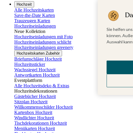
Hochzeit
Alle Hochzeitskarten
Da
Save-the-Date Karten
Trauzeugen Karten
Hochzeitseinladungen
Sie helfen uns
Neue Kollektion
können. Außer
Hochzeitseinladungen mit Foto
Auswahl kanns
Hochzeitseinladungen schlicht
Hochzeitseinladungen greenery
Hochzeitskarten Zubehör
Briefumschläge Hochzeit
Hochzeitssticker
Wachssiegel Hochzeit
Antwortkarten Hochzeit
Eventplattform
Alle Hochzeitsdeko & Extras
Hochzeitsdekorationen
Gästebücher Hochzeit
Sitzplan Hochzeit
Willkommensschilder Hochzeit
Kartenbox Hochzeit
Windlichter Hochzeit
Tischdekorationen Hochzeit
Menükarten Hochzeit