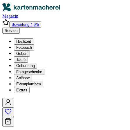
Magazin
Bewertung 4,9/5
Service
Hochzeit
Fotobuch
Geburt
Taufe
Geburtstag
Fotogeschenke
Anlässe
Eventplattform
Extras