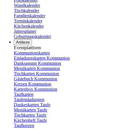
Fotokalender
Wandkalender
Tischkalender
Familienkalender
Terminkalender
Küchenkalender
Jahresplaner
Geburtstagskalender
Anlässe
Eventplattform
Kommunionskarten
Einladungskarten Kommunion
Danksagung Kommunion
Menükarten Kommunion
Tischkarten Kommunion
Gästebuch Kommunion
Kerzen Kommunion
Kartenbox Kommunion
Taufkarten
Taufeinladungen
Dankeskarten Taufe
Menükarten Taufe
Tischkarten Taufe
Kirchenheft Taufe
Taufkerzen