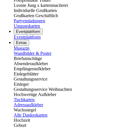
Fotoprodukte Trauer
Leonie Jung x kartenmacherei
Individuelle Grußkarten
Grußkarten Geschäftlich
Partyeinladungen
Umzugskarten
Eventplattform
Eventplattform
Extras
Magazin
Wandbilder & Poster
Briefumschläge
Absenderaufkleber
Empfängeraufkleber
Einlegeblätter
Gestaltungsservice
Einleger
Gestaltungsservice Weihnachten
Hochwertige Aufkleber
Tischkarten
Adressaufkleber
Wachssiegel
Alle Dankeskarten
Hochzeit
Geburt