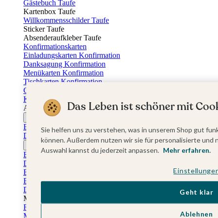
Gästebuch Taufe
Kartenbox Taufe
Willkommensschilder Taufe
Sticker Taufe
Absenderaufkleber Taufe
Konfirmationskarten
Einladungskarten Konfirmation
Danksagung Konfirmation
Menükarten Konfirmation
Tischkarten Konfirmation
Gästebuch Konfirmation
Kerzen Konfirmation
Das Leben ist schöner mit Cook
Aufkleber zum Anlass Ihres Kindes
Firmungskarten
Einladungskarten Firmung
Sie helfen uns zu verstehen, was in unserem Shop gut funk
Dankeskarten Firmung
können. Außerdem nutzen wir sie für personalisierte und 
Jugendweihekarten
Auswahl kannst du jederzeit anpassen.
Mehr erfahren.
Einladungskarten Jugendweihe
Dankeskarten Jugendweihe
Einstellunge
Einschulungskarten
Einladungskarten Einschulung
Danksagung Einschulung
Geht klar
Muttertag
Fotogeschenke Muttertag
Ablehnen
Muttertagskarten