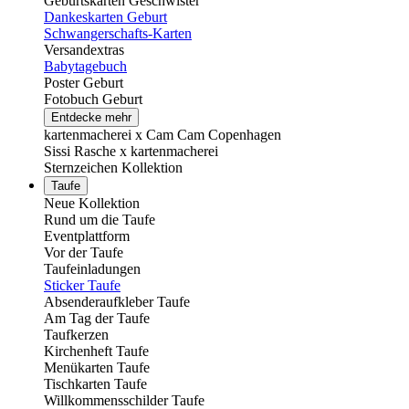
Geburtskarten Geschwister
Dankeskarten Geburt
Schwangerschafts-Karten
Versandextras
Babytagebuch
Poster Geburt
Fotobuch Geburt
Entdecke mehr
kartenmacherei x Cam Cam Copenhagen
Sissi Rasche x kartenmacherei
Sternzeichen Kollektion
Taufe
Neue Kollektion
Rund um die Taufe
Eventplattform
Vor der Taufe
Taufeinladungen
Sticker Taufe
Absenderaufkleber Taufe
Am Tag der Taufe
Taufkerzen
Kirchenheft Taufe
Menükarten Taufe
Tischkarten Taufe
Willkommensschilder Taufe