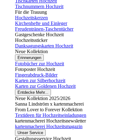
Tischkarten Hochzeit
Tischnummern Hochzeit
Für die Trauung
Hochzeitskerzen
Kirchenhefte und Einleger
Freudentränen-Taschentücher
Gastgeschenke Hochzeit
Hochzeitssticker
Danksagungskarten Hochzeit
Neue Kollektion
Erinnerungen
Fotobücher zur Hochzeit
Fotoposter Hochzeit
Fingerabdruck-Bilder
Karten zur Silberhochzeit
Karten zur Goldenen Hochzeit
Entdecke Mehr...
Neue Kollektion 2025/2026
Sanna Lindström x kartenmacherei
From Lover to Forever Kollektion
Textideen für Hochzeitseinladungen
kartenmacherei Hochzeitsnewsletter
kartenmacherei Hochzeitsmagazin
Unser Service
Gestaltungsservice Hochzeit