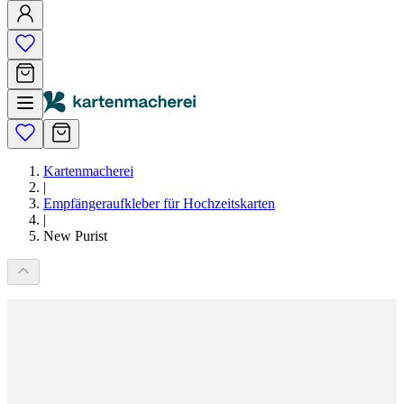
Kartenmacherei
|
Empfängeraufkleber für Hochzeitskarten
|
New Purist