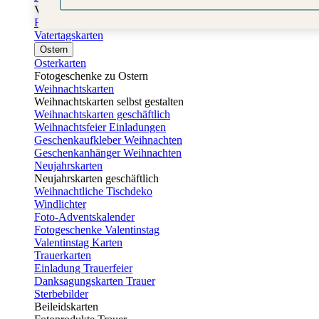
Vatertag
Fotogeschenke Vatertag
Vatertagskarten
Ostern
Osterkarten
Fotogeschenke zu Ostern
Weihnachtskarten
Weihnachtskarten selbst gestalten
Weihnachtskarten geschäftlich
Weihnachtsfeier Einladungen
Geschenkaufkleber Weihnachten
Geschenkanhänger Weihnachten
Neujahrskarten
Neujahrskarten geschäftlich
Weihnachtliche Tischdeko
Windlichter
Foto-Adventskalender
Fotogeschenke Valentinstag
Valentinstag Karten
Trauerkarten
Einladung Trauerfeier
Danksagungskarten Trauer
Sterbebilder
Beileidskarten