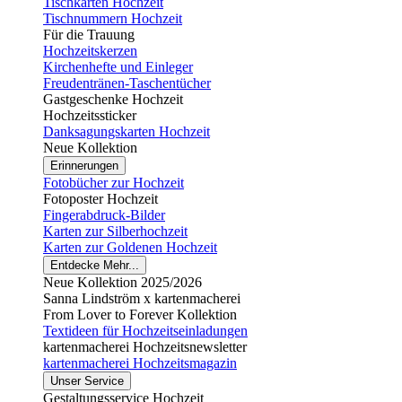
Tischkarten Hochzeit
Tischnummern Hochzeit
Für die Trauung
Hochzeitskerzen
Kirchenhefte und Einleger
Freudentränen-Taschentücher
Gastgeschenke Hochzeit
Hochzeitssticker
Danksagungskarten Hochzeit
Neue Kollektion
Erinnerungen
Fotobücher zur Hochzeit
Fotoposter Hochzeit
Fingerabdruck-Bilder
Karten zur Silberhochzeit
Karten zur Goldenen Hochzeit
Entdecke Mehr...
Neue Kollektion 2025/2026
Sanna Lindström x kartenmacherei
From Lover to Forever Kollektion
Textideen für Hochzeitseinladungen
kartenmacherei Hochzeitsnewsletter
kartenmacherei Hochzeitsmagazin
Unser Service
Gestaltungsservice Hochzeit