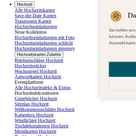
Hochzeit
Alle Hochzeitskarten
Da
Save-the-Date Karten
Trauzeugen Karten
Hochzeitseinladungen
Sie helfen uns
Neue Kollektion
können. Außer
Hochzeitseinladungen mit Foto
Auswahl kanns
Hochzeitseinladungen schlicht
Hochzeitseinladungen greenery
Hochzeitskarten Zubehör
Briefumschläge Hochzeit
Hochzeitssticker
Wachssiegel Hochzeit
Antwortkarten Hochzeit
Eventplattform
Alle Hochzeitsdeko & Extras
Hochzeitsdekorationen
Gästebücher Hochzeit
Sitzplan Hochzeit
Willkommensschilder Hochzeit
Kartenbox Hochzeit
Windlichter Hochzeit
Tischdekorationen Hochzeit
Menükarten Hochzeit