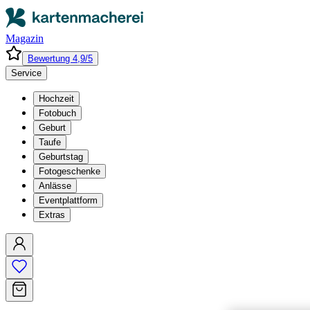
Magazin
Bewertung 4,9/5
Service
Hochzeit
Fotobuch
Geburt
Taufe
Geburtstag
Fotogeschenke
Anlässe
Eventplattform
Extras