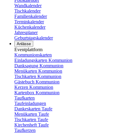
Fotokalender
Wandkalender
Tischkalender
Familienkalender
Terminkalender
Küchenkalender
Jahresplaner
Geburtstagskalender
Anlässe
Eventplattform
Kommunionskarten
Einladungskarten Kommunion
Danksagung Kommunion
Menükarten Kommunion
Tischkarten Kommunion
Gästebuch Kommunion
Kerzen Kommunion
Kartenbox Kommunion
Taufkarten
Taufeinladungen
Dankeskarten Taufe
Menükarten Taufe
Tischkarten Taufe
Kirchenheft Taufe
Taufkerzen