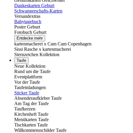
Geburtskarten Geschwister
Dankeskarten Geburt
Schwangerschafts-Karten
Versandextras
Babytagebuch
Poster Geburt
Fotobuch Geburt
Entdecke mehr
kartenmacherei x Cam Cam Copenhagen
Sissi Rasche x kartenmacherei
Sternzeichen Kollektion
Taufe
Neue Kollektion
Rund um die Taufe
Eventplattform
Vor der Taufe
Taufeinladungen
Sticker Taufe
Absenderaufkleber Taufe
Am Tag der Taufe
Taufkerzen
Kirchenheft Taufe
Menükarten Taufe
Tischkarten Taufe
Willkommensschilder Taufe