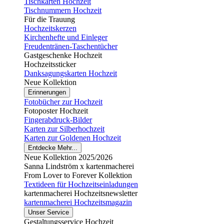
Tischkarten Hochzeit
Tischnummern Hochzeit
Für die Trauung
Hochzeitskerzen
Kirchenhefte und Einleger
Freudentränen-Taschentücher
Gastgeschenke Hochzeit
Hochzeitssticker
Danksagungskarten Hochzeit
Neue Kollektion
Erinnerungen
Fotobücher zur Hochzeit
Fotoposter Hochzeit
Fingerabdruck-Bilder
Karten zur Silberhochzeit
Karten zur Goldenen Hochzeit
Entdecke Mehr...
Neue Kollektion 2025/2026
Sanna Lindström x kartenmacherei
From Lover to Forever Kollektion
Textideen für Hochzeitseinladungen
kartenmacherei Hochzeitsnewsletter
kartenmacherei Hochzeitsmagazin
Unser Service
Gestaltungsservice Hochzeit