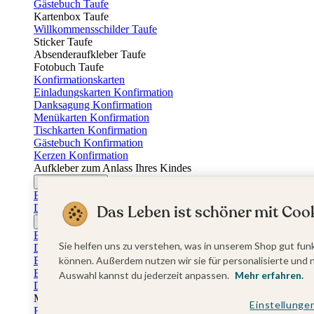
Gästebuch Taufe
Kartenbox Taufe
Willkommensschilder Taufe
Sticker Taufe
Absenderaufkleber Taufe
Fotobuch Taufe
Konfirmationskarten
Einladungskarten Konfirmation
Danksagung Konfirmation
Menükarten Konfirmation
Tischkarten Konfirmation
Gästebuch Konfirmation
Kerzen Konfirmation
Aufkleber zum Anlass Ihres Kindes
Firmungskarten
Einladungskarten Firmung
Dankeskarten Firmung
Das Leben ist schöner mit Cook
Jugendweihekarten
Einladungskarten Jugendweihe
Sie helfen uns zu verstehen, was in unserem Shop gut funk
Dankeskarten Jugendweihe
Einschulungskarten
können. Außerdem nutzen wir sie für personalisierte und 
Einladungskarten Einschulung
Auswahl kannst du jederzeit anpassen.
Mehr erfahren.
Danksagung Einschulung
Muttertag
Einstellunge
Fotogeschenke Muttertag