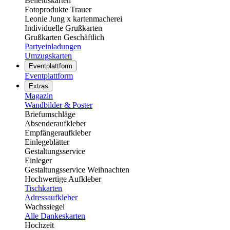
Beileidskarten
Fotoprodukte Trauer
Leonie Jung x kartenmacherei
Individuelle Grußkarten
Grußkarten Geschäftlich
Partyeinladungen
Umzugskarten
Eventplattform
Eventplattform
Extras
Magazin
Wandbilder & Poster
Briefumschläge
Absenderaufkleber
Empfängeraufkleber
Einlegeblätter
Gestaltungsservice
Einleger
Gestaltungsservice Weihnachten
Hochwertige Aufkleber
Tischkarten
Adressaufkleber
Wachssiegel
Alle Dankeskarten
Hochzeit