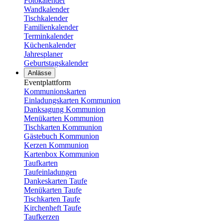
Fotokalender
Wandkalender
Tischkalender
Familienkalender
Terminkalender
Küchenkalender
Jahresplaner
Geburtstagskalender
Anlässe
Eventplattform
Kommunionskarten
Einladungskarten Kommunion
Danksagung Kommunion
Menükarten Kommunion
Tischkarten Kommunion
Gästebuch Kommunion
Kerzen Kommunion
Kartenbox Kommunion
Taufkarten
Taufeinladungen
Dankeskarten Taufe
Menükarten Taufe
Tischkarten Taufe
Kirchenheft Taufe
Taufkerzen