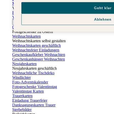
Muttertagskarten
Geht klar
Vatertag
Fotogeschenke Vatertag
Vatertagskarten
Ablehnen
Ostern
Osterkarten
Fotogeschenke zu Ostern
Weihnachtskarten
Weihnachtskarten selbst gestalten
Weihnachtskarten geschäftlich
Weihnachtsfeier Einladungen
Geschenkaufkleber Weihnachten
Geschenkanhänger Weihnachten
Neujahrskarten
Neujahrskarten geschäftlich
Weihnachtliche Tischdeko
Windlichter
Foto-Adventskalender
Fotogeschenke Valentinstag
Valentinstag Karten
Trauerkarten
Einladung Trauerfeier
Danksagungskarten Trauer
Sterbebilder