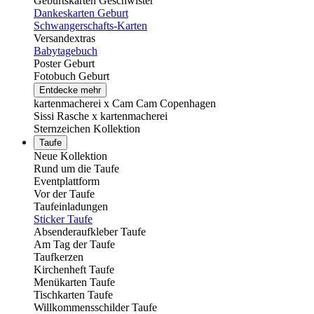
Geburtskarten Geschwister
Dankeskarten Geburt
Schwangerschafts-Karten
Versandextras
Babytagebuch
Poster Geburt
Fotobuch Geburt
Entdecke mehr
kartenmacherei x Cam Cam Copenhagen
Sissi Rasche x kartenmacherei
Sternzeichen Kollektion
Taufe
Neue Kollektion
Rund um die Taufe
Eventplattform
Vor der Taufe
Taufeinladungen
Sticker Taufe
Absenderaufkleber Taufe
Am Tag der Taufe
Taufkerzen
Kirchenheft Taufe
Menükarten Taufe
Tischkarten Taufe
Willkommensschilder Taufe