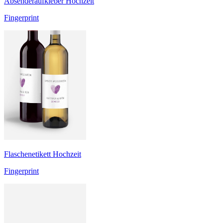
Absenderaufkleber Hochzeit
Fingerprint
Flaschenetikett Hochzeit
Fingerprint