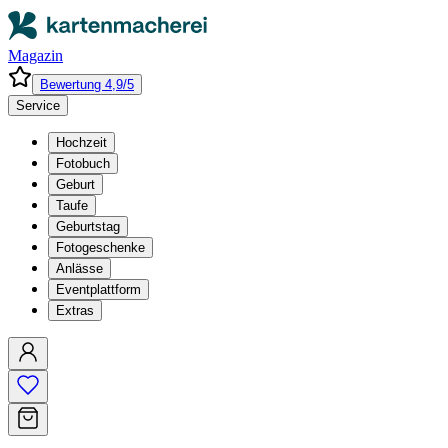
Magazin
Bewertung 4,9/5
Service
Hochzeit
Fotobuch
Geburt
Taufe
Geburtstag
Fotogeschenke
Anlässe
Eventplattform
Extras