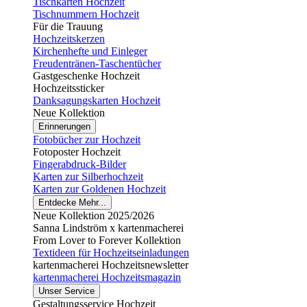
Tischkarten Hochzeit
Tischnummern Hochzeit
Für die Trauung
Hochzeitskerzen
Kirchenhefte und Einleger
Freudentränen-Taschentücher
Gastgeschenke Hochzeit
Hochzeitssticker
Danksagungskarten Hochzeit
Neue Kollektion
Erinnerungen
Fotobücher zur Hochzeit
Fotoposter Hochzeit
Fingerabdruck-Bilder
Karten zur Silberhochzeit
Karten zur Goldenen Hochzeit
Entdecke Mehr...
Neue Kollektion 2025/2026
Sanna Lindström x kartenmacherei
From Lover to Forever Kollektion
Textideen für Hochzeitseinladungen
kartenmacherei Hochzeitsnewsletter
kartenmacherei Hochzeitsmagazin
Unser Service
Gestaltungsservice Hochzeit