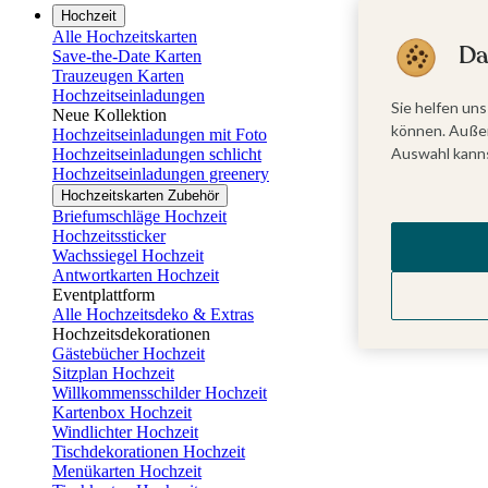
Hochzeit
Alle Hochzeitskarten
Da
Save-the-Date Karten
Trauzeugen Karten
Hochzeitseinladungen
Sie helfen uns
Neue Kollektion
können. Außer
Hochzeitseinladungen mit Foto
Auswahl kanns
Hochzeitseinladungen schlicht
Hochzeitseinladungen greenery
Hochzeitskarten Zubehör
Briefumschläge Hochzeit
Hochzeitssticker
Wachssiegel Hochzeit
Antwortkarten Hochzeit
Eventplattform
Alle Hochzeitsdeko & Extras
Hochzeitsdekorationen
Gästebücher Hochzeit
Sitzplan Hochzeit
Willkommensschilder Hochzeit
Kartenbox Hochzeit
Windlichter Hochzeit
Tischdekorationen Hochzeit
Menükarten Hochzeit