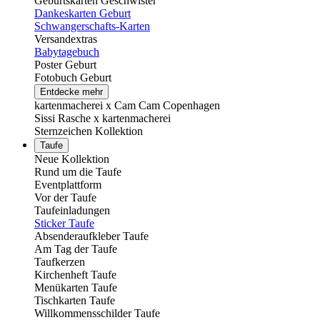
Geburtskarten Geschwister
Dankeskarten Geburt
Schwangerschafts-Karten
Versandextras
Babytagebuch
Poster Geburt
Fotobuch Geburt
Entdecke mehr
kartenmacherei x Cam Cam Copenhagen
Sissi Rasche x kartenmacherei
Sternzeichen Kollektion
Taufe
Neue Kollektion
Rund um die Taufe
Eventplattform
Vor der Taufe
Taufeinladungen
Sticker Taufe
Absenderaufkleber Taufe
Am Tag der Taufe
Taufkerzen
Kirchenheft Taufe
Menükarten Taufe
Tischkarten Taufe
Willkommensschilder Taufe