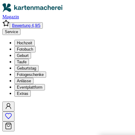
Magazin
Bewertung 4,9/5
Service
Hochzeit
Fotobuch
Geburt
Taufe
Geburtstag
Fotogeschenke
Anlässe
Eventplattform
Extras