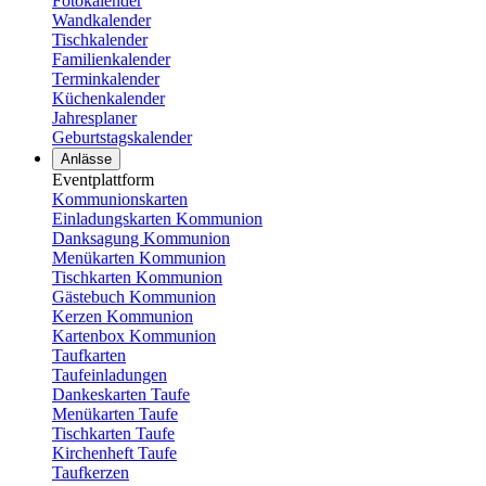
Fotokalender
Wandkalender
Tischkalender
Familienkalender
Terminkalender
Küchenkalender
Jahresplaner
Geburtstagskalender
Anlässe
Eventplattform
Kommunionskarten
Einladungskarten Kommunion
Danksagung Kommunion
Menükarten Kommunion
Tischkarten Kommunion
Gästebuch Kommunion
Kerzen Kommunion
Kartenbox Kommunion
Taufkarten
Taufeinladungen
Dankeskarten Taufe
Menükarten Taufe
Tischkarten Taufe
Kirchenheft Taufe
Taufkerzen