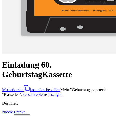
Einladung 60.
Geburtstag
Kassette
Musterkarte:
kostenlos bestellen
Mehr
"
Geburtstagspapeterie
"Kassette"
":
Gesamte Serie anzeigen
Designer
:
Nicole Franke