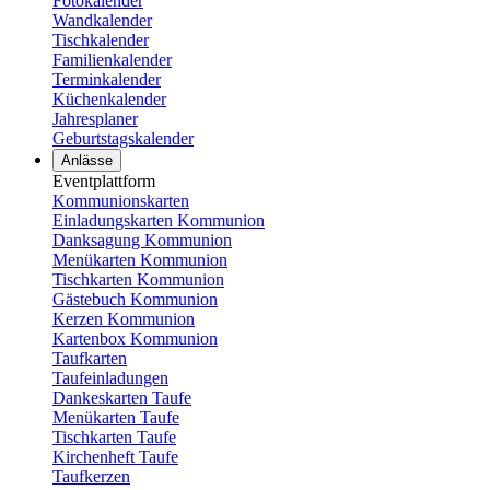
Fotokalender
Wandkalender
Tischkalender
Familienkalender
Terminkalender
Küchenkalender
Jahresplaner
Geburtstagskalender
Anlässe
Eventplattform
Kommunionskarten
Einladungskarten Kommunion
Danksagung Kommunion
Menükarten Kommunion
Tischkarten Kommunion
Gästebuch Kommunion
Kerzen Kommunion
Kartenbox Kommunion
Taufkarten
Taufeinladungen
Dankeskarten Taufe
Menükarten Taufe
Tischkarten Taufe
Kirchenheft Taufe
Taufkerzen