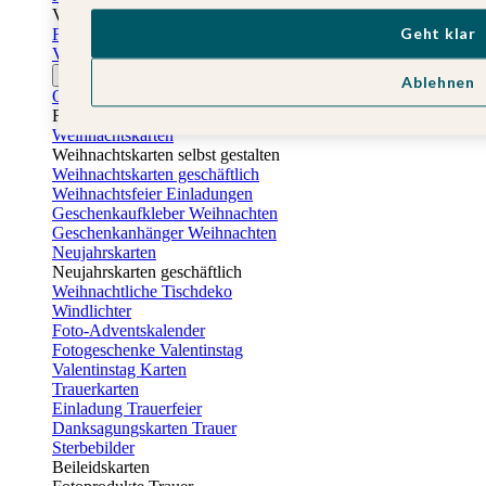
Vatertag
Geht klar
Fotogeschenke Vatertag
Vatertagskarten
Ostern
Ablehnen
Osterkarten
Fotogeschenke zu Ostern
Weihnachtskarten
Weihnachtskarten selbst gestalten
Weihnachtskarten geschäftlich
Weihnachtsfeier Einladungen
Geschenkaufkleber Weihnachten
Geschenkanhänger Weihnachten
Neujahrskarten
Neujahrskarten geschäftlich
Weihnachtliche Tischdeko
Windlichter
Foto-Adventskalender
Fotogeschenke Valentinstag
Valentinstag Karten
Trauerkarten
Einladung Trauerfeier
Danksagungskarten Trauer
Sterbebilder
Beileidskarten