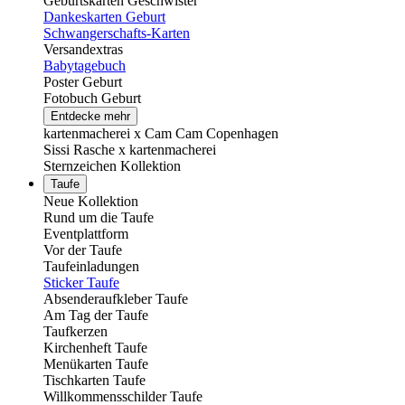
Geburtskarten Geschwister
Dankeskarten Geburt
Schwangerschafts-Karten
Versandextras
Babytagebuch
Poster Geburt
Fotobuch Geburt
Entdecke mehr
kartenmacherei x Cam Cam Copenhagen
Sissi Rasche x kartenmacherei
Sternzeichen Kollektion
Taufe
Neue Kollektion
Rund um die Taufe
Eventplattform
Vor der Taufe
Taufeinladungen
Sticker Taufe
Absenderaufkleber Taufe
Am Tag der Taufe
Taufkerzen
Kirchenheft Taufe
Menükarten Taufe
Tischkarten Taufe
Willkommensschilder Taufe