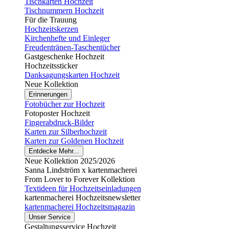
Tischkarten Hochzeit
Tischnummern Hochzeit
Für die Trauung
Hochzeitskerzen
Kirchenhefte und Einleger
Freudentränen-Taschentücher
Gastgeschenke Hochzeit
Hochzeitssticker
Danksagungskarten Hochzeit
Neue Kollektion
Erinnerungen
Fotobücher zur Hochzeit
Fotoposter Hochzeit
Fingerabdruck-Bilder
Karten zur Silberhochzeit
Karten zur Goldenen Hochzeit
Entdecke Mehr...
Neue Kollektion 2025/2026
Sanna Lindström x kartenmacherei
From Lover to Forever Kollektion
Textideen für Hochzeitseinladungen
kartenmacherei Hochzeitsnewsletter
kartenmacherei Hochzeitsmagazin
Unser Service
Gestaltungsservice Hochzeit