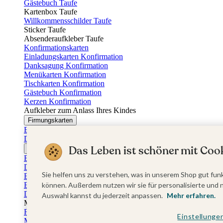
Gästebuch Taufe
Kartenbox Taufe
Willkommensschilder Taufe
Sticker Taufe
Absenderaufkleber Taufe
Konfirmationskarten
Einladungskarten Konfirmation
Danksagung Konfirmation
Menükarten Konfirmation
Tischkarten Konfirmation
Gästebuch Konfirmation
Kerzen Konfirmation
Aufkleber zum Anlass Ihres Kindes
Firmungskarten
Einladungskarten Firmung
Dankeskarten Firmung
Das Leben ist schöner mit Cook
Jugendweihekarten
Einladungskarten Jugendweihe
Dankeskarten Jugendweihe
Sie helfen uns zu verstehen, was in unserem Shop gut funk
Einschulungskarten
Einladungskarten Einschulung
können. Außerdem nutzen wir sie für personalisierte und 
Danksagung Einschulung
Auswahl kannst du jederzeit anpassen.
Mehr erfahren.
Muttertag
Fotogeschenke Muttertag
Einstellunge
Muttertagskarten