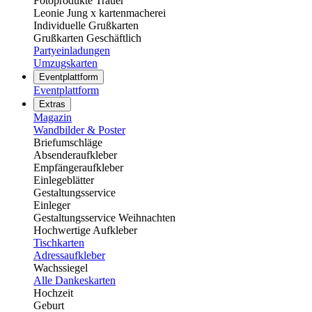
Fotoprodukte Trauer
Leonie Jung x kartenmacherei
Individuelle Grußkarten
Grußkarten Geschäftlich
Partyeinladungen
Umzugskarten
Eventplattform
Eventplattform
Extras
Magazin
Wandbilder & Poster
Briefumschläge
Absenderaufkleber
Empfängeraufkleber
Einlegeblätter
Gestaltungsservice
Einleger
Gestaltungsservice Weihnachten
Hochwertige Aufkleber
Tischkarten
Adressaufkleber
Wachssiegel
Alle Dankeskarten
Hochzeit
Geburt