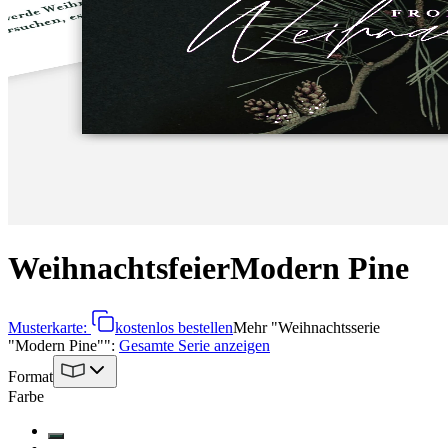
Weihnachtsfeier
Modern Pine
Musterkarte:
kostenlos bestellen
Mehr
"
Weihnachtsserie
"Modern Pine"
":
Gesamte Serie anzeigen
Format
Farbe