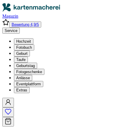
Magazin
Bewertung 4,9/5
Service
Hochzeit
Fotobuch
Geburt
Taufe
Geburtstag
Fotogeschenke
Anlässe
Eventplattform
Extras