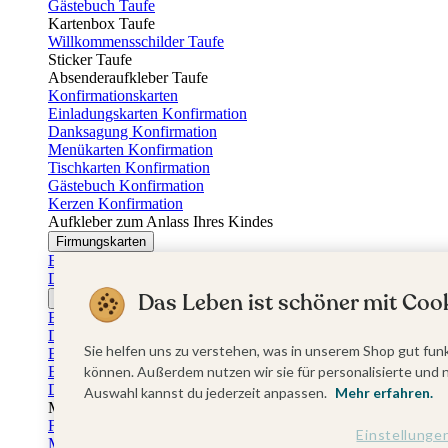
Gästebuch Taufe
Kartenbox Taufe
Willkommensschilder Taufe
Sticker Taufe
Absenderaufkleber Taufe
Konfirmationskarten
Einladungskarten Konfirmation
Danksagung Konfirmation
Menükarten Konfirmation
Tischkarten Konfirmation
Gästebuch Konfirmation
Kerzen Konfirmation
Aufkleber zum Anlass Ihres Kindes
Firmungskarten
Einladungskarten Firmung
Dankeskarten Firmung
Das Leben ist schöner mit Cook
Jugendweihekarten
Einladungskarten Jugendweihe
Dankeskarten Jugendweihe
Sie helfen uns zu verstehen, was in unserem Shop gut funk
Einschulungskarten
Einladungskarten Einschulung
können. Außerdem nutzen wir sie für personalisierte und 
Danksagung Einschulung
Auswahl kannst du jederzeit anpassen.
Mehr erfahren.
Muttertag
Fotogeschenke Muttertag
Einstellunge
Muttertagskarten