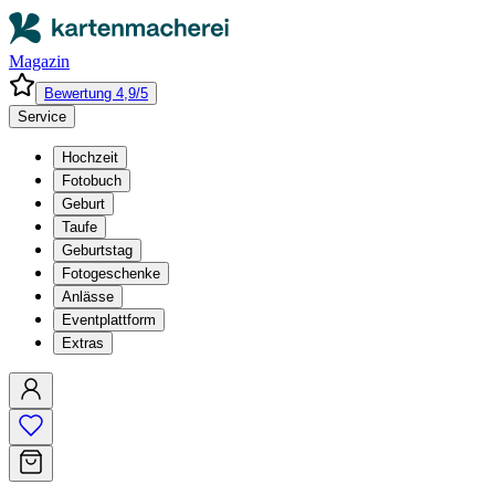
Magazin
Bewertung 4,9/5
Service
Hochzeit
Fotobuch
Geburt
Taufe
Geburtstag
Fotogeschenke
Anlässe
Eventplattform
Extras