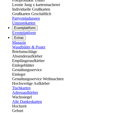
Fotoprodukte Trauer
Leonie Jung x kartenmacherei
Individuelle Grußkarten
Grußkarten Geschäftlich
Partyeinladungen
Umzugskarten
Eventplattform
Eventplattform
Extras
Magazin
Wandbilder & Poster
Briefumschläge
Absenderaufkleber
Empfängeraufkleber
Einlegeblätter
Gestaltungsservice
Einleger
Gestaltungsservice Weihnachten
Hochwertige Aufkleber
Tischkarten
Adressaufkleber
Wachssiegel
Alle Dankeskarten
Hochzeit
Geburt