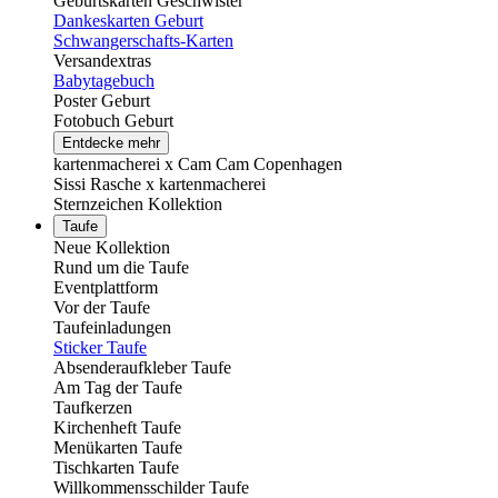
Geburtskarten Geschwister
Dankeskarten Geburt
Schwangerschafts-Karten
Versandextras
Babytagebuch
Poster Geburt
Fotobuch Geburt
Entdecke mehr
kartenmacherei x Cam Cam Copenhagen
Sissi Rasche x kartenmacherei
Sternzeichen Kollektion
Taufe
Neue Kollektion
Rund um die Taufe
Eventplattform
Vor der Taufe
Taufeinladungen
Sticker Taufe
Absenderaufkleber Taufe
Am Tag der Taufe
Taufkerzen
Kirchenheft Taufe
Menükarten Taufe
Tischkarten Taufe
Willkommensschilder Taufe