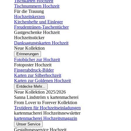
Tischkarten Hochzeit
Tischnummern Hochzeit
Für die Trauung
Hochzeitskerzen
Kirchenhefte und Einleger
Freudentränen-Taschentücher
Gastgeschenke Hochzeit
Hochzeitssticker
Danksagungskarten Hochzeit
Neue Kollektion
Erinnerungen
Fotobücher zur Hochzeit
Fotoposter Hochzeit
Fingerabdruck-Bilder
Karten zur Silberhochzeit
Karten zur Goldenen Hochzeit
Entdecke Mehr...
Neue Kollektion 2025/2026
Sanna Lindström x kartenmacherei
From Lover to Forever Kollektion
Textideen für Hochzeitseinladungen
kartenmacherei Hochzeitsnewsletter
kartenmacherei Hochzeitsmagazin
Unser Service
Gestaltungsservice Hochzeit