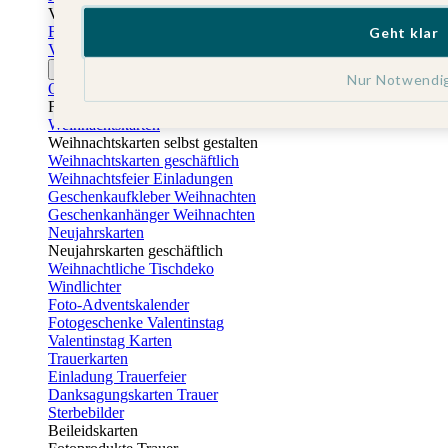
Vatertag
Fotogeschenke Vatertag
Geht klar
Vatertagskarten
Ostern
Nur Notwendi
Osterkarten
Fotogeschenke zu Ostern
Weihnachtskarten
Weihnachtskarten selbst gestalten
Weihnachtskarten geschäftlich
Weihnachtsfeier Einladungen
Geschenkaufkleber Weihnachten
Geschenkanhänger Weihnachten
Neujahrskarten
Neujahrskarten geschäftlich
Weihnachtliche Tischdeko
Windlichter
Foto-Adventskalender
Fotogeschenke Valentinstag
Valentinstag Karten
Trauerkarten
Einladung Trauerfeier
Danksagungskarten Trauer
Sterbebilder
Beileidskarten