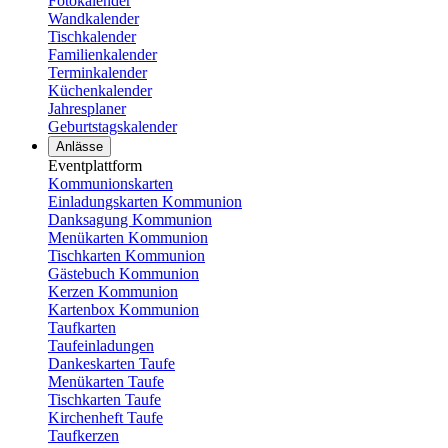
Fotokalender
Wandkalender
Tischkalender
Familienkalender
Terminkalender
Küchenkalender
Jahresplaner
Geburtstagskalender
Anlässe
Eventplattform
Kommunionskarten
Einladungskarten Kommunion
Danksagung Kommunion
Menükarten Kommunion
Tischkarten Kommunion
Gästebuch Kommunion
Kerzen Kommunion
Kartenbox Kommunion
Taufkarten
Taufeinladungen
Dankeskarten Taufe
Menükarten Taufe
Tischkarten Taufe
Kirchenheft Taufe
Taufkerzen