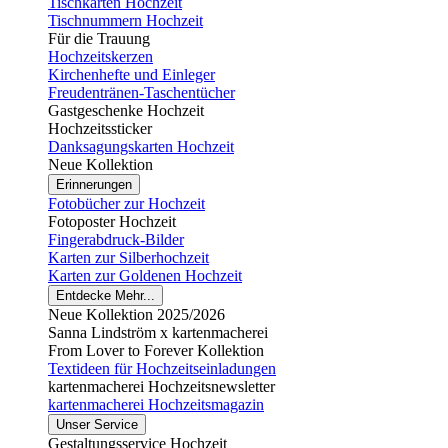
Tischkarten Hochzeit
Tischnummern Hochzeit
Für die Trauung
Hochzeitskerzen
Kirchenhefte und Einleger
Freudentränen-Taschentücher
Gastgeschenke Hochzeit
Hochzeitssticker
Danksagungskarten Hochzeit
Neue Kollektion
Erinnerungen
Fotobücher zur Hochzeit
Fotoposter Hochzeit
Fingerabdruck-Bilder
Karten zur Silberhochzeit
Karten zur Goldenen Hochzeit
Entdecke Mehr...
Neue Kollektion 2025/2026
Sanna Lindström x kartenmacherei
From Lover to Forever Kollektion
Textideen für Hochzeitseinladungen
kartenmacherei Hochzeitsnewsletter
kartenmacherei Hochzeitsmagazin
Unser Service
Gestaltungsservice Hochzeit