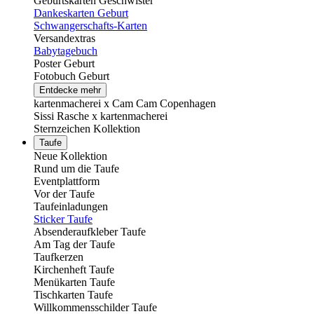
Geburtskarten Geschwister
Dankeskarten Geburt
Schwangerschafts-Karten
Versandextras
Babytagebuch
Poster Geburt
Fotobuch Geburt
Entdecke mehr
kartenmacherei x Cam Cam Copenhagen
Sissi Rasche x kartenmacherei
Sternzeichen Kollektion
Taufe
Neue Kollektion
Rund um die Taufe
Eventplattform
Vor der Taufe
Taufeinladungen
Sticker Taufe
Absenderaufkleber Taufe
Am Tag der Taufe
Taufkerzen
Kirchenheft Taufe
Menükarten Taufe
Tischkarten Taufe
Willkommensschilder Taufe