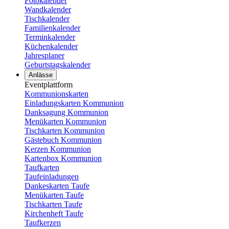
Fotokalender
Wandkalender
Tischkalender
Familienkalender
Terminkalender
Küchenkalender
Jahresplaner
Geburtstagskalender
Anlässe
Eventplattform
Kommunionskarten
Einladungskarten Kommunion
Danksagung Kommunion
Menükarten Kommunion
Tischkarten Kommunion
Gästebuch Kommunion
Kerzen Kommunion
Kartenbox Kommunion
Taufkarten
Taufeinladungen
Dankeskarten Taufe
Menükarten Taufe
Tischkarten Taufe
Kirchenheft Taufe
Taufkerzen