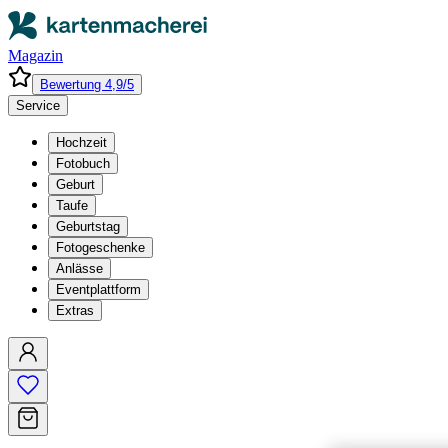
Magazin
Bewertung 4,9/5
Service
Hochzeit
Fotobuch
Geburt
Taufe
Geburtstag
Fotogeschenke
Anlässe
Eventplattform
Extras