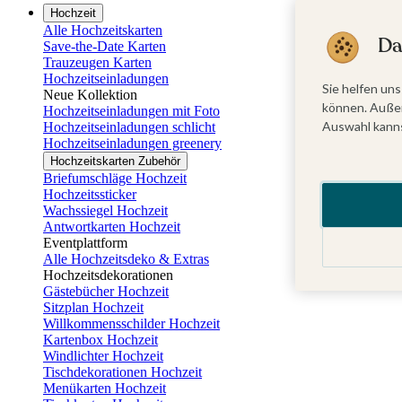
Hochzeit
Alle Hochzeitskarten
Da
Save-the-Date Karten
Trauzeugen Karten
Hochzeitseinladungen
Sie helfen uns
Neue Kollektion
können. Außer
Hochzeitseinladungen mit Foto
Auswahl kanns
Hochzeitseinladungen schlicht
Hochzeitseinladungen greenery
Hochzeitskarten Zubehör
Briefumschläge Hochzeit
Hochzeitssticker
Wachssiegel Hochzeit
Antwortkarten Hochzeit
Eventplattform
Alle Hochzeitsdeko & Extras
Hochzeitsdekorationen
Gästebücher Hochzeit
Sitzplan Hochzeit
Willkommensschilder Hochzeit
Kartenbox Hochzeit
Windlichter Hochzeit
Tischdekorationen Hochzeit
Menükarten Hochzeit