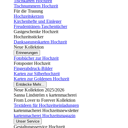
Tischkarten Hochzeit
Tischnummern Hochzeit
Für die Trauung
Hochzeitskerzen
Kirchenhefte und Einleger
Freudentränen-Taschentücher
Gastgeschenke Hochzeit
Hochzeitssticker
Danksagungskarten Hochzeit
Neue Kollektion
Erinnerungen
Fotobücher zur Hochzeit
Fotoposter Hochzeit
Fingerabdruck-Bilder
Karten zur Silberhochzeit
Karten zur Goldenen Hochzeit
Entdecke Mehr...
Neue Kollektion 2025/2026
Sanna Lindström x kartenmacherei
From Lover to Forever Kollektion
Textideen für Hochzeitseinladungen
kartenmacherei Hochzeitsnewsletter
kartenmacherei Hochzeitsmagazin
Unser Service
Gestaltungsservice Hochzeit