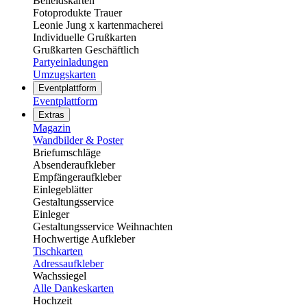
Beileidskarten
Fotoprodukte Trauer
Leonie Jung x kartenmacherei
Individuelle Grußkarten
Grußkarten Geschäftlich
Partyeinladungen
Umzugskarten
Eventplattform
Eventplattform
Extras
Magazin
Wandbilder & Poster
Briefumschläge
Absenderaufkleber
Empfängeraufkleber
Einlegeblätter
Gestaltungsservice
Einleger
Gestaltungsservice Weihnachten
Hochwertige Aufkleber
Tischkarten
Adressaufkleber
Wachssiegel
Alle Dankeskarten
Hochzeit