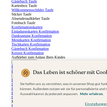
Gästebuch Taufe
Kartenbox Taufe
Willkommensschilder Taufe
Sticker Taufe
Absenderaufkleber Taufe
Fotobuch Taufe
Konfirmationskarten
Einladungskarten Konfirmation
Danksagung Konfirmation
Menükarten Konfirmation
Tischkarten Konfirmation
Gästebuch Konfirmation
Kerzen Konfirmation
Aufkleber zum Anlass Ihres Kindes
Firmungskarten
Einladungskarten Firmung
Dankeskarten Firmung
Das Leben ist schöner mit Cook
Jugendweihekarten
Einladungskarten Jugendweihe
Sie helfen uns zu verstehen, was in unserem Shop gut funk
Dankeskarten Jugendweihe
Einschulungskarten
können. Außerdem nutzen wir sie für personalisierte und 
Einladungskarten Einschulung
Auswahl kannst du jederzeit anpassen.
Mehr erfahren.
Danksagung Einschulung
Muttertag
Einstellunge
Fotogeschenke Muttertag