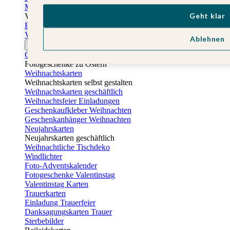
Muttertagskarten
Geht klar
Vatertag
Fotogeschenke Vatertag
Vatertagskarten
Ablehnen
Ostern
Osterkarten
Fotogeschenke zu Ostern
Weihnachtskarten
Weihnachtskarten selbst gestalten
Weihnachtskarten geschäftlich
Weihnachtsfeier Einladungen
Geschenkaufkleber Weihnachten
Geschenkanhänger Weihnachten
Neujahrskarten
Neujahrskarten geschäftlich
Weihnachtliche Tischdeko
Windlichter
Foto-Adventskalender
Fotogeschenke Valentinstag
Valentinstag Karten
Trauerkarten
Einladung Trauerfeier
Danksagungskarten Trauer
Sterbebilder