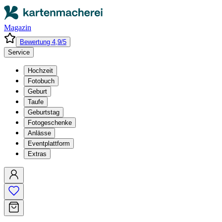
Magazin
Bewertung 4,9/5
Service
Hochzeit
Fotobuch
Geburt
Taufe
Geburtstag
Fotogeschenke
Anlässe
Eventplattform
Extras