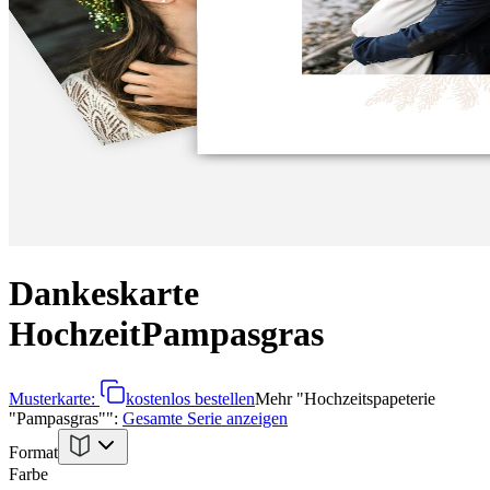
Dankeskarte
Hochzeit
Pampasgras
Musterkarte:
kostenlos bestellen
Mehr
"
Hochzeitspapeterie
"Pampasgras"
":
Gesamte Serie anzeigen
Format
Farbe