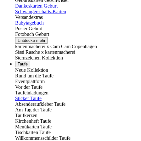
Geburtskarten Geschwister
Dankeskarten Geburt
Schwangerschafts-Karten
Versandextras
Babytagebuch
Poster Geburt
Fotobuch Geburt
Entdecke mehr
kartenmacherei x Cam Cam Copenhagen
Sissi Rasche x kartenmacherei
Sternzeichen Kollektion
Taufe
Neue Kollektion
Rund um die Taufe
Eventplattform
Vor der Taufe
Taufeinladungen
Sticker Taufe
Absenderaufkleber Taufe
Am Tag der Taufe
Taufkerzen
Kirchenheft Taufe
Menükarten Taufe
Tischkarten Taufe
Willkommensschilder Taufe