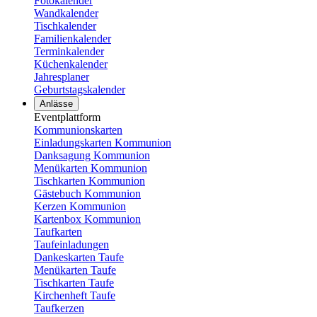
Fotokalender
Wandkalender
Tischkalender
Familienkalender
Terminkalender
Küchenkalender
Jahresplaner
Geburtstagskalender
Anlässe
Eventplattform
Kommunionskarten
Einladungskarten Kommunion
Danksagung Kommunion
Menükarten Kommunion
Tischkarten Kommunion
Gästebuch Kommunion
Kerzen Kommunion
Kartenbox Kommunion
Taufkarten
Taufeinladungen
Dankeskarten Taufe
Menükarten Taufe
Tischkarten Taufe
Kirchenheft Taufe
Taufkerzen