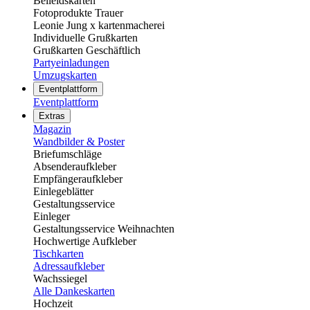
Beileidskarten
Fotoprodukte Trauer
Leonie Jung x kartenmacherei
Individuelle Grußkarten
Grußkarten Geschäftlich
Partyeinladungen
Umzugskarten
Eventplattform
Eventplattform
Extras
Magazin
Wandbilder & Poster
Briefumschläge
Absenderaufkleber
Empfängeraufkleber
Einlegeblätter
Gestaltungsservice
Einleger
Gestaltungsservice Weihnachten
Hochwertige Aufkleber
Tischkarten
Adressaufkleber
Wachssiegel
Alle Dankeskarten
Hochzeit