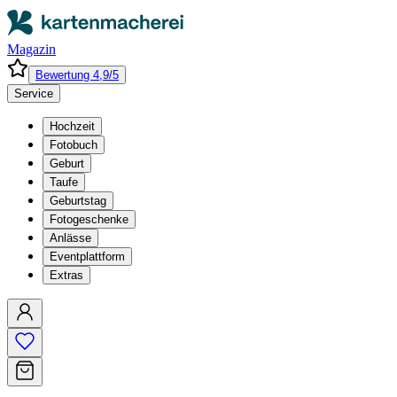
Magazin
Bewertung 4,9/5
Service
Hochzeit
Fotobuch
Geburt
Taufe
Geburtstag
Fotogeschenke
Anlässe
Eventplattform
Extras