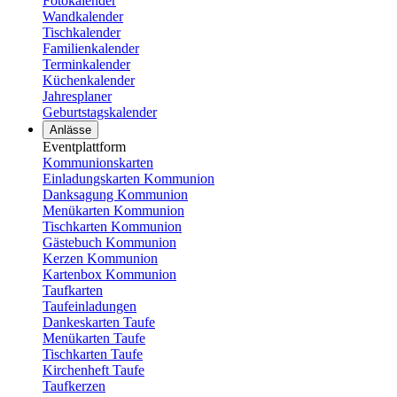
Fotokalender
Wandkalender
Tischkalender
Familienkalender
Terminkalender
Küchenkalender
Jahresplaner
Geburtstagskalender
Anlässe
Eventplattform
Kommunionskarten
Einladungskarten Kommunion
Danksagung Kommunion
Menükarten Kommunion
Tischkarten Kommunion
Gästebuch Kommunion
Kerzen Kommunion
Kartenbox Kommunion
Taufkarten
Taufeinladungen
Dankeskarten Taufe
Menükarten Taufe
Tischkarten Taufe
Kirchenheft Taufe
Taufkerzen