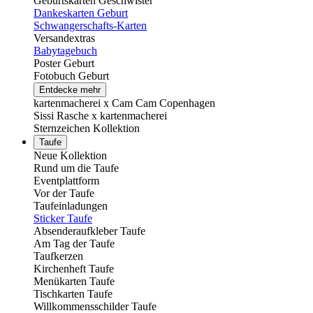
Geburtskarten Geschwister
Dankeskarten Geburt
Schwangerschafts-Karten
Versandextras
Babytagebuch
Poster Geburt
Fotobuch Geburt
Entdecke mehr
kartenmacherei x Cam Cam Copenhagen
Sissi Rasche x kartenmacherei
Sternzeichen Kollektion
Taufe
Neue Kollektion
Rund um die Taufe
Eventplattform
Vor der Taufe
Taufeinladungen
Sticker Taufe
Absenderaufkleber Taufe
Am Tag der Taufe
Taufkerzen
Kirchenheft Taufe
Menükarten Taufe
Tischkarten Taufe
Willkommensschilder Taufe