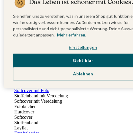
Das Leben ist schöner mit Cookies.
Fotobuch Geburtstag
Eventplattform
Einladungskarten Kindergeburtstag
Sie helfen uns zu verstehen, was in unserem Shop gut funktionie
Kindergeburtstag Jungen
wir ihn stetig verbessern können. Außerdem nutzen wir sie für
Kindergeburtstag Mädchen
personalisierte und nicht-personalisierte Werbung. Deine Ausw
Kindergeburtstag Unisex
du jederzeit anpassen.
Mehr erfahren.
Einladungskarten 1. Geburtstag
Fotogeschenke
Einstellungen
Alle Fotogeschenke
Fotobücher
Wandbilder & Poster
Geht klar
Bilderboxen
Fotohalter
Ablehnen
Bilderrahmen
Notizbücher
Stoffeinband mit Foto
Softcover mit Foto
Stoffeinband mit Veredelung
Softcover mit Veredelung
Fotobücher
Hardcover
Softcover
Stoffeinband
Layflat