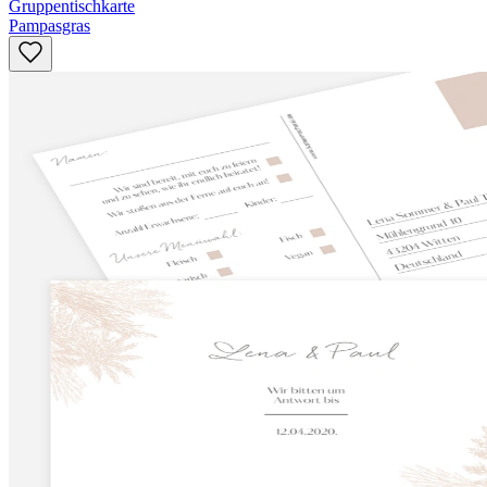
Gruppentischkarte
Pampasgras