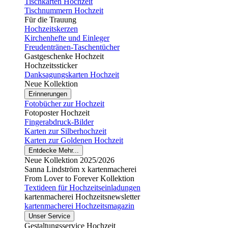
Tischkarten Hochzeit
Tischnummern Hochzeit
Für die Trauung
Hochzeitskerzen
Kirchenhefte und Einleger
Freudentränen-Taschentücher
Gastgeschenke Hochzeit
Hochzeitssticker
Danksagungskarten Hochzeit
Neue Kollektion
Erinnerungen
Fotobücher zur Hochzeit
Fotoposter Hochzeit
Fingerabdruck-Bilder
Karten zur Silberhochzeit
Karten zur Goldenen Hochzeit
Entdecke Mehr...
Neue Kollektion 2025/2026
Sanna Lindström x kartenmacherei
From Lover to Forever Kollektion
Textideen für Hochzeitseinladungen
kartenmacherei Hochzeitsnewsletter
kartenmacherei Hochzeitsmagazin
Unser Service
Gestaltungsservice Hochzeit