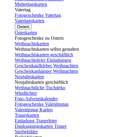
Muttertagskarten
Vatertag
Fotogeschenke Vatertag
Vatertagskarten
Ostern
Osterkarten
Fotogeschenke zu Ostern
Weihnachtskarten
Weihnachtskarten selbst gestalten
Weihnachtskarten geschäftlich
Weihnachtsfeier Einladungen
Geschenkaufkleber Weihnachten
Geschenkanhänger Weihnachten
Neujahrskarten
Neujahrskarten geschäftlich
Weihnachtliche Tischdeko
Windlichter
Foto-Adventskalender
Fotogeschenke Valentinstag
Valentinstag Karten
Trauerkarten
Einladung Trauerfeier
Danksagungskarten Trauer
Sterbebilder