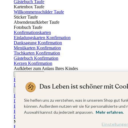
Gästebuch Taufe
Kartenbox Taufe
Willkommensschilder Taufe
Sticker Taufe
Absenderaufkleber Taufe
Fotobuch Taufe
Konfirmationskarten
Einladungskarten Konfirmation
Danksagung Konfirmation
Menükarten Konfirmation
Tischkarten Konfirmation
Gästebuch Konfirmation
Kerzen Konfirmation
Aufkleber zum Anlass Ihres Kindes
Firmungskarten
Einladungskarten Firmung
Das Leben ist schöner mit Cook
Dankeskarten Firmung
Jugendweihekarten
Einladungskarten Jugendweihe
Sie helfen uns zu verstehen, was in unserem Shop gut funk
Dankeskarten Jugendweihe
Einschulungskarten
können. Außerdem nutzen wir sie für personalisierte und 
Einladungskarten Einschulung
Auswahl kannst du jederzeit anpassen.
Mehr erfahren.
Danksagung Einschulung
Muttertag
Einstellunge
Fotogeschenke Muttertag