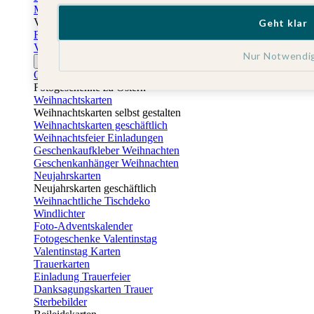
Muttertagskarten
Vatertag
Geht klar
Fotogeschenke Vatertag
Vatertagskarten
Nur Notwendi
Ostern
Osterkarten
Fotogeschenke zu Ostern
Weihnachtskarten
Weihnachtskarten selbst gestalten
Weihnachtskarten geschäftlich
Weihnachtsfeier Einladungen
Geschenkaufkleber Weihnachten
Geschenkanhänger Weihnachten
Neujahrskarten
Neujahrskarten geschäftlich
Weihnachtliche Tischdeko
Windlichter
Foto-Adventskalender
Fotogeschenke Valentinstag
Valentinstag Karten
Trauerkarten
Einladung Trauerfeier
Danksagungskarten Trauer
Sterbebilder