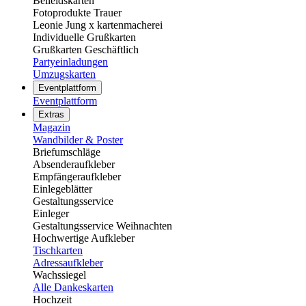
Beileidskarten
Fotoprodukte Trauer
Leonie Jung x kartenmacherei
Individuelle Grußkarten
Grußkarten Geschäftlich
Partyeinladungen
Umzugskarten
Eventplattform
Eventplattform
Extras
Magazin
Wandbilder & Poster
Briefumschläge
Absenderaufkleber
Empfängeraufkleber
Einlegeblätter
Gestaltungsservice
Einleger
Gestaltungsservice Weihnachten
Hochwertige Aufkleber
Tischkarten
Adressaufkleber
Wachssiegel
Alle Dankeskarten
Hochzeit