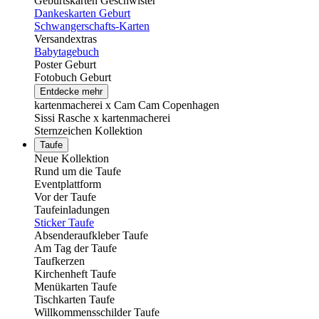
Geburtskarten Geschwister
Dankeskarten Geburt
Schwangerschafts-Karten
Versandextras
Babytagebuch
Poster Geburt
Fotobuch Geburt
Entdecke mehr
kartenmacherei x Cam Cam Copenhagen
Sissi Rasche x kartenmacherei
Sternzeichen Kollektion
Taufe
Neue Kollektion
Rund um die Taufe
Eventplattform
Vor der Taufe
Taufeinladungen
Sticker Taufe
Absenderaufkleber Taufe
Am Tag der Taufe
Taufkerzen
Kirchenheft Taufe
Menükarten Taufe
Tischkarten Taufe
Willkommensschilder Taufe