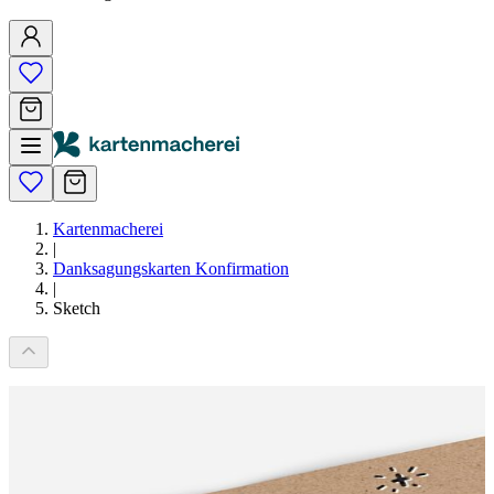
Kartenmacherei
|
Danksagungskarten Konfirmation
|
Sketch