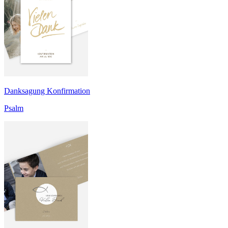
Danksagung Konfirmation
Psalm