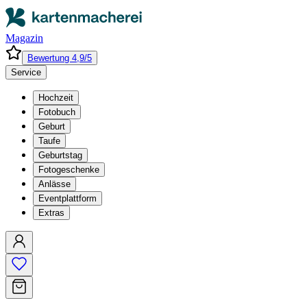
Magazin
Bewertung 4,9/5
Service
Hochzeit
Fotobuch
Geburt
Taufe
Geburtstag
Fotogeschenke
Anlässe
Eventplattform
Extras