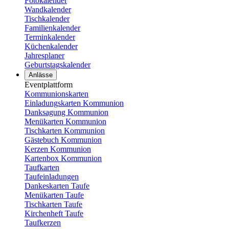
Fotokalender
Wandkalender
Tischkalender
Familienkalender
Terminkalender
Küchenkalender
Jahresplaner
Geburtstagskalender
Anlässe
Eventplattform
Kommunionskarten
Einladungskarten Kommunion
Danksagung Kommunion
Menükarten Kommunion
Tischkarten Kommunion
Gästebuch Kommunion
Kerzen Kommunion
Kartenbox Kommunion
Taufkarten
Taufeinladungen
Dankeskarten Taufe
Menükarten Taufe
Tischkarten Taufe
Kirchenheft Taufe
Taufkerzen