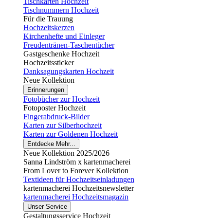
Tischkarten Hochzeit
Tischnummern Hochzeit
Für die Trauung
Hochzeitskerzen
Kirchenhefte und Einleger
Freudentränen-Taschentücher
Gastgeschenke Hochzeit
Hochzeitssticker
Danksagungskarten Hochzeit
Neue Kollektion
Erinnerungen
Fotobücher zur Hochzeit
Fotoposter Hochzeit
Fingerabdruck-Bilder
Karten zur Silberhochzeit
Karten zur Goldenen Hochzeit
Entdecke Mehr...
Neue Kollektion 2025/2026
Sanna Lindström x kartenmacherei
From Lover to Forever Kollektion
Textideen für Hochzeitseinladungen
kartenmacherei Hochzeitsnewsletter
kartenmacherei Hochzeitsmagazin
Unser Service
Gestaltungsservice Hochzeit