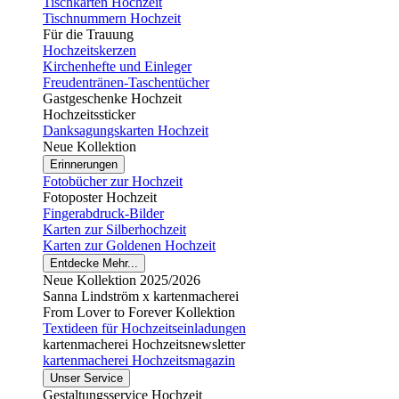
Tischkarten Hochzeit
Tischnummern Hochzeit
Für die Trauung
Hochzeitskerzen
Kirchenhefte und Einleger
Freudentränen-Taschentücher
Gastgeschenke Hochzeit
Hochzeitssticker
Danksagungskarten Hochzeit
Neue Kollektion
Erinnerungen
Fotobücher zur Hochzeit
Fotoposter Hochzeit
Fingerabdruck-Bilder
Karten zur Silberhochzeit
Karten zur Goldenen Hochzeit
Entdecke Mehr...
Neue Kollektion 2025/2026
Sanna Lindström x kartenmacherei
From Lover to Forever Kollektion
Textideen für Hochzeitseinladungen
kartenmacherei Hochzeitsnewsletter
kartenmacherei Hochzeitsmagazin
Unser Service
Gestaltungsservice Hochzeit