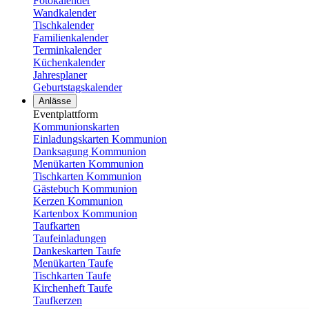
Fotokalender
Wandkalender
Tischkalender
Familienkalender
Terminkalender
Küchenkalender
Jahresplaner
Geburtstagskalender
Anlässe
Eventplattform
Kommunionskarten
Einladungskarten Kommunion
Danksagung Kommunion
Menükarten Kommunion
Tischkarten Kommunion
Gästebuch Kommunion
Kerzen Kommunion
Kartenbox Kommunion
Taufkarten
Taufeinladungen
Dankeskarten Taufe
Menükarten Taufe
Tischkarten Taufe
Kirchenheft Taufe
Taufkerzen