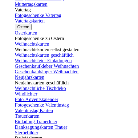
Muttertagskarten
Vatertag
Fotogeschenke Vatertag
Vatertagskarten
Ostern
Osterkarten
Fotogeschenke zu Ostern
Weihnachtskarten
Weihnachtskarten selbst gestalten
Weihnachtskarten geschäftlich
Weihnachtsfeier Einladungen
Geschenkaufkleber Weihnachten
Geschenkanhänger Weihnachten
Neujahrskarten
Neujahrskarten geschäftlich
Weihnachtliche Tischdeko
Windlichter
Foto-Adventskalender
Fotogeschenke Valentinstag
Valentinstag Karten
Trauerkarten
Einladung Trauerfeier
Danksagungskarten Trauer
Sterbebilder