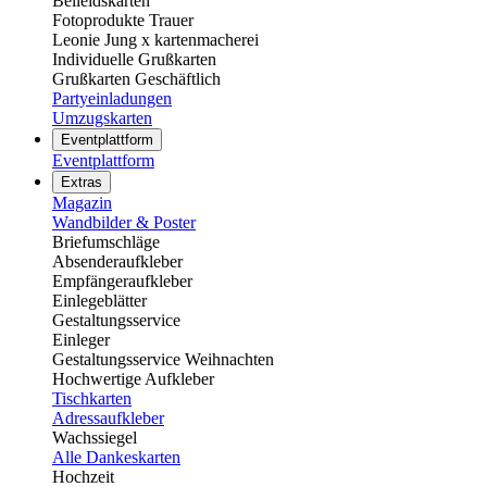
Beileidskarten
Fotoprodukte Trauer
Leonie Jung x kartenmacherei
Individuelle Grußkarten
Grußkarten Geschäftlich
Partyeinladungen
Umzugskarten
Eventplattform
Eventplattform
Extras
Magazin
Wandbilder & Poster
Briefumschläge
Absenderaufkleber
Empfängeraufkleber
Einlegeblätter
Gestaltungsservice
Einleger
Gestaltungsservice Weihnachten
Hochwertige Aufkleber
Tischkarten
Adressaufkleber
Wachssiegel
Alle Dankeskarten
Hochzeit