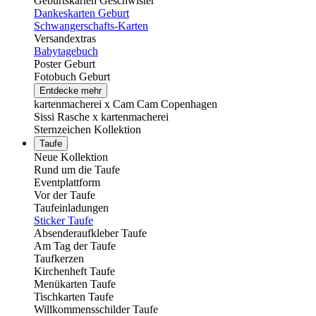
Geburtskarten Geschwister
Dankeskarten Geburt
Schwangerschafts-Karten
Versandextras
Babytagebuch
Poster Geburt
Fotobuch Geburt
Entdecke mehr
kartenmacherei x Cam Cam Copenhagen
Sissi Rasche x kartenmacherei
Sternzeichen Kollektion
Taufe
Neue Kollektion
Rund um die Taufe
Eventplattform
Vor der Taufe
Taufeinladungen
Sticker Taufe
Absenderaufkleber Taufe
Am Tag der Taufe
Taufkerzen
Kirchenheft Taufe
Menükarten Taufe
Tischkarten Taufe
Willkommensschilder Taufe