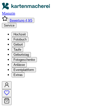
Magazin
Bewertung 4,9/5
Service
Hochzeit
Fotobuch
Geburt
Taufe
Geburtstag
Fotogeschenke
Anlässe
Eventplattform
Extras