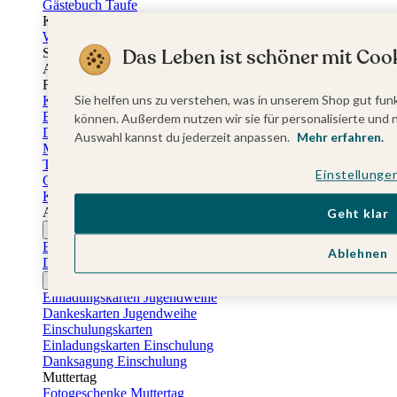
Gästebuch Taufe
Kartenbox Taufe
Willkommensschilder Taufe
Das Leben ist schöner mit Cook
Sticker Taufe
Absenderaufkleber Taufe
Fotobuch Taufe
Sie helfen uns zu verstehen, was in unserem Shop gut funk
Konfirmationskarten
Einladungskarten Konfirmation
können. Außerdem nutzen wir sie für personalisierte und 
Danksagung Konfirmation
Auswahl kannst du jederzeit anpassen.
Mehr erfahren.
Menükarten Konfirmation
Tischkarten Konfirmation
Einstellunge
Gästebuch Konfirmation
Kerzen Konfirmation
Aufkleber zum Anlass Ihres Kindes
Geht klar
Firmungskarten
Einladungskarten Firmung
Ablehnen
Dankeskarten Firmung
Jugendweihekarten
Einladungskarten Jugendweihe
Dankeskarten Jugendweihe
Einschulungskarten
Einladungskarten Einschulung
Danksagung Einschulung
Muttertag
Fotogeschenke Muttertag