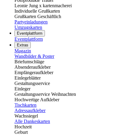
Fotoprodukte Trauer
Leonie Jung x kartenmacherei
Individuelle Grußkarten
Grußkarten Geschäftlich
Partyeinladungen
Umzugskarten
Eventplattform
Eventplattform
Extras
Magazin
Wandbilder & Poster
Briefumschläge
Absenderaufkleber
Empfängeraufkleber
Einlegeblätter
Gestaltungsservice
Einleger
Gestaltungsservice Weihnachten
Hochwertige Aufkleber
Tischkarten
Adressaufkleber
Wachssiegel
Alle Dankeskarten
Hochzeit
Geburt