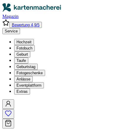
Magazin
Bewertung 4,9/5
Service
Hochzeit
Fotobuch
Geburt
Taufe
Geburtstag
Fotogeschenke
Anlässe
Eventplattform
Extras