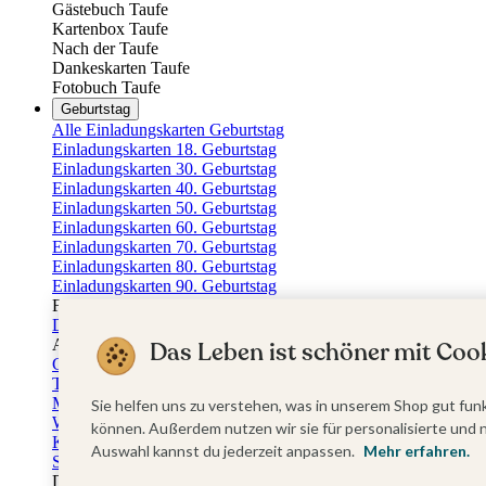
Gästebuch Taufe
Kartenbox Taufe
Nach der Taufe
Dankeskarten Taufe
Fotobuch Taufe
Geburtstag
Alle Einladungskarten Geburtstag
Einladungskarten 18. Geburtstag
Einladungskarten 30. Geburtstag
Einladungskarten 40. Geburtstag
Einladungskarten 50. Geburtstag
Einladungskarten 60. Geburtstag
Einladungskarten 70. Geburtstag
Einladungskarten 80. Geburtstag
Einladungskarten 90. Geburtstag
Für jedes Alter
Doppelgeburtstag Einladungen
Alle Geburtstagsextras
Das Leben ist schöner mit Cook
Gästebücher Geburtstag
Tischkarten Geburtstag
Menükarten Geburtstag
Sie helfen uns zu verstehen, was in unserem Shop gut funk
Weinetiketten Geburtstag
können. Außerdem nutzen wir sie für personalisierte und 
Kartenbox Geburtstag
Auswahl kannst du jederzeit anpassen.
Mehr erfahren.
Save the Date Karten
Dankeskarten Geburtstag