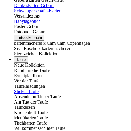
Geburtskarten Geschwister
Dankeskarten Geburt
Schwangerschafts-Karten
Versandextras
Babytagebuch
Poster Geburt
Fotobuch Geburt
Entdecke mehr
kartenmacherei x Cam Cam Copenhagen
Sissi Rasche x kartenmacherei
Sternzeichen Kollektion
Taufe
Neue Kollektion
Rund um die Taufe
Eventplattform
Vor der Taufe
Taufeinladungen
Sticker Taufe
Absenderaufkleber Taufe
Am Tag der Taufe
Taufkerzen
Kirchenheft Taufe
Menükarten Taufe
Tischkarten Taufe
Willkommensschilder Taufe