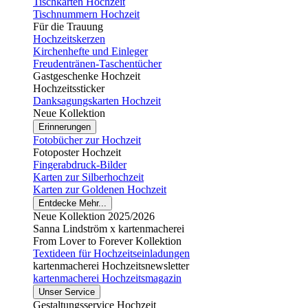
Tischkarten Hochzeit
Tischnummern Hochzeit
Für die Trauung
Hochzeitskerzen
Kirchenhefte und Einleger
Freudentränen-Taschentücher
Gastgeschenke Hochzeit
Hochzeitssticker
Danksagungskarten Hochzeit
Neue Kollektion
Erinnerungen
Fotobücher zur Hochzeit
Fotoposter Hochzeit
Fingerabdruck-Bilder
Karten zur Silberhochzeit
Karten zur Goldenen Hochzeit
Entdecke Mehr...
Neue Kollektion 2025/2026
Sanna Lindström x kartenmacherei
From Lover to Forever Kollektion
Textideen für Hochzeitseinladungen
kartenmacherei Hochzeitsnewsletter
kartenmacherei Hochzeitsmagazin
Unser Service
Gestaltungsservice Hochzeit