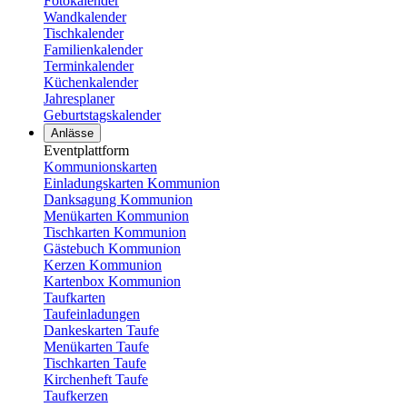
Fotokalender
Wandkalender
Tischkalender
Familienkalender
Terminkalender
Küchenkalender
Jahresplaner
Geburtstagskalender
Anlässe
Eventplattform
Kommunionskarten
Einladungskarten Kommunion
Danksagung Kommunion
Menükarten Kommunion
Tischkarten Kommunion
Gästebuch Kommunion
Kerzen Kommunion
Kartenbox Kommunion
Taufkarten
Taufeinladungen
Dankeskarten Taufe
Menükarten Taufe
Tischkarten Taufe
Kirchenheft Taufe
Taufkerzen