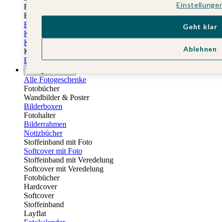
Einstellunge
Fotobuch Geburtstag
Eventplattform
Einladungskarten Kindergeburtstag
Geht klar
Kindergeburtstag Jungen
Kindergeburtstag Mädchen
Ablehnen
Kindergeburtstag Unisex
Einladungskarten 1. Geburtstag
Fotogeschenke
Alle Fotogeschenke
Fotobücher
Wandbilder & Poster
Bilderboxen
Fotohalter
Bilderrahmen
Notizbücher
Stoffeinband mit Foto
Softcover mit Foto
Stoffeinband mit Veredelung
Softcover mit Veredelung
Fotobücher
Hardcover
Softcover
Stoffeinband
Layflat