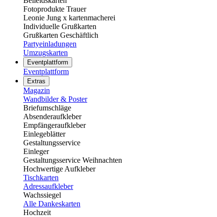
Beileidskarten
Fotoprodukte Trauer
Leonie Jung x kartenmacherei
Individuelle Grußkarten
Grußkarten Geschäftlich
Partyeinladungen
Umzugskarten
Eventplattform
Eventplattform
Extras
Magazin
Wandbilder & Poster
Briefumschläge
Absenderaufkleber
Empfängeraufkleber
Einlegeblätter
Gestaltungsservice
Einleger
Gestaltungsservice Weihnachten
Hochwertige Aufkleber
Tischkarten
Adressaufkleber
Wachssiegel
Alle Dankeskarten
Hochzeit