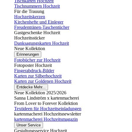
Tischkarten Hochzeit
Tischnummern Hochzeit
Für die Trauung
Hochzeitskerzen
Kirchenhefte und Einleger
Freudentränen-Taschentücher
Gastgeschenke Hochzeit
Hochzeitssticker
Danksagungskarten Hochzeit
Neue Kollektion
Erinnerungen
Fotobücher zur Hochzeit
Fotoposter Hochzeit
Fingerabdruck-Bilder
Karten zur Silberhochzeit
Karten zur Goldenen Hochzeit
Entdecke Mehr...
Neue Kollektion 2025/2026
Sanna Lindström x kartenmacherei
From Lover to Forever Kollektion
Textideen für Hochzeitseinladungen
kartenmacherei Hochzeitsnewsletter
kartenmacherei Hochzeitsmagazin
Unser Service
Gestaltungsservice Hochzeit