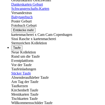
Geburtskarten Geschwister
Dankeskarten Geburt
Schwangerschafts-Karten
Versandextras
Babytagebuch
Poster Geburt
Fotobuch Geburt
Entdecke mehr
kartenmacherei x Cam Cam Copenhagen
Sissi Rasche x kartenmacherei
Sternzeichen Kollektion
Taufe
Neue Kollektion
Rund um die Taufe
Eventplattform
Vor der Taufe
Taufeinladungen
Sticker Taufe
Absenderaufkleber Taufe
Am Tag der Taufe
Taufkerzen
Kirchenheft Taufe
Menükarten Taufe
Tischkarten Taufe
Willkommensschilder Taufe