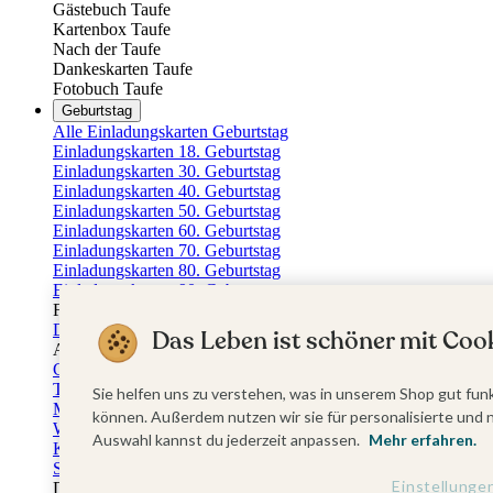
Gästebuch Taufe
Kartenbox Taufe
Nach der Taufe
Dankeskarten Taufe
Fotobuch Taufe
Geburtstag
Alle Einladungskarten Geburtstag
Einladungskarten 18. Geburtstag
Einladungskarten 30. Geburtstag
Einladungskarten 40. Geburtstag
Einladungskarten 50. Geburtstag
Einladungskarten 60. Geburtstag
Einladungskarten 70. Geburtstag
Einladungskarten 80. Geburtstag
Einladungskarten 90. Geburtstag
Für jedes Alter
Doppelgeburtstag Einladungen
Das Leben ist schöner mit Cook
Alle Geburtstagsextras
Gästebücher Geburtstag
Tischkarten Geburtstag
Sie helfen uns zu verstehen, was in unserem Shop gut funk
Menükarten Geburtstag
können. Außerdem nutzen wir sie für personalisierte und 
Weinetiketten Geburtstag
Auswahl kannst du jederzeit anpassen.
Mehr erfahren.
Kartenbox Geburtstag
Save the Date Karten
Einstellunge
Dankeskarten Geburtstag