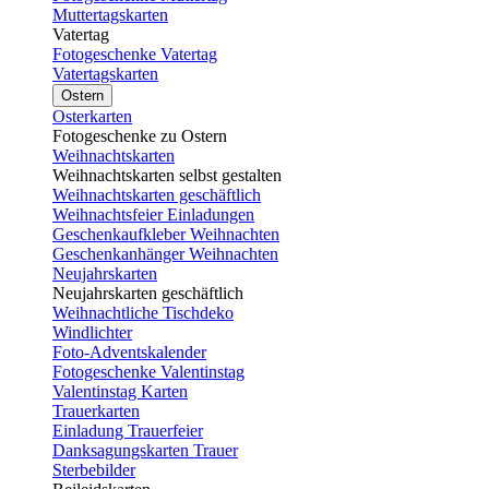
Muttertagskarten
Vatertag
Fotogeschenke Vatertag
Vatertagskarten
Ostern
Osterkarten
Fotogeschenke zu Ostern
Weihnachtskarten
Weihnachtskarten selbst gestalten
Weihnachtskarten geschäftlich
Weihnachtsfeier Einladungen
Geschenkaufkleber Weihnachten
Geschenkanhänger Weihnachten
Neujahrskarten
Neujahrskarten geschäftlich
Weihnachtliche Tischdeko
Windlichter
Foto-Adventskalender
Fotogeschenke Valentinstag
Valentinstag Karten
Trauerkarten
Einladung Trauerfeier
Danksagungskarten Trauer
Sterbebilder