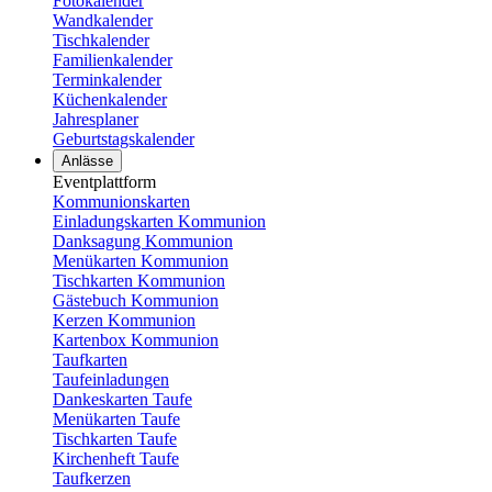
Fotokalender
Wandkalender
Tischkalender
Familienkalender
Terminkalender
Küchenkalender
Jahresplaner
Geburtstagskalender
Anlässe
Eventplattform
Kommunionskarten
Einladungskarten Kommunion
Danksagung Kommunion
Menükarten Kommunion
Tischkarten Kommunion
Gästebuch Kommunion
Kerzen Kommunion
Kartenbox Kommunion
Taufkarten
Taufeinladungen
Dankeskarten Taufe
Menükarten Taufe
Tischkarten Taufe
Kirchenheft Taufe
Taufkerzen