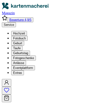
Magazin
Bewertung 4,9/5
Service
Hochzeit
Fotobuch
Geburt
Taufe
Geburtstag
Fotogeschenke
Anlässe
Eventplattform
Extras