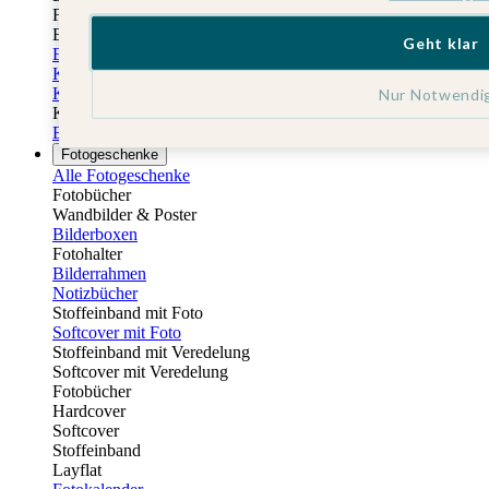
Fotobuch Geburtstag
Eventplattform
Geht klar
Einladungskarten Kindergeburtstag
Kindergeburtstag Jungen
Kindergeburtstag Mädchen
Nur Notwendi
Kindergeburtstag Unisex
Einladungskarten 1. Geburtstag
Fotogeschenke
Alle Fotogeschenke
Fotobücher
Wandbilder & Poster
Bilderboxen
Fotohalter
Bilderrahmen
Notizbücher
Stoffeinband mit Foto
Softcover mit Foto
Stoffeinband mit Veredelung
Softcover mit Veredelung
Fotobücher
Hardcover
Softcover
Stoffeinband
Layflat